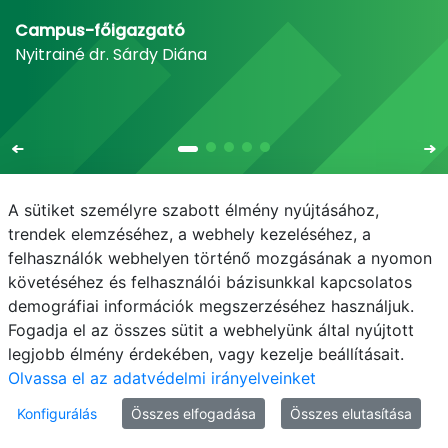
Campus-főigazgató
Nyitrainé dr. Sárdy Diána
A sütiket személyre szabott élmény nyújtásához,
trendek elemzéséhez, a webhely kezeléséhez, a
felhasználók webhelyen történő mozgásának a nyomon
E-mail
Telefonkönyv
NEPTUN
E-learning
követéséhez és felhasználói bázisunkkal kapcsolatos
demográfiai információk megszerzéséhez használjuk.
Bejelentkezés
Adatvédelem
Fogadja el az összes sütit a webhelyünk által nyújtott
legjobb élmény érdekében, vagy kezelje beállításait.
Olvassa el az adatvédelmi irányelveinket
Konfigurálás
Összes elfogadása
Összes elutasítása
© MATE 2021