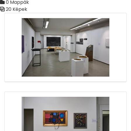
0 Mappák
20 Képek
Médiatár