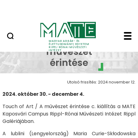
Ugrás a fő tartalomhoz
Nyitott nap
A művészet érintése -
A
MAGYAR AGRÁR- ÉS
ÉLETTUDOMÁNYI EGYETEM
RIPPL-RÓNAI MŰVÉSZETI
művészet
INTÉZET
érintése
Utolsó frissítés: 2024 november 12.
2024. október 30. - december 4.
Touch of Art / A művészet érintése c. kiállítás a MATE
Kaposvári Campus Rippl-Rónai Művészeti Intézet Rippl
Galériájában.
A lublini (Lengyelország) Maria Curie-Skłodowska