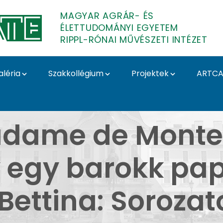
MAGYAR AGRÁR- ÉS
ÉLETTUDOMÁNYI EGYETEM
RIPPL-RÓNAI MŰVÉSZETI INTÉZET
aléria
Szakkollégium
Projektek
ARTCA
di Liza: Madame de Mon
Madame de Monte
 egy barokk pap
Bettina: Sorozat