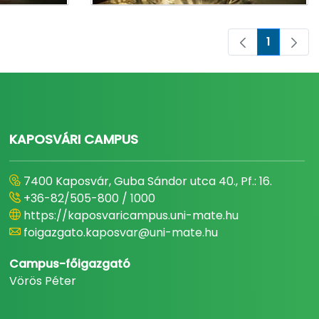
1
Oldal
KAPOSVÁRI CAMPUS
7400 Kaposvár, Guba Sándor utca 40., Pf.: 16.
+36-82/505-800 / 1000
https://kaposvaricampus.uni-mate.hu
foigazgato.kaposvar@uni-mate.hu
Campus-főigazgató
Vörös Péter