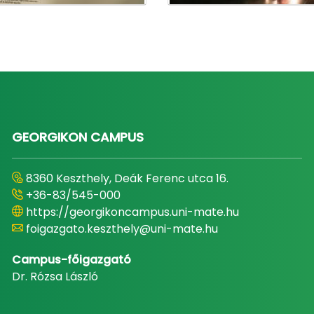
GEORGIKON CAMPUS
8360 Keszthely, Deák Ferenc utca 16.
+36-83/545-000
https://georgikoncampus.uni-mate.hu
foigazgato.keszthely@uni-mate.hu
Campus-főigazgató
Dr. Rózsa László