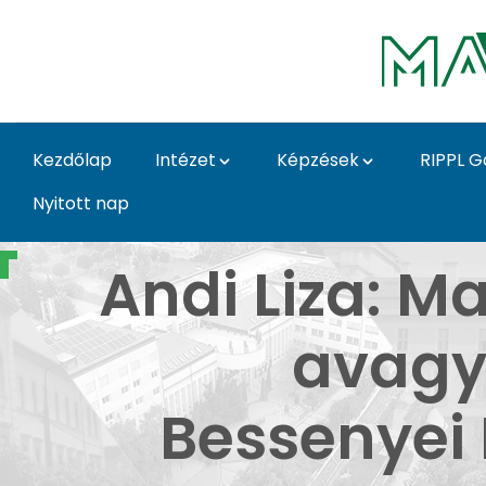
Ugrás a fő tartalomhoz
Kezdőlap
Intézet
Képzések
RIPPL G
Nyitott nap
Galéria 2022 - 1 - An
Andi Liza: 
avagy
Bessenyei 