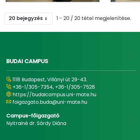
20 bejegyzés
1 - 20 / 20 tétel megjelenítése.
BUDAI CAMPUS
1118 Budapest, Villányi út 29-43.
+36-1/305-7354, +36-1/305-7528
https://budaicampus.uni-mate.hu
foigazgato.buda@uni-mate.hu
Campus-főigazgató
Nyitrainé dr. Sárdy Diána