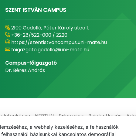
SZENT ISTVÁN CAMPUS
2100 Gödöllő, Páter Károly utca 1.
+36-28/522-000 / 2220
https://szentistvancampus.uni-mate.hu
foigazgato.godollo@uni-mate.hu
Campus-főigazgató
Dr. Béres András
Telefonkönyv
NEPTUN
E-learning
Bejelentkezés
Ada
elemzéséhez, a webhely kezeléséhez, a felhasználók
elhasználói bázisunkkal kapcsolatos demográfiai