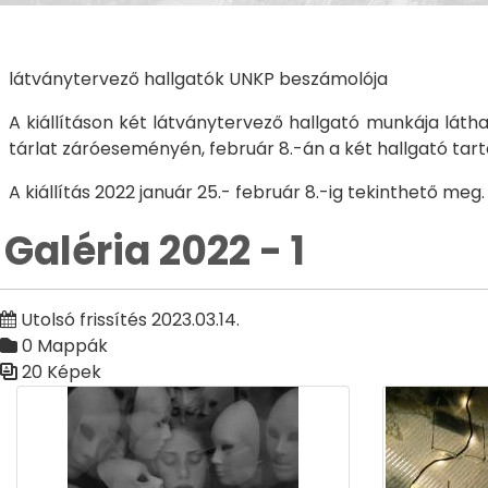
látványtervező hallgatók UNKP beszámolója
A kiállításon két látványtervező hallgató munkája lát
tárlat záróeseményén, február 8.-án a két hallgató tar
A kiállítás 2022 január 25.- február 8.-ig tekinthető meg
Galéria 2022 - 1
Utolsó frissítés 2023.03.14.
0 Mappák
20 Képek
Médiatár