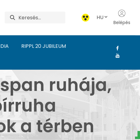
HU
Belépés
DIA
RIPPL 20 JUBILEUM
tespan ruhája, avagy e
span ruhája,
írruha
ok a térben