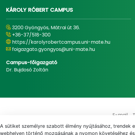
KÁROLY RÓBERT CAMPUS
3200 Gyöngyös, Mátrai út 36.
+36-37/518-300
https://karolyrobertcampus.uni-mate.hu
foigazgato.gyongyos@uni-mate.hu
Campus-főigazgató
Dr. Bujdosó Zoltán
E-mail
A sütiket személyre szabott élmény nyújtásához, trendek 
webhelyen történő mozgásának a nyomon követéséhez és f