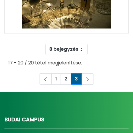
8 bejegyzés
17 - 20 / 20 tétel megjelenítése.
1
2
3
Oldal
Oldal
Oldal
BUDAI CAMPUS