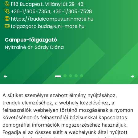
1118 Budapest, Villányi út 29-43.
+36-1/305-7354, +36-1/305-7528
https://budaicampus.uni-mate.hu
foigazgato.buda@uni-mate.hu
Campus-főigazgató
Nyitrainé dr. Sárdy Diána
A sütiket személyre szabott élmény nyújtásához,
trendek elemzéséhez, a webhely kezeléséhez, a
felhasználók webhelyen történő mozgásának a nyomon
E-mail
Telefonkönyv
NEPTUN
E-learning
követéséhez és felhasználói bázisunkkal kapcsolatos
demográfiai információk megszerzéséhez használjuk.
Bejelentkezés
Adatvédelem
Fogadja el az összes sütit a webhelyünk által nyújtott