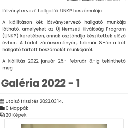
látványtervező hallgatók UNKP beszámolója
A kiállításon két látványtervező hallgató munkája
látható, amelyeket az Új Nemzeti Kiválóság Program
(UNKP) keretében, annak ösztöndíja készítettek előző
évben. A tárlat záróeseményén, február 8.-án a két
hallgató tartott beszámolót munkájáról.
A kiállítás 2022 január 25.- február 8.-ig tekinthető
meg.
Galéria 2022 - 1
Utolsó frissítés 2023.03.14.
0 Mappák
20 Képek
Médiatár