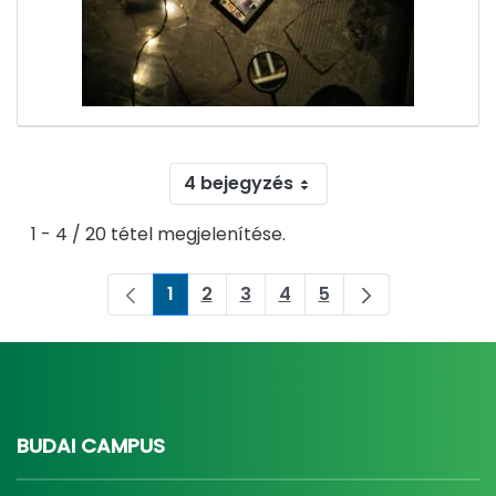
4 bejegyzés
1 - 4 / 20 tétel megjelenítése.
1
2
3
4
5
Oldal
Oldal
Oldal
Oldal
Oldal
BUDAI CAMPUS