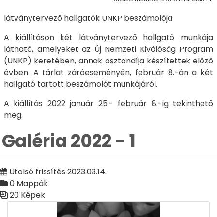
látványtervező hallgatók UNKP beszámolója
A kiállításon két látványtervező hallgató munkája
látható, amelyeket az Új Nemzeti Kiválóság Program
(UNKP) keretében, annak ösztöndíja készítettek előző
évben. A tárlat záróeseményén, február 8.-án a két
hallgató tartott beszámolót munkájáról.
A kiállítás 2022 január 25.- február 8.-ig tekinthető
meg.
Galéria 2022 - 1
Utolsó frissítés 2023.03.14.
0 Mappák
20 Képek
Médiatár