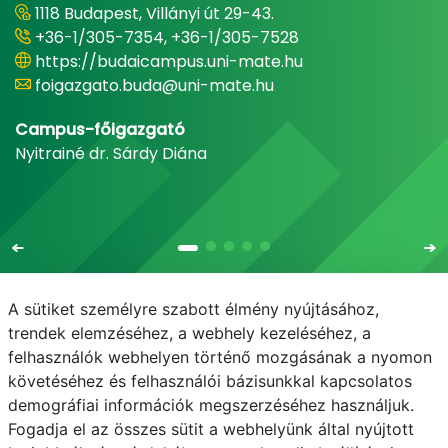
1118 Budapest, Villányi út 29-43.
+36-1/305-7354, +36-1/305-7528
https://budaicampus.uni-mate.hu
foigazgato.buda@uni-mate.hu
Campus-főigazgató
Nyitrainé dr. Sárdy Diána
A sütiket személyre szabott élmény nyújtásához,
trendek elemzéséhez, a webhely kezeléséhez, a
felhasználók webhelyen történő mozgásának a nyomon
E-mail
Telefonkönyv
NEPTUN
E-learning
követéséhez és felhasználói bázisunkkal kapcsolatos
demográfiai információk megszerzéséhez használjuk.
Bejelentkezés
Adatvédelem
Fogadja el az összes sütit a webhelyünk által nyújtott