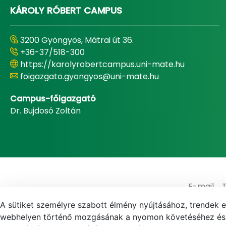
KÁROLY RÓBERT CAMPUS
3200 Gyöngyös, Mátrai út 36.
+36-37/518-300
https://karolyrobertcampus.uni-mate.hu
foigazgato.gyongyos@uni-mate.hu
Campus-főigazgató
Dr. Bujdosó Zoltán
E-mail
A sütiket személyre szabott élmény nyújtásához, trendek 
webhelyen történő mozgásának a nyomon követéséhez és f