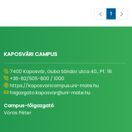
1
Oldal
KAPOSVÁRI CAMPUS
7400 Kaposvár, Guba Sándor utca 40., Pf.: 16.
+36-82/505-800 / 1000
https://kaposvaricampus.uni-mate.hu
foigazgato.kaposvar@uni-mate.hu
Campus-főigazgató
Vörös Péter