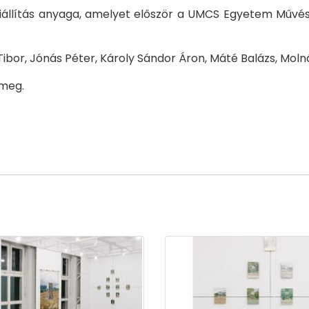
kiállítás anyaga, amelyet először a UMCS Egyetem Művés
Tibor, Jónás Péter, Károly Sándor Áron, Máté Balázs, Moln
 meg.