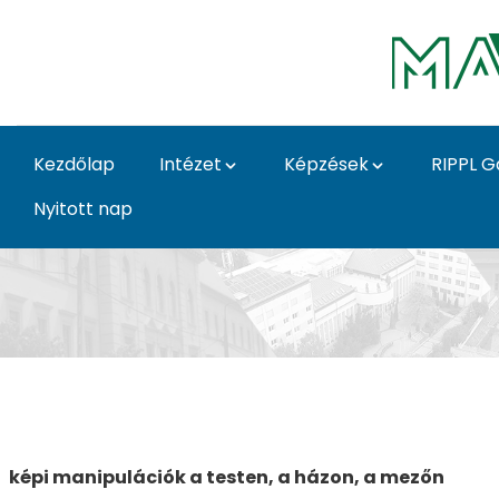
Ugrás a fő tartalomhoz
Kezdőlap
Intézet
Képzések
RIPPL G
Nyitott nap
Beavatkozás galéria -
képi manipulációk a testen, a házon, a mezőn