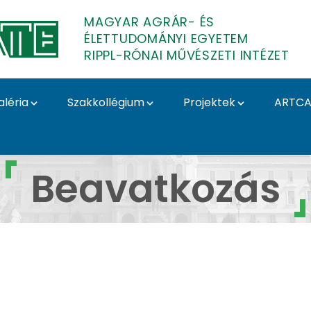
MAGYAR AGRÁR- ÉS
ÉLETTUDOMÁNYI EGYETEM
RIPPL-RÓNAI MŰVÉSZETI INTÉZET
aléria
Szakkollégium
Projektek
ARTCA
 Beavatkozás - Rippl-
Beavatkozás