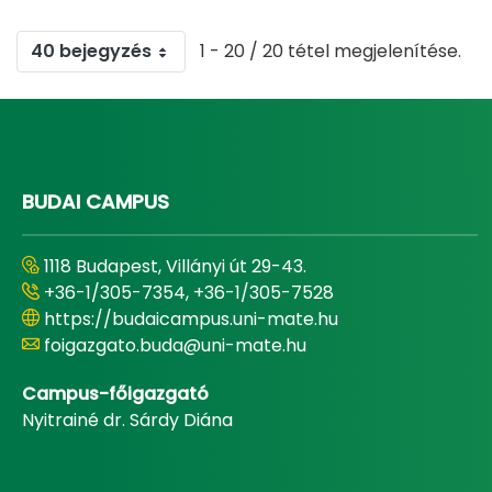
40 bejegyzés
1 - 20 / 20 tétel megjelenítése.
BUDAI CAMPUS
1118 Budapest, Villányi út 29-43.
+36-1/305-7354, +36-1/305-7528
https://budaicampus.uni-mate.hu
foigazgato.buda@uni-mate.hu
Campus-főigazgató
Nyitrainé dr. Sárdy Diána