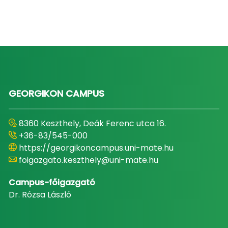
GEORGIKON CAMPUS
8360 Keszthely, Deák Ferenc utca 16.
+36-83/545-000
https://georgikoncampus.uni-mate.hu
foigazgato.keszthely@uni-mate.hu
Campus-főigazgató
Dr. Rózsa László