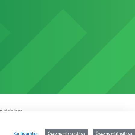
tvédelem
Konfigurálás
Összes elfogadása
Összes elutasítása