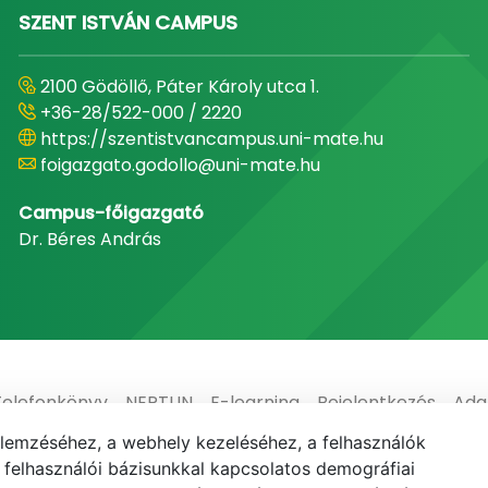
SZENT ISTVÁN CAMPUS
2100 Gödöllő, Páter Károly utca 1.
+36-28/522-000 / 2220
https://szentistvancampus.uni-mate.hu
foigazgato.godollo@uni-mate.hu
Campus-főigazgató
Dr. Béres András
Telefonkönyv
NEPTUN
E-learning
Bejelentkezés
Ada
elemzéséhez, a webhely kezeléséhez, a felhasználók
elhasználói bázisunkkal kapcsolatos demográfiai