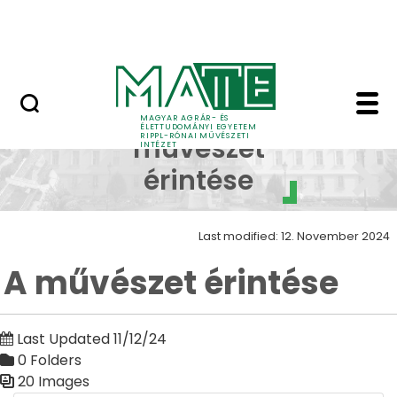
Skip to Main Content
Nyitott nap
A művészet érintése -
A
MAGYAR AGRÁR- ÉS
ÉLETTUDOMÁNYI EGYETEM
RIPPL-RÓNAI MŰVÉSZETI
művészet
INTÉZET
érintése
Last modified: 12. November 2024
A művészet érintése
Last Updated 11/12/24
0 Folders
20 Images