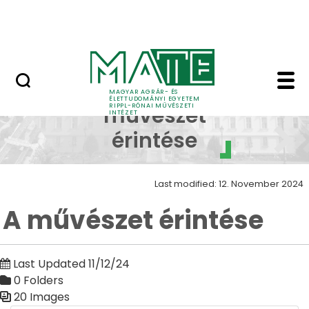
Skip to Main Content
Nyitott nap
A művészet érintése -
A
MAGYAR AGRÁR- ÉS
ÉLETTUDOMÁNYI EGYETEM
RIPPL-RÓNAI MŰVÉSZETI
művészet
INTÉZET
érintése
Last modified: 12. November 2024
A művészet érintése
Last Updated 11/12/24
0 Folders
20 Images