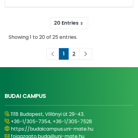
20 Entries
Showing 1 to 20 of 25 entries.
1
2
Page
Page
BUDAI CAMPUS
1118 Budapest, Villányi út 29-43.
+36-1/305-7354, +36-1/305-7528
https://budaicampus.uni-mate.hu
foigazgato.buda@uni-mate.hu