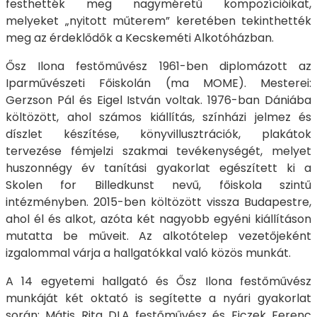
festhették meg nagyméretű kompozícióikat,
melyeket „nyitott műterem” keretében tekinthették
meg az érdeklődők a Kecskeméti Alkotóházban.
Ősz Ilona festőművész 1961-ben diplomázott az
Iparművészeti Főiskolán (ma MOME). Mesterei:
Gerzson Pál és Eigel István voltak. 1976-ban Dániába
költözött, ahol számos kiállítás, színházi jelmez és
díszlet készítése, könyvillusztrációk, plakátok
tervezése fémjelzi szakmai tevékenységét, melyet
huszonnégy év tanítási gyakorlat egészített ki a
Skolen for Billedkunst nevű, főiskola szintű
intézményben. 2015-ben költözött vissza Budapestre,
ahol él és alkot, azóta két nagyobb egyéni kiállításon
mutatta be műveit. Az alkotótelep vezetőjeként
izgalommal várja a hallgatókkal való közös munkát.
A 14 egyetemi hallgató és Ősz Ilona festőművész
munkáját két oktató is segítette a nyári gyakorlat
során: Mátis Rita DLA festőművész és Ficzek Ferenc