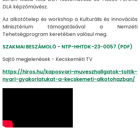
DLA képzőművész.
Az alkotótelep és workshop a Kulturális és Innovációs
Minisztérium támogatásával a Nemzeti
Tehetségprogram keretében valósul meg.
SZAKMAI BESZÁMOLÓ - NTP-HHTDK-23-0057 (PDF)
Sajtó megjelenések - Kecskeméti TV
https://hiros.hu/kaposvari-muveszhallgatok-toltik-
nyari-gyakorlatukat-a-kecskemeti-alkotohazban/