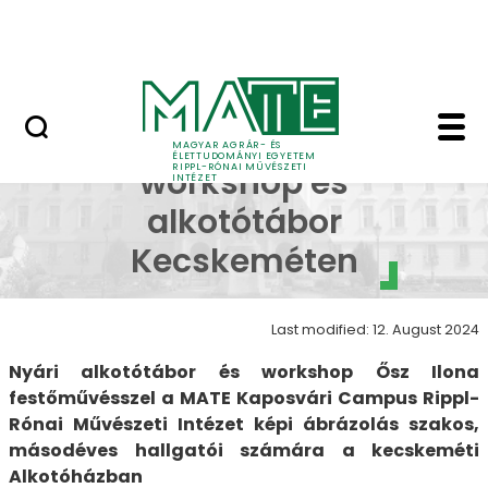
Skip to Main Content
Nyitott nap
Festészeti Workshop 
Festészeti
MAGYAR AGRÁR- ÉS
ÉLETTUDOMÁNYI EGYETEM
RIPPL-RÓNAI MŰVÉSZETI
workshop és
INTÉZET
alkotótábor
Kecskeméten
Last modified: 12. August 2024
Nyári alkotótábor és workshop Ősz Ilona
festőművésszel a MATE Kaposvári Campus Rippl-
Rónai Művészeti Intézet képi ábrázolás szakos,
másodéves hallgatói számára a kecskeméti
Alkotóházban