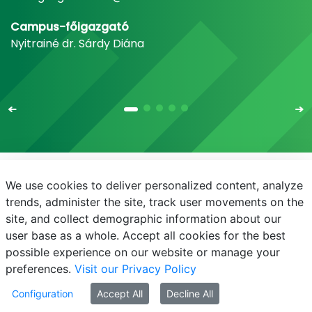
Campus-főigazgató
Nyitrainé dr. Sárdy Diána
We use cookies to deliver personalized content, analyze
E-mail
Telefonkönyv
NEPTUN
E-learning
trends, administer the site, track user movements on the
site, and collect demographic information about our
Bejelentkezés
Adatvédelem
user base as a whole. Accept all cookies for the best
possible experience on our website or manage your
preferences.
Visit our Privacy Policy
Configuration
Accept All
Decline All
© MATE 2021