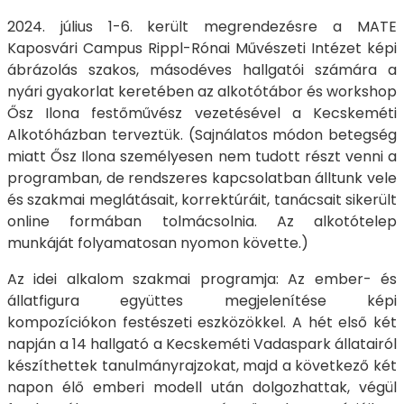
2024. július 1-6. került megrendezésre a MATE
Kaposvári Campus Rippl-Rónai Művészeti Intézet képi
ábrázolás szakos, másodéves hallgatói számára a
nyári gyakorlat keretében az alkotótábor és workshop
Ősz Ilona festőművész vezetésével a Kecskeméti
Alkotóházban terveztük. (Sajnálatos módon betegség
miatt Ősz Ilona személyesen nem tudott részt venni a
programban, de rendszeres kapcsolatban álltunk vele
és szakmai meglátásait, korrektúráit, tanácsait sikerült
online formában tolmácsolnia. Az alkotótelep
munkáját folyamatosan nyomon követte.)
Az idei alkalom szakmai programja: Az ember- és
állatfigura együttes megjelenítése képi
kompozíciókon festészeti eszközökkel. A hét első két
napján a 14 hallgató a Kecskeméti Vadaspark állatairól
készíthettek tanulmányrajzokat, majd a következő két
napon élő emberi modell után dolgozhattak, végül