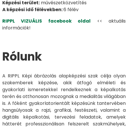
Képzési terület:
művészetközvetítés
A képzési idő félévekben:
6 félév
RIPPL VIZUÁLIS facebook oldal
<< aktuális
információk!
Rólunk
A RIPPL Képi ábrázolás alapképzési szak célja olyan
szakemberek képzése, akik átfogó elméleti és
gyakorlati ismeretekkel rendelkeznek a képalkotás
terén és otthonosan mozognak a medialitás világában
is. A főként gyakorlatorientált képzésünk tantervében
hangsúlyosak a rajzi, grafikai, festészeti, valamint a
digitális képalkotási, tervezési feladatok, amelyek
hátterét professzionálisan felszerelt szakműhelyek,