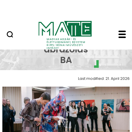
Skip to Main Content
Nyitott nap
Képi ábrázolás galéria
Képi
MAGYAR AGRÁR- ÉS
ÉLETTUDOMÁNYI EGYETEM
RIPPL-RÓNAI MŰVÉSZETI
ábrázolás
INTÉZET
BA
Last modified: 21. April 2026