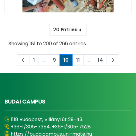
20 Entries
Showing 181 to 200 of 266 entries.
1
...
9
10
11
...
14
Page
Intermediate Pages Use TAB to navigat
Page
Page
Page
Intermediate Pages 
Page
BUDAI CAMPUS
1118 Budapest, Villányi út 29-43.
+36-1/305-7354, +36-1/305-7528
https://budaicampus.uni-mate.hu