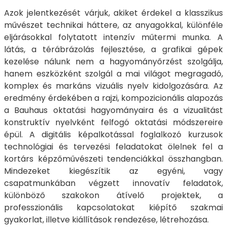
Azok jelentkezését várjuk, akiket érdekel a klasszikus
művészet technikai háttere, az anyagokkal, különféle
eljárásokkal folytatott intenzív műtermi munka. A
látás, a térábrázolás fejlesztése, a grafikai gépek
kezelése nálunk nem a hagyományőrzést szolgálja,
hanem eszközként szolgál a mai világot megragadó,
komplex és markáns vizuális nyelv kidolgozására. Az
eredmény érdekében a rajzi, kompozicionális alapozás
a Bauhaus oktatási hagyományaira és a vizualitást
konstruktív nyelvként felfogó oktatási módszereire
épül. A digitális képalkotással foglalkozó kurzusok
technológiai és tervezési feladatokat ölelnek fel a
kortárs képzőművészeti tendenciákkal összhangban.
Mindezeket kiegészítik az egyéni, vagy
csapatmunkában végzett innovatív feladatok,
különböző szakokon átívelő projektek, a
professzionális kapcsolatokat kiépítő szakmai
gyakorlat, illetve kiállítások rendezése, létrehozása.