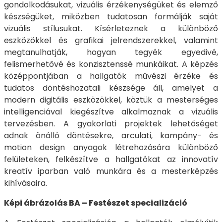
gondolkodásukat, vizuális érzékenységüket és elemző
készségüket, miközben tudatosan formálják saját
vizuális stílusukat. Kísérleteznek a különböző
eszközökkel és grafikai jelrendszerekkel, valamint
megtanulhatják, hogyan tegyék egyedivé,
felismerhetővé és konzisztenssé munkáikat. A képzés
középpontjában a hallgatók művészi érzéke és
tudatos döntéshozatali készsége áll, amelyet a
modern digitális eszközökkel, köztük a mesterséges
intelligenciával kiegészítve alkalmaznak a vizuális
tervezésben. A gyakorlati projektek lehetőséget
adnak önálló döntésekre, arculati, kampány- és
motion design anyagok létrehozására különböző
felületeken, felkészítve a hallgatókat az innovatív
kreatív iparban való munkára és a mesterképzés
kihívásaira.
Képi ábrázolás BA – Festészet specializáció