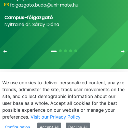
foigazgato.buda@uni-mate.hu
Campus-főigazgató
Nyitrainé dr. Sárdy Diána
We use cookies to deliver personalized content, analyze
E-mail
Telefonkönyv
NEPTUN
E-learning
trends, administer the site, track user movements on the
site, and collect demographic information about our
Bejelentkezés
Adatvédelem
user base as a whole. Accept all cookies for the best
possible experience on our website or manage your
preferences.
Visit our Privacy Policy
Configuration
Accept All
Decline All