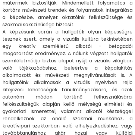
műtermek biztosítják. Mindemellett folyamatos a
kortárs művészeti trendek és folyamatok integrálása
a képzésbe, amelyet oktatóink felkészültsége és
szakmai sokszínűsége biztosít.
A képzésünk során a hallgatók olyan képességre
tesznek szert, amely a vizuális kultúra tekintetében
egy kreatív szemléletû alkotói - befogadói
magatartást eredményez. A nálunk végzett hallgatók
szemléletmódja biztos alapot nyújt a vizuális világban
való tájékozódáshoz, beleértve a képalakítás
alkalmazott és mûvészeti megnyilvánulásait is. A
hallgatóink alkalmasak a vizuális nyelvben rejlõ
kifejezési lehetőségek tanulmányozására, és azok
autonóm módon történõ felhasználására,
felkészültségük alapján kellő mélységû elméleti és
gyakorlati ismerettel, valamint alkotói készséggel
rendelkeznek az önálló szakmai munkához, a
kreatívipari szektorban való elhelyezkedéshez, vagy
továbbtanuláshoz akár hazai vagy külföldi