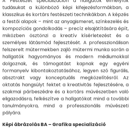
A Festészet specializáción a hallgatók elmélyítik
tudásukat a különböző képi kifejezésformákban, a
klasszikus és kortárs festészeti technikákban. A képzés
a festői alapok – mint az anyagismeret, színkezelés és
kompozíciós gondolkodás – precíz elsajátítására épít,
miközben ösztönzi a kreatív kísérletezést és a
személyes látásmód fejlesztését. A professzionálisan
felszerelt műtermekben zajló műtermi munka során a
hallgatók hagyományos és modern médiumokkal
dolgoznak, és támogatást kapnak egy egyéni
formanyelv kibontakoztatásához, legyen szó figurális,
absztrakt vagy konceptuális megközelítésről. Az
oktatás hangsúlyt fektet a kreativitás fejlesztésére, a
szakmai párbeszédre és a kortárs művészetben való
eligazodásra, felkészítve a hallgatókat mind a további
tanulmányokra, mind a professzionális művészeti
pályára.
Képi ábrázolás BA – Grafika specializáció