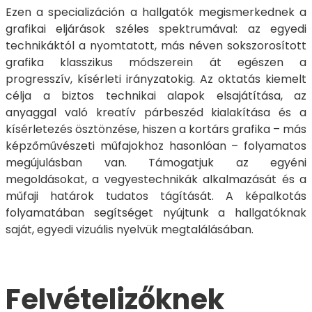
Ezen a specializáción a hallgatók megismerkednek a
grafikai eljárások széles spektrumával: az egyedi
technikáktól a nyomtatott, más néven sokszorosított
grafika klasszikus módszerein át egészen a
progresszív, kísérleti irányzatokig. Az oktatás kiemelt
célja a biztos technikai alapok elsajátítása, az
anyaggal való kreatív párbeszéd kialakítása és a
kísérletezés ösztönzése, hiszen a kortárs grafika – más
képzőművészeti műfajokhoz hasonlóan – folyamatos
megújulásban van. Támogatjuk az egyéni
megoldásokat, a vegyestechnikák alkalmazását és a
műfaji határok tudatos tágítását. A képalkotás
folyamatában segítséget nyújtunk a hallgatóknak
saját, egyedi vizuális nyelvük megtalálásában.
Felvételizőknek