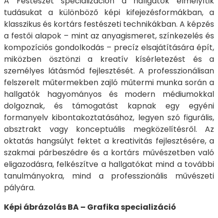
A Festészet specializáción a hallgatók elmélyítik
tudásukat a különböző képi kifejezésformákban, a
klasszikus és kortárs festészeti technikákban. A képzés
a festői alapok – mint az anyagismeret, színkezelés és
kompozíciós gondolkodás – precíz elsajátítására épít,
miközben ösztönzi a kreatív kísérletezést és a
személyes látásmód fejlesztését. A professzionálisan
felszerelt műtermekben zajló műtermi munka során a
hallgatók hagyományos és modern médiumokkal
dolgoznak, és támogatást kapnak egy egyéni
formanyelv kibontakoztatásához, legyen szó figurális,
absztrakt vagy konceptuális megközelítésről. Az
oktatás hangsúlyt fektet a kreativitás fejlesztésére, a
szakmai párbeszédre és a kortárs művészetben való
eligazodásra, felkészítve a hallgatókat mind a további
tanulmányokra, mind a professzionális művészeti
pályára.
Képi ábrázolás BA – Grafika specializáció