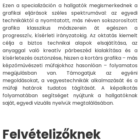
Ezen a specializáción a hallgatók megismerkednek a
grafikai eljárások széles spektrumával: az egyedi
technikáktól a nyomtatott, más néven sokszorosított
grafika klasszikus módszerein át egészen a
progresszív, kísérleti irányzatokig. Az oktatás kiemelt
célja a biztos technikai alapok elsajátítása, az
anyaggal való kreatív párbeszéd kialakítása és a
kísérletezés ösztönzése, hiszen a kortárs grafika – más
képzőművészeti műfajokhoz hasonlóan – folyamatos
megújulásban van. Támogatjuk az egyéni
megoldásokat, a vegyestechnikák alkalmazását és a
műfaji határok tudatos tágítását. A képalkotás
folyamatában segítséget nyújtunk a hallgatóknak
saját, egyedi vizuális nyelvük megtalálásában.
Felvételizőknek