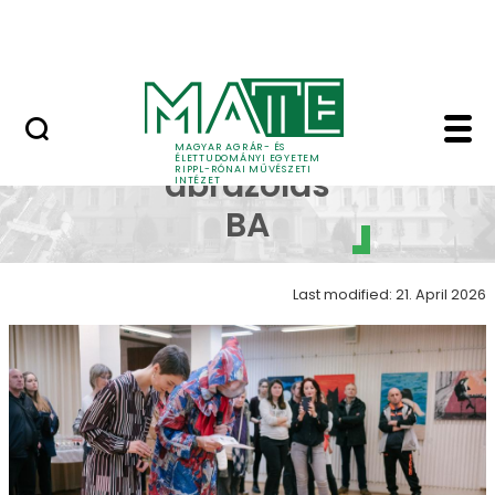
Skip to Main Content
Nyitott nap
Kiállításlátogatások -
Képi
MAGYAR AGRÁR- ÉS
ÉLETTUDOMÁNYI EGYETEM
RIPPL-RÓNAI MŰVÉSZETI
ábrázolás
INTÉZET
BA
Last modified: 21. April 2026