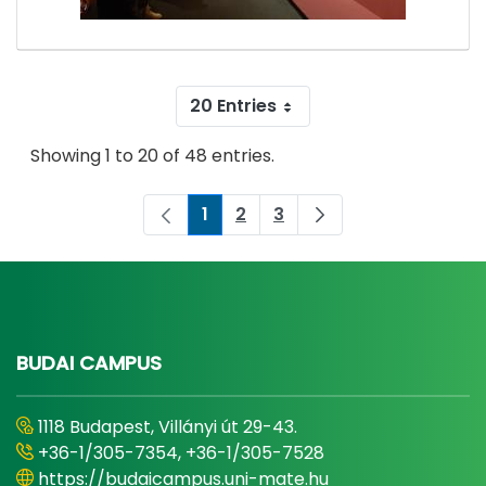
20 Entries
Showing 1 to 20 of 48 entries.
1
2
3
Page
Page
Page
BUDAI CAMPUS
1118 Budapest, Villányi út 29-43.
+36-1/305-7354, +36-1/305-7528
https://budaicampus.uni-mate.hu