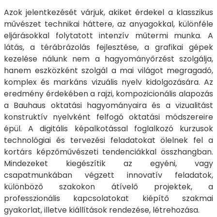
Azok jelentkezését várjuk, akiket érdekel a klasszikus
művészet technikai háttere, az anyagokkal, különféle
eljárásokkal folytatott intenzív műtermi munka. A
látás, a térábrázolás fejlesztése, a grafikai gépek
kezelése nálunk nem a hagyományőrzést szolgálja,
hanem eszközként szolgál a mai világot megragadó,
komplex és markáns vizuális nyelv kidolgozására. Az
eredmény érdekében a rajzi, kompozicionális alapozás
a Bauhaus oktatási hagyományaira és a vizualitást
konstruktív nyelvként felfogó oktatási módszereire
épül. A digitális képalkotással foglalkozó kurzusok
technológiai és tervezési feladatokat ölelnek fel a
kortárs képzőművészeti tendenciákkal összhangban.
Mindezeket kiegészítik az egyéni, vagy
csapatmunkában végzett innovatív feladatok,
különböző szakokon átívelő projektek, a
professzionális kapcsolatokat kiépítő szakmai
gyakorlat, illetve kiállítások rendezése, létrehozása.