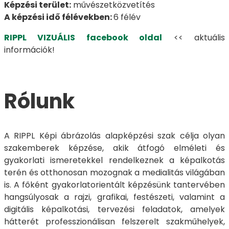
Képzési terület:
művészetközvetítés
A képzési idő félévekben:
6 félév
RIPPL VIZUÁLIS facebook oldal
<< aktuális
információk!
Rólunk
A RIPPL Képi ábrázolás alapképzési szak célja olyan
szakemberek képzése, akik átfogó elméleti és
gyakorlati ismeretekkel rendelkeznek a képalkotás
terén és otthonosan mozognak a medialitás világában
is. A főként gyakorlatorientált képzésünk tantervében
hangsúlyosak a rajzi, grafikai, festészeti, valamint a
digitális képalkotási, tervezési feladatok, amelyek
hátterét professzionálisan felszerelt szakműhelyek,