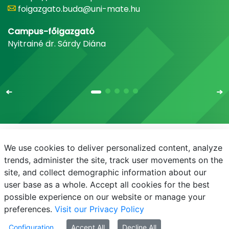
foigazgato.buda@uni-mate.hu
Campus-főigazgató
Nyitrainé dr. Sárdy Diána
We use cookies to deliver personalized content, analyze
E-mail
Telefonkönyv
NEPTUN
E-learning
trends, administer the site, track user movements on the
site, and collect demographic information about our
Bejelentkezés
Adatvédelem
user base as a whole. Accept all cookies for the best
possible experience on our website or manage your
preferences.
Visit our Privacy Policy
Configuration
Accept All
Decline All