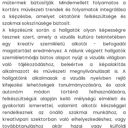
műtermek biztosítják. Mindemellett folyamatos a
kortárs művészeti trendek és folyamatok integrálása
a képzésbe, amelyet oktatóink felkészültsége és
szakmai sokszínűsége biztosít.
A képzésünk során a hallgatók olyan képességre
tesznek szert, amely a vizuális kultúra tekintetében
egy kreatív szemléletû alkotói - befogadói
magatartást eredményez. A nálunk végzett hallgatók
szemléletmódja biztos alapot nyújt a vizuális világban
való tájékozódáshoz, beleértve a képalakítás
alkalmazott és mûvészeti megnyilvánulásait is. A
hallgatóink alkalmasak a vizuális nyelvben rejlõ
kifejezési lehetőségek tanulmányozására, és azok
autonóm módon történõ felhasználására,
felkészültségük alapján kellő mélységû elméleti és
gyakorlati ismerettel, valamint alkotói készséggel
rendelkeznek az önálló szakmai munkához, a
kreatívipari szektorban való elhelyezkedéshez, vagy
továbbtanuláshoz akár hazai vagy külföldi