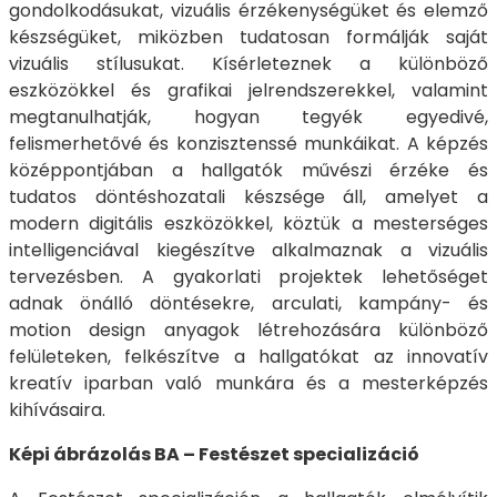
gondolkodásukat, vizuális érzékenységüket és elemző
készségüket, miközben tudatosan formálják saját
vizuális stílusukat. Kísérleteznek a különböző
eszközökkel és grafikai jelrendszerekkel, valamint
megtanulhatják, hogyan tegyék egyedivé,
felismerhetővé és konzisztenssé munkáikat. A képzés
középpontjában a hallgatók művészi érzéke és
tudatos döntéshozatali készsége áll, amelyet a
modern digitális eszközökkel, köztük a mesterséges
intelligenciával kiegészítve alkalmaznak a vizuális
tervezésben. A gyakorlati projektek lehetőséget
adnak önálló döntésekre, arculati, kampány- és
motion design anyagok létrehozására különböző
felületeken, felkészítve a hallgatókat az innovatív
kreatív iparban való munkára és a mesterképzés
kihívásaira.
Képi ábrázolás BA – Festészet specializáció