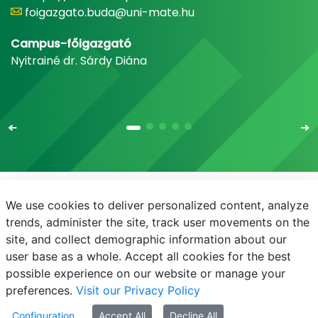
foigazgato.buda@uni-mate.hu
Campus-főigazgató
Nyitrainé dr. Sárdy Diána
We use cookies to deliver personalized content, analyze
E-mail
Telefonkönyv
NEPTUN
E-learning
trends, administer the site, track user movements on the
site, and collect demographic information about our
Bejelentkezés
Adatvédelem
user base as a whole. Accept all cookies for the best
possible experience on our website or manage your
preferences.
Visit our Privacy Policy
Configuration
Accept All
Decline All