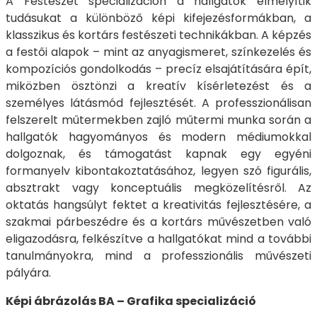
A Festészet specializáción a hallgatók elmélyítik
tudásukat a különböző képi kifejezésformákban, a
klasszikus és kortárs festészeti technikákban. A képzés
a festői alapok – mint az anyagismeret, színkezelés és
kompozíciós gondolkodás – precíz elsajátítására épít,
miközben ösztönzi a kreatív kísérletezést és a
személyes látásmód fejlesztését. A professzionálisan
felszerelt műtermekben zajló műtermi munka során a
hallgatók hagyományos és modern médiumokkal
dolgoznak, és támogatást kapnak egy egyéni
formanyelv kibontakoztatásához, legyen szó figurális,
absztrakt vagy konceptuális megközelítésről. Az
oktatás hangsúlyt fektet a kreativitás fejlesztésére, a
szakmai párbeszédre és a kortárs művészetben való
eligazodásra, felkészítve a hallgatókat mind a további
tanulmányokra, mind a professzionális művészeti
pályára.
Képi ábrázolás BA – Grafika specializáció