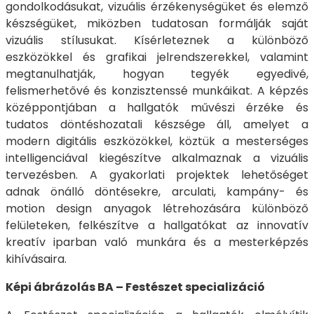
gondolkodásukat, vizuális érzékenységüket és elemző
készségüket, miközben tudatosan formálják saját
vizuális stílusukat. Kísérleteznek a különböző
eszközökkel és grafikai jelrendszerekkel, valamint
megtanulhatják, hogyan tegyék egyedivé,
felismerhetővé és konzisztenssé munkáikat. A képzés
középpontjában a hallgatók művészi érzéke és
tudatos döntéshozatali készsége áll, amelyet a
modern digitális eszközökkel, köztük a mesterséges
intelligenciával kiegészítve alkalmaznak a vizuális
tervezésben. A gyakorlati projektek lehetőséget
adnak önálló döntésekre, arculati, kampány- és
motion design anyagok létrehozására különböző
felületeken, felkészítve a hallgatókat az innovatív
kreatív iparban való munkára és a mesterképzés
kihívásaira.
Képi ábrázolás BA – Festészet specializáció