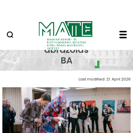
Skip to Main Content
Nyitott nap
Workshopok - Képi ábr
Képi
MAGYAR AGRÁR- ÉS
ÉLETTUDOMÁNYI EGYETEM
RIPPL-RÓNAI MŰVÉSZETI
ábrázolás
INTÉZET
BA
Last modified: 21. April 2026