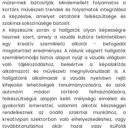
műtermek biztosítják. Mindemellett folyamatos a
kortárs művészeti trendek és folyamatok integrálása
a képzésbe, amelyet oktatóink felkészültsége és
szakmai sokszínűsége biztosít.
A képzésünk során a hallgatók olyan képességre
tesznek szert, amely a vizuális kultúra tekintetében
egy kreatív szemléletû alkotói - befogadói
magatartást eredményez. A nálunk végzett hallgatók
szemléletmódja biztos alapot nyújt a vizuális világban
való tájékozódáshoz, beleértve a képalakítás
alkalmazott és mûvészeti megnyilvánulásait is. A
hallgatóink alkalmasak a vizuális nyelvben rejlõ
kifejezési lehetőségek tanulmányozására, és azok
autonóm módon történõ felhasználására,
felkészültségük alapján kellő mélységû elméleti és
gyakorlati ismerettel, valamint alkotói készséggel
rendelkeznek az önálló szakmai munkához, a
kreatívipari szektorban való elhelyezkedéshez, vagy
továbbtanuláshoz akár hazai vagy külföldi