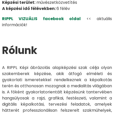
Képzési terület:
művészetközvetítés
A képzési idő félévekben:
6 félév
RIPPL VIZUÁLIS facebook oldal
<< aktuális
információk!
Rólunk
A RIPPL Képi ábrázolás alapképzési szak célja olyan
szakemberek képzése, akik átfogó elméleti és
gyakorlati ismeretekkel rendelkeznek a képalkotás
terén és otthonosan mozognak a medialitás világában
is. A főként gyakorlatorientált képzésünk tantervében
hangsúlyosak a rajzi, grafikai, festészeti, valamint a
digitális képalkotási, tervezési feladatok, amelyek
hátterét professzionálisan felszerelt szakműhelyek,