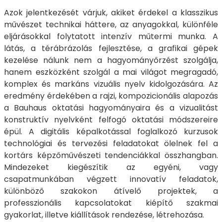
Azok jelentkezését várjuk, akiket érdekel a klasszikus
művészet technikai háttere, az anyagokkal, különféle
eljárásokkal folytatott intenzív műtermi munka. A
látás, a térábrázolás fejlesztése, a grafikai gépek
kezelése nálunk nem a hagyományőrzést szolgálja,
hanem eszközként szolgál a mai világot megragadó,
komplex és markáns vizuális nyelv kidolgozására. Az
eredmény érdekében a rajzi, kompozicionális alapozás
a Bauhaus oktatási hagyományaira és a vizualitást
konstruktív nyelvként felfogó oktatási módszereire
épül. A digitális képalkotással foglalkozó kurzusok
technológiai és tervezési feladatokat ölelnek fel a
kortárs képzőművészeti tendenciákkal összhangban.
Mindezeket kiegészítik az egyéni, vagy
csapatmunkában végzett innovatív feladatok,
különböző szakokon átívelő projektek, a
professzionális kapcsolatokat kiépítő szakmai
gyakorlat, illetve kiállítások rendezése, létrehozása.