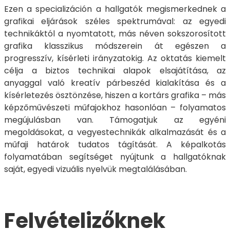
Ezen a specializáción a hallgatók megismerkednek a
grafikai eljárások széles spektrumával: az egyedi
technikáktól a nyomtatott, más néven sokszorosított
grafika klasszikus módszerein át egészen a
progresszív, kísérleti irányzatokig. Az oktatás kiemelt
célja a biztos technikai alapok elsajátítása, az
anyaggal való kreatív párbeszéd kialakítása és a
kísérletezés ösztönzése, hiszen a kortárs grafika – más
képzőművészeti műfajokhoz hasonlóan – folyamatos
megújulásban van. Támogatjuk az egyéni
megoldásokat, a vegyestechnikák alkalmazását és a
műfaji határok tudatos tágítását. A képalkotás
folyamatában segítséget nyújtunk a hallgatóknak
saját, egyedi vizuális nyelvük megtalálásában.
Felvételizőknek