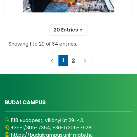
20 Entries
Showing 1 to 20 of 34 entries.
1
2
Page
Page
BUDAI CAMPUS
1118 Budapest, Villányi út 29-43.
+36-1/305-7354, +36-1/305-7528
https://budaicampus.uni-mate.hu