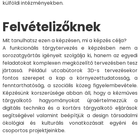
külföldi intézményekben.
Felvételizőknek
Mit tanulhatsz ezen a képzésen, mi a képzés célja?
A funkcionális tárgytervezés e képzésben nem a
sorozatgyártás igényeit szolgálja ki, hanem az egyedi
feladatokat komplexen megközelítő tervezésben tesz
jártassá. Például utcabútorok 3D-s tervezésekor
fontos szerepet a kap a környezettudatosság, a
fenntarthatóság, a szociális közeg figyelembevétele.
Képzésünk korszerűsége abban áll, hogy a kézműves
tárgyalkotó hagyományokat újraértelmezzük a
digitális technika és a kortárs tárgyalkotó eljárások
segítségével valamint beépítjük a design társadalmi
ökológiai és kulturális vonatkozásait egyéni és
csoportos projektjeinkbe.