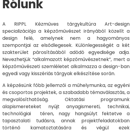
Rólunk
A RIPPL Kézműves tárgykultúra Art-design
specializációja a képzőművészet irányából közelít a
design felé, amelynek nem a hagyományos
szempontjai az elsődlegesek. Különlegességét a két
szakterület párosításából adódó egyedisége adja.
Nevezhetjük “alkalmazott képzőművészetnek”, mert a
képzőművészeti szemléletet alkalmazza a design-ban
egyedi vagy kisszériás tárgyak elkészítése során.
A képzésünk főbb jellemzői a műhelymunka, az egyéni
és csoportos projektek, a szabadabb témaválasztás, a
megvalósíthatóság. Oktatási programunk
alapismereteket nyújt anyagismereti, technikai,
technológiai téren, nagy hangsúlyt fektetve a
tapasztalati tudásra, annak projektfeladatokban
történő kamatoztatására és végül ezek