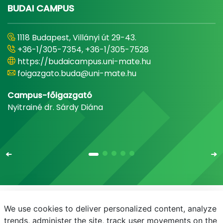
BUDAI CAMPUS
1118 Budapest, Villányi út 29-43.
+36-1/305-7354, +36-1/305-7528
https://budaicampus.uni-mate.hu
foigazgato.buda@uni-mate.hu
Campus-főigazgató
Nyitrainé dr. Sárdy Diána
We use cookies to deliver personalized content, analyze
E-mail
Telefonkönyv
NEPTUN
E-learning
trends, administer the site, track user movements on the