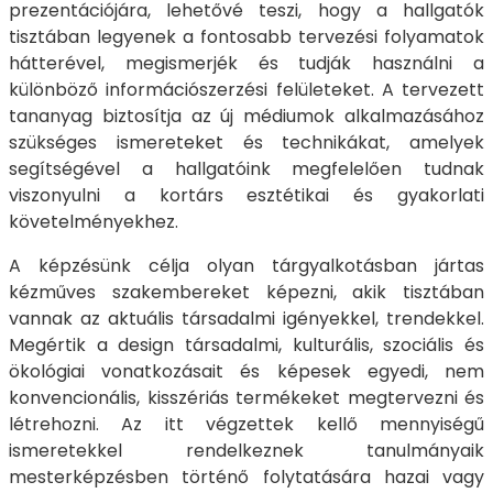
prezentációjára, lehetővé teszi, hogy a hallgatók
tisztában legyenek a fontosabb tervezési folyamatok
hátterével, megismerjék és tudják használni a
különböző információszerzési felületeket. A tervezett
tananyag biztosítja az új médiumok alkalmazásához
szükséges ismereteket és technikákat, amelyek
segítségével a hallgatóink megfelelően tudnak
viszonyulni a kortárs esztétikai és gyakorlati
követelményekhez.
A képzésünk célja olyan tárgyalkotásban jártas
kézműves szakembereket képezni, akik tisztában
vannak az aktuális társadalmi igényekkel, trendekkel.
Megértik a design társadalmi, kulturális, szociális és
ökológiai vonatkozásait és képesek egyedi, nem
konvencionális, kisszériás termékeket megtervezni és
létrehozni. Az itt végzettek kellő mennyiségű
ismeretekkel rendelkeznek tanulmányaik
mesterképzésben történő folytatására hazai vagy