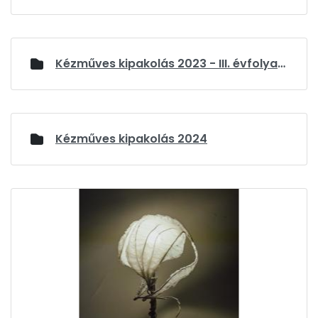
Kézműves kipakolás 2023 - III. évfolyam
Kézműves kipakolás 2024
Media Gallery