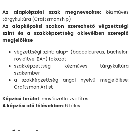
Az alapképzési szak megnevezése:
kézműves
tárgykultúra (Craftsmanship)
Az alapképzési szakon szerezhető végzettségi
szint és a szakképzettség oklevélben szereplő
megjelölése
végzettségi szint: alap- (baccalaureus, bachelor;
rövidítve: BA-) fokozat
szakképzettség: kézműves tárgykultúra
szakember
a szakképzettség angol nyelvű megjelölése:
Craftsman Artist
Képzési terület:
művészetközvetítés
A képzési idő félévekben:
6 félév