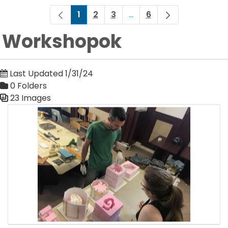
1
2
3
...
6
Page
Page
Page
Intermediate Pages Use 
Page
Workshopok
Last Updated 1/31/24
0 Folders
23 Images
Media Gallery