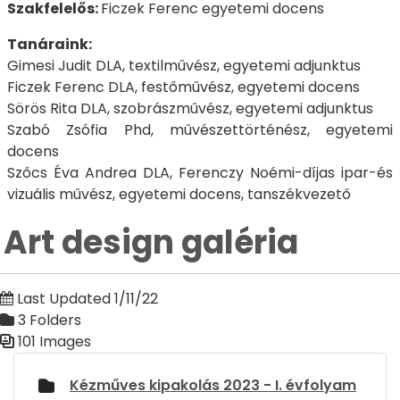
Szakfelelős:
Ficzek Ferenc egyetemi docens
Tanáraink:
Gimesi Judit DLA, textilművész, egyetemi adjunktus
Ficzek Ferenc DLA, festőművész, egyetemi docens
Sörös Rita DLA, szobrászművész, egyetemi adjunktus
Szabó Zsófia Phd, művészettörténész, egyetemi
docens
Szőcs Éva Andrea DLA, Ferenczy Noémi-díjas ipar-és
vizuális művész, egyetemi docens, tanszékvezető
Art design galéria
Last Updated 1/11/22
3 Folders
101 Images
Media Gallery
Kézműves kipakolás 2023 - I. évfolyam