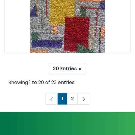
20 Entries
Showing 1 to 20 of 23 entries.
1
2
Page
Page