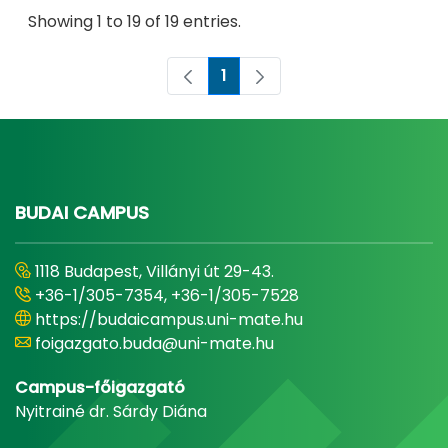
Showing 1 to 19 of 19 entries.
1
Page
BUDAI CAMPUS
1118 Budapest, Villányi út 29-43.
+36-1/305-7354, +36-1/305-7528
https://budaicampus.uni-mate.hu
foigazgato.buda@uni-mate.hu
Campus-főigazgató
Nyitrainé dr. Sárdy Diána