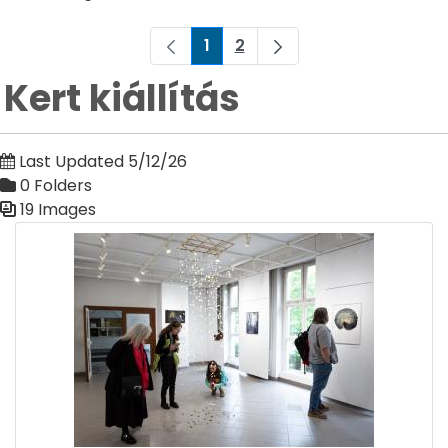
1
2
Page
Page
Kert kiállítás
Last Updated 5/12/26
0 Folders
19 Images
Media Gallery