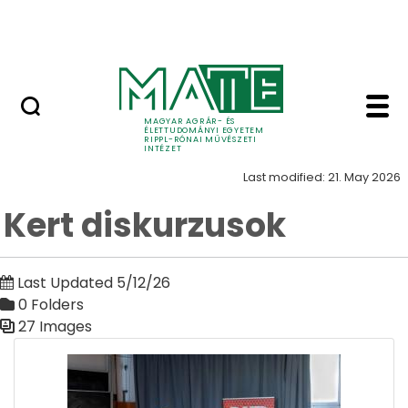
Skip to Main Content
Nyitott nap
Kert diskurzusok Kert 
Kert
MAGYAR AGRÁR- ÉS
ÉLETTUDOMÁNYI EGYETEM
RIPPL-RÓNAI MŰVÉSZETI
INTÉZET
Last modified: 21. May 2026
Kert diskurzusok
Last Updated 5/12/26
0 Folders
27 Images
Media Gallery