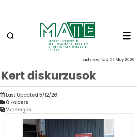
Skip to Main Content
Nyitott nap
Kert diskurzusok Kert 
Kert
MAGYAR AGRÁR- ÉS
ÉLETTUDOMÁNYI EGYETEM
RIPPL-RÓNAI MŰVÉSZETI
INTÉZET
Last modified: 21. May 2026
Kert diskurzusok
Last Updated 5/12/26
0 Folders
27 Images
Media Gallery