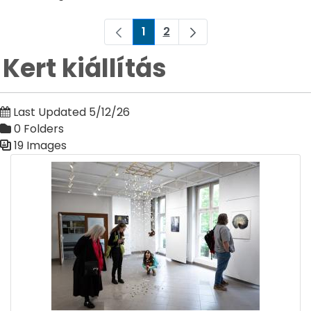
1
2
Page
Page
Kert kiállítás
Last Updated 5/12/26
0 Folders
19 Images
Media Gallery