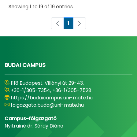
Showing 1 to 19 of 19 entries.
1
Page
BUDAI CAMPUS
1118 Budapest, Villányi út 29-43.
+36-1/305-7354, +36-1/305-7528
https://budaicampus.uni-mate.hu
foigazgato.buda@uni-mate.hu
Campus-főigazgató
Nyitrainé dr. Sárdy Diána