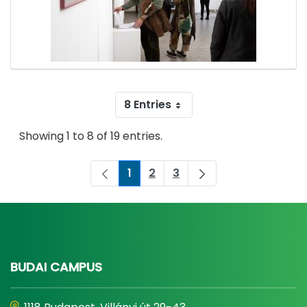
8 Entries
Showing 1 to 8 of 19 entries.
1
2
3
Page
Page
Page
BUDAI CAMPUS