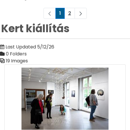
1
2
Page
Page
Kert kiállítás
Last Updated 5/12/26
0 Folders
19 Images
Media Gallery