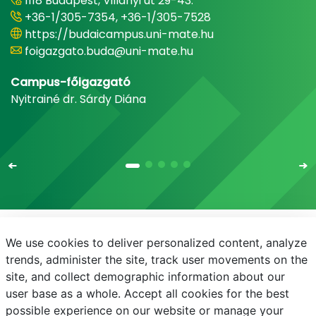
1118 Budapest, Villányi út 29-43.
+36-1/305-7354, +36-1/305-7528
https://budaicampus.uni-mate.hu
foigazgato.buda@uni-mate.hu
Campus-főigazgató
Nyitrainé dr. Sárdy Diána
We use cookies to deliver personalized content, analyze
E-mail
Telefonkönyv
NEPTUN
E-learning
trends, administer the site, track user movements on the
site, and collect demographic information about our
Bejelentkezés
Adatvédelem
user base as a whole. Accept all cookies for the best
possible experience on our website or manage your