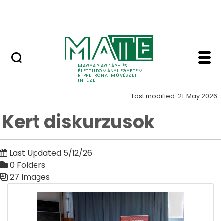
Skip to Main Content
Nyitott nap
Kert diskurzusok Kert 
Kert
MAGYAR AGRÁR- ÉS
ÉLETTUDOMÁNYI EGYETEM
RIPPL-RÓNAI MŰVÉSZETI
INTÉZET
Last modified: 21. May 2026
Kert diskurzusok
Last Updated 5/12/26
0 Folders
27 Images
Media Gallery