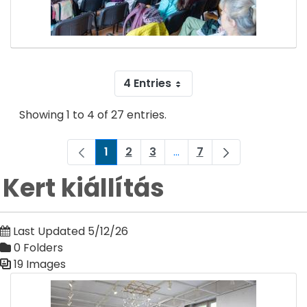
4 Entries
Showing 1 to 4 of 27 entries.
1
2
3
...
7
Page
Page
Page
Intermediate Pages Use 
Page
Kert kiállítás
Last Updated 5/12/26
0 Folders
19 Images
Media Gallery