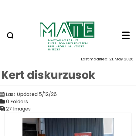
Skip to Main Content
Nyitott nap
Kert diskurzusok Kert 
Kert
MAGYAR AGRÁR- ÉS
ÉLETTUDOMÁNYI EGYETEM
RIPPL-RÓNAI MŰVÉSZETI
INTÉZET
Last modified: 21. May 2026
Kert diskurzusok
Last Updated 5/12/26
0 Folders
27 Images
Media Gallery