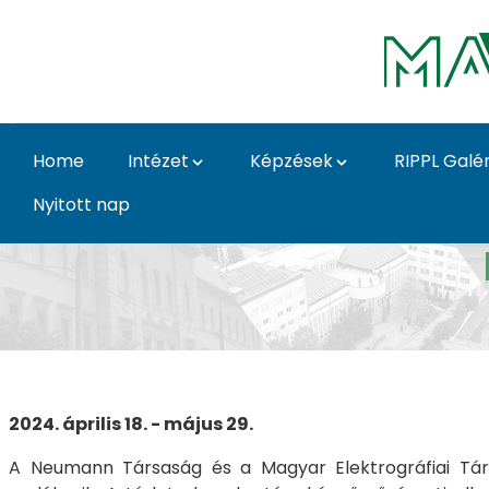
Skip to Main Content
Home
Intézet
Képzések
RIPPL Galér
Nyitott nap
Neumann 120 - Neuman
2024. április 18. - május 29.
A Neumann Társaság és a Magyar Elektrográfiai Társ