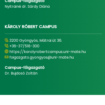
Campus-főigazgató
Nyitrainé dr. Sárdy Diána
KÁROLY RÓBERT CAMPUS
3200 Gyöngyös, Mátrai út 36.
+36-37/518-300
https://karolyrobertcampus.uni-mate.hu
foigazgato.gyongyos@uni-mate.hu
Campus-főigazgató
Dr. Bujdosó Zoltán