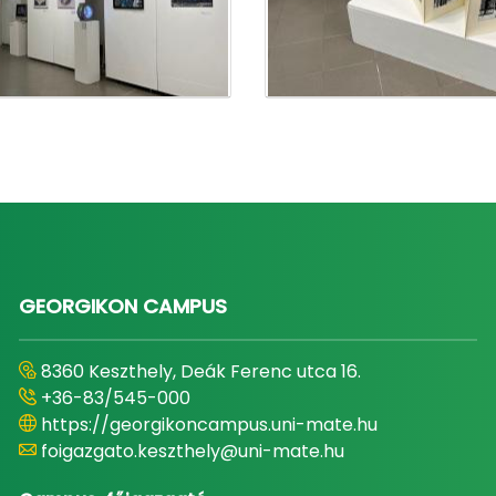
GEORGIKON CAMPUS
8360 Keszthely, Deák Ferenc utca 16.
+36-83/545-000
https://georgikoncampus.uni-mate.hu
foigazgato.keszthely@uni-mate.hu