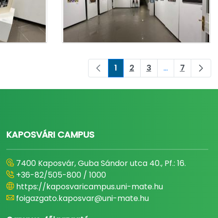
1
2
3
...
7
Page
Page
Page
Intermediate 
Page
KAPOSVÁRI CAMPUS
7400 Kaposvár, Guba Sándor utca 40., Pf.: 16.
+36-82/505-800 / 1000
https://kaposvaricampus.uni-mate.hu
foigazgato.kaposvar@uni-mate.hu