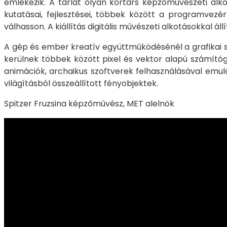
emlékezik. A tárlat olyan kortárs képzőművészeti al
kutatásai, fejlesztései, többek között a programvez
válhasson. A kiállítás digitális művészeti alkotásokkal 
A gép és ember kreatív együttműködésénél a grafikai s
kerülnek többek között pixel és vektor alapú számító
animációk, archaikus szoftverek felhasználásával emulá
világításból összeállított fényobjektek.
Spitzer Fruzsina képzőművész, MET alelnök