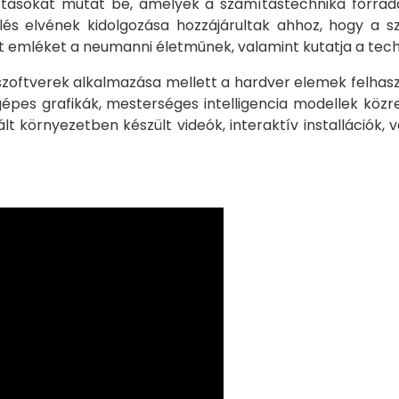
kotásokat mutat be, amelyek a számítástechnika forra
érlés elvének kidolgozása hozzájárultak ahhoz, hogy 
állít emléket a neumanni életműnek, valamint kutatja a te
zoftverek alkalmazása mellett a hardver elemek felhaszn
gépes grafikák, mesterséges intelligencia modellek köz
lt környezetben készült videók, interaktív installációk,