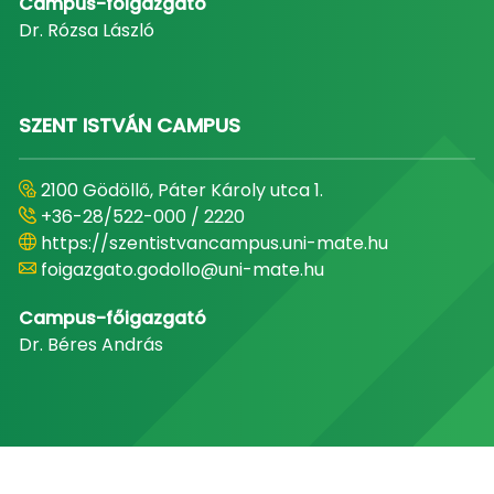
Campus-főigazgató
Dr. Rózsa László
SZENT ISTVÁN CAMPUS
2100 Gödöllő, Páter Károly utca 1.
+36-28/522-000 / 2220
https://szentistvancampus.uni-mate.hu
foigazgato.godollo@uni-mate.hu
Campus-főigazgató
Dr. Béres András