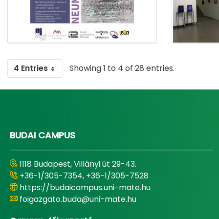
4 Entries
Showing 1 to 4 of 28 entries.
BUDAI CAMPUS
1118 Budapest, Villányi út 29-43.
+36-1/305-7354, +36-1/305-7528
https://budaicampus.uni-mate.hu
foigazgato.buda@uni-mate.hu