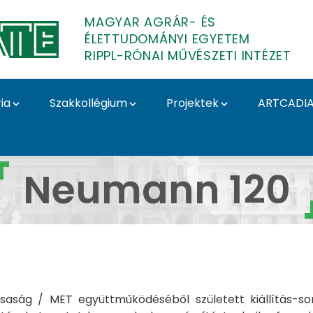
MAGYAR AGRÁR- ÉS
ÉLETTUDOMÁNYI EGYETEM
RIPPL-RÓNAI MŰVÉSZETI INTÉZET
ia
Szakkollégium
Projektek
ARTCADI
n 120 - Rippl-Rónai M
Neumann 120
aság / MET együttműködéséből született kiállítás-so