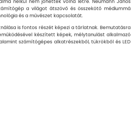
dalma nélkül nem jöhettek volna létre. Neumann János
a számítógép a világot átszövő és összekötő médiummá
chnológia és a művészet kapcsolatát.
álása is fontos részét képezi a tárlatnak. Bemutatásra
reműködésével készített képek, mélytanulást alkalmazó
 valamint számítógépes alkatrészekből, tükrökből és LED