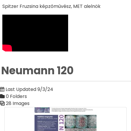
Spitzer Fruzsina képzőművész, MET alelnök
Neumann 120
Last Updated 9/3/24
0 Folders
28 Images
Media Gallery