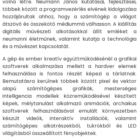
volna létre. Neumann János kutatásai, fejlesztései,
többek között a programvezérlés elvének kidolgozása
hozzájárultak ahhoz, hogy a számítógép a világot
átszövő és összekötő médiummá válhasson. A kiállítás
digitális művészeti alkotásokkal állít emléket a
neumanni életműnek, valamint kutatja a technológia
és a művészet kapcsolatát.
A gép és ember kreatív együttműködésénél a grafikai
szoftverek alkalmazása mellett a hardver elemek
felhasználása is fontos részét képezi a tárlatnak.
Bemutatásra kerülnek többek között pixel és vektor
alapú számítógépes grafikák, mesterséges
intelligencia modellek közreműködésével készített
képek, mélytanulást alkalmazó animációk, archaikus
szoftverek felhasználásával emulált környezetben
készült videók, interaktív installációk, valamint
számítógépes alkatrészekből, tükrökből és LED
világításból összeállított fényobjektek.