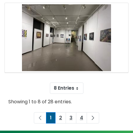
8 Entries
Showing 1 to 8 of 28 entries.
1
2
3
4
Page
Page
Page
Page