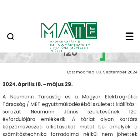
Skip to Main Content
Nyitott nap
Neumann 120 - Neuman
Neumann
MAGYAR AGRÁR- ÉS
ÉLETTUDOMÁNYI EGYETEM
RIPPL-RÓNAI MŰVÉSZETI
120
INTÉZET
Last modified: 03. September 2024
2024. április 18. - május 29.
A Neumann Társaság és a Magyar Elektrográfiai
Társaság / MET együttműködéséből született kiállítás-
sorozat Neumann János születésének 120.
évfordulójára emlékezik. A tárlat olyan kortárs
képzőművészeti alkotásokat mutat be, amelyek a
számítástechnika forradalma nélkül nem jöhettek