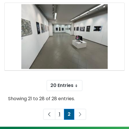
20 Entries
Showing 21 to 28 of 28 entries.
1
2
Page
Page