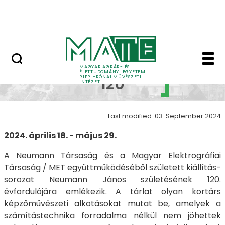
Skip to Main Content
Nyitott nap
Neumann 120 - Neuman
Neumann
MAGYAR AGRÁR- ÉS
ÉLETTUDOMÁNYI EGYETEM
RIPPL-RÓNAI MŰVÉSZETI
120
INTÉZET
Last modified: 03. September 2024
2024. április 18. - május 29.
A Neumann Társaság és a Magyar Elektrográfiai
Társaság / MET együttműködéséből született kiállítás-
sorozat Neumann János születésének 120.
évfordulójára emlékezik. A tárlat olyan kortárs
képzőművészeti alkotásokat mutat be, amelyek a
számítástechnika forradalma nélkül nem jöhettek