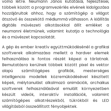
volna létre. Neumann János kutatásai, fejlesztései,
többek között a programvezérlés elvének kidolgozása
hozzájárultak ahhoz, hogy a számítógép a világot
átszövő és összekötő médiummá válhasson. A kiállítás
digitális művészeti alkotásokkal állít emléket a
neumanni életműnek, valamint kutatja a technológia
és a művészet kapcsolatát.
A gép és ember kreatív együttműködésénél a grafikai
szoftverek alkalmazása mellett a hardver elemek
felhasználása is fontos részét képezi a tárlatnak.
Bemutatásra kerülnek többek között pixel és vektor
alapú számítógépes grafikák, mesterséges
intelligencia modellek közreműködésével készített
képek, mélytanulást alkalmazó animációk, archaikus
szoftverek felhasználásával emulált környezetben
készült videók, interaktív installációk, valamint
számítógépes alkatrészekből, tükrökből és LED
világításból összeállított fényobjektek.