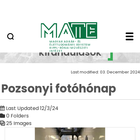
Skip to Main Content
Nyitott nap
Pozsonyi fotóhónap Z
Szakmai
MAGYAR AGRÁR- ÉS
ÉLETTUDOMÁNYI EGYETEM
RIPPL-RÓNAI MŰVÉSZETI
kirándulások
INTÉZET
Last modified: 03. December 2024
Pozsonyi fotóhónap
Last Updated 12/3/24
0 Folders
25 Images
Media Gallery