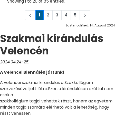
Showing 1 to 20 of 85 entries.
1
2
3
4
5
Page
Page
Page
Page
Page
Last modified: 14. August 2024
Szakmai kirándulás
Velencén
2024.04.24-25.
A Velencei Biennálén jártunk!
A velencei szakmai kirándulás a Szakkollégium
szervezésével jött létre.Ezen a kiránduláson ezúttal nem
csak a
szakkollégium tagjai vehettek részt, hanem az egyetem
minden tagja számára elérhető volt a lehetőség, hogy
részt vehessen,