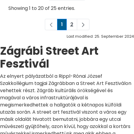
Showing 1 to 20 of 25 entries.
1
2
Page
Page
Last modified: 25. September 2024
Zágrábi Street Art
Fesztivál
Az elnyert pályázatból a Rippl-Rónai József
Szakkollégium tagjai Zágrábban a Street Art Fesztiválon
vehettek részt. Zágráb kultúrális örökségével és
magával a város infrastruktúrájával is
megismerkedhettek a hallgatók a kétnapos külföldi
utazás során. A street art fesztivál viszont a város egy
másik oldalát hivatott bemutatni, jobbára egy utcai
művészeti gyűjtőhely, azon kívül, hogy azokkal a kortárs
művészekkel ismerkedhettünk meg akik ebben a