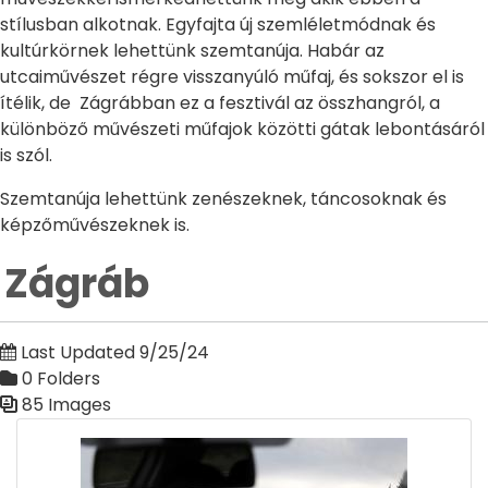
stílusban alkotnak. Egyfajta új szemléletmódnak és
kultúrkörnek lehettünk szemtanúja. Habár az
utcaiművészet régre visszanyúló műfaj, és sokszor el is
ítélik, de Zágrábban ez a fesztivál az összhangról, a
különböző művészeti műfajok közötti gátak lebontásáról
is szól.
Szemtanúja lehettünk zenészeknek, táncosoknak és
képzőművészeknek is.
Zágráb
Last Updated 9/25/24
0 Folders
85 Images
Media Gallery