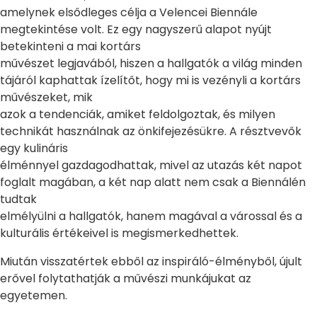
amelynek elsődleges célja a Velencei Biennále
megtekintése volt. Ez egy nagyszerű alapot nyújt
betekinteni a mai kortárs
művészet legjavából, hiszen a hallgatók a világ minden
tájáról kaphattak ízelítőt, hogy mi is vezényli a kortárs
művészeket, mik
azok a tendenciák, amiket feldolgoztak, és milyen
technikát használnak az önkifejezésükre. A résztvevők
egy kulináris
élménnyel gazdagodhattak, mivel az utazás két napot
foglalt magában, a két nap alatt nem csak a Biennálén
tudtak
elmélyülni a hallgatók, hanem magával a várossal és a
kulturális értékeivel is megismerkedhettek.
Miután visszatértek ebből az inspiráló-élményből, újult
erővel folytathatják a művészi munkájukat az
egyetemen.