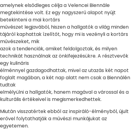
amelynek elsődleges célja a Velencei Biennále
megtekintése volt. Ez egy nagyszerű alapot nyújt
betekinteni a mai kortárs
művészet legjavából, hiszen a hallgatók a világ minden
tájáról kaphattak ízelítőt, hogy mi is vezényli a kortárs
művészeket, mik
azok a tendenciák, amiket feldolgoztak, és milyen
technikát használnak az önkifejezésükre. A résztvevők
egy kulináris
élménnyel gazdagodhattak, mivel az utazás két napot
foglalt magában, a két nap alatt nem csak a Biennálén
tudtak
elmélyülni a hallgatók, hanem magával a várossal és a
kulturális értékeivel is megismerkedhettek.
Miután visszatértek ebből az inspiráló-élményből, újult
erővel folytathatják a művészi munkájukat az
egyetemen.