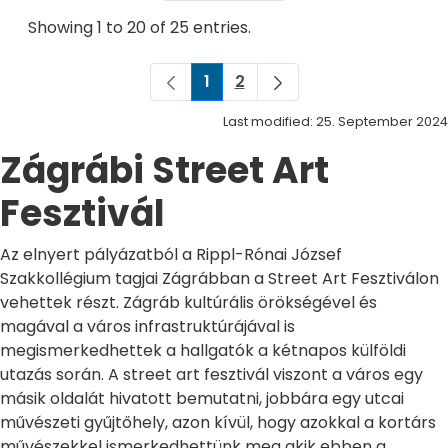
Showing 1 to 20 of 25 entries.
1
2
Page
Page
Last modified: 25. September 2024
Zágrábi Street Art
Fesztivál
Az elnyert pályázatból a Rippl-Rónai József
Szakkollégium tagjai Zágrábban a Street Art Fesztiválon
vehettek részt. Zágráb kultúrális örökségével és
magával a város infrastruktúrájával is
megismerkedhettek a hallgatók a kétnapos külföldi
utazás során. A street art fesztivál viszont a város egy
másik oldalát hivatott bemutatni, jobbára egy utcai
művészeti gyűjtőhely, azon kívül, hogy azokkal a kortárs
művészekkel ismerkedhettünk meg akik ebben a