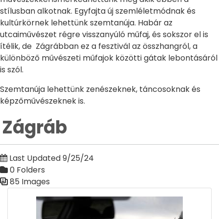
stílusban alkotnak. Egyfajta új szemléletmódnak és
kultúrkörnek lehettünk szemtanúja. Habár az
utcaiművészet régre visszanyúló műfaj, és sokszor el is
ítélik, de Zágrábban ez a fesztivál az összhangról, a
különböző művészeti műfajok közötti gátak lebontásáról
is szól.
Szemtanúja lehettünk zenészeknek, táncosoknak és
képzőművészeknek is.
Zágráb
Last Updated 9/25/24
0 Folders
85 Images
Media Gallery