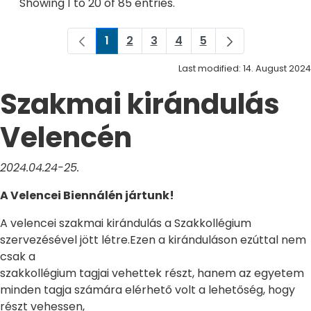
Showing 1 to 20 of 85 entries.
1
2
3
4
5
Page
Page
Page
Page
Page
Last modified: 14. August 2024
Szakmai kirándulás
Velencén
2024.04.24-25.
A Velencei Biennálén jártunk!
A velencei szakmai kirándulás a Szakkollégium
szervezésével jött létre.Ezen a kiránduláson ezúttal nem
csak a
szakkollégium tagjai vehettek részt, hanem az egyetem
minden tagja számára elérhető volt a lehetőség, hogy
részt vehessen,