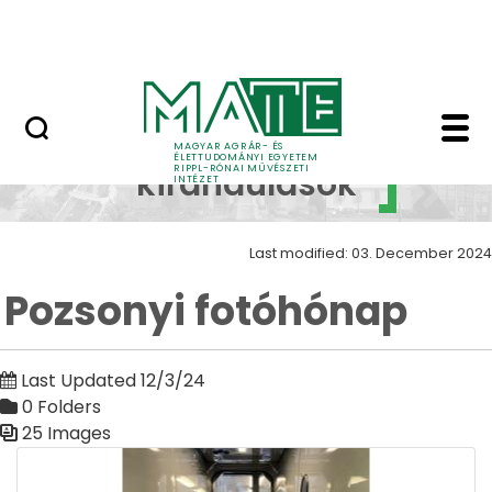
Skip to Main Content
Nyitott nap
Pozsonyi fotóhónap Z
Szakmai
MAGYAR AGRÁR- ÉS
ÉLETTUDOMÁNYI EGYETEM
RIPPL-RÓNAI MŰVÉSZETI
kirándulások
INTÉZET
Last modified: 03. December 2024
Pozsonyi fotóhónap
Last Updated 12/3/24
0 Folders
25 Images
Media Gallery