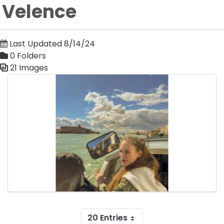
Velence
Last Updated 8/14/24
0 Folders
21 Images
Media Gallery
20 Entries