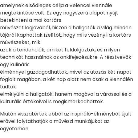
amelynek elsődleges célja a Velencei Biennále
megtekintése volt. Ez egy nagyszerű alapot nyújt
betekinteni a mai kortárs
művészet legjavából, hiszen a hallgatók a világ minden
tájáról kaphattak ízelítőt, hogy mi is vezényli a kortárs
művészeket, mik
azok a tendenciák, amiket feldolgoztak, és milyen
technikát használnak az önkifejezésükre. A résztvevők
egy kulináris
élménnyel gazdagodhattak, mivel az utazás két napot
foglalt magában, a két nap alatt nem csak a Biennálén
tudtak
elmélyülni a hallgatók, hanem magával a várossal és a
kulturális értékeivel is megismerkedhettek.
Miután visszatértek ebből az inspiráló-élményből, újult
erővel folytathatják a művészi munkájukat az
egyetemen.