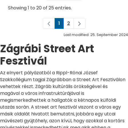
Showing 1 to 20 of 25 entries.
1
2
Page
Page
Last modified: 25. September 2024
Zágrábi Street Art
Fesztivál
Az elnyert pályázatból a Rippl-Rónai József
Szakkollégium tagjai Zágrábban a Street Art Fesztiválon
vehettek részt. Zágráb kultúrális örökségével és
magával a város infrastruktúrájával is
megismerkedhettek a hallgatók a kétnapos külföldi
utazás során. A street art fesztivál viszont a város egy
másik oldalát hivatott bemutatni, jobbára egy utcai
művészeti gyűjtőhely, azon kívül, hogy azokkal a kortárs
művészekkel ismerkedhettünk meg akik ebben a