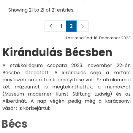
Showing 21 to 21 of 21 entries.
1
2
Page
Page
Last modified: 18. December 2023
Kirándulás Bécsben
A szakkollégium csapata 2023. november 22-én
Bécsbe látogatott. A kirándulás célja a kortárs
művészeti ismereteink elmélyítése volt. Ez alkalommal
két múzeumot is megtekinthettük: a mumok-ot
(Museum moderner Kunst Stiftung Ludwig) és az
Albertinát. A nap végén pedig még a karácsonyi
vásárt is körbejártuk.
Bécs