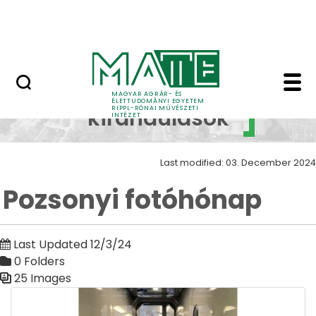
Skip to Main Content
Nyitott nap
Pozsonyi fotóhónap Z
Szakmai
MAGYAR AGRÁR- ÉS
ÉLETTUDOMÁNYI EGYETEM
RIPPL-RÓNAI MŰVÉSZETI
kirándulások
INTÉZET
Last modified: 03. December 2024
Pozsonyi fotóhónap
Last Updated 12/3/24
0 Folders
25 Images
Media Gallery