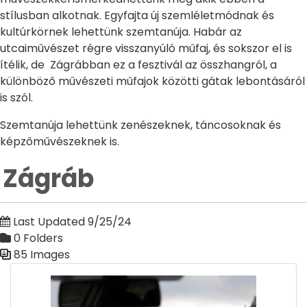
stílusban alkotnak. Egyfajta új szemléletmódnak és
kultúrkörnek lehettünk szemtanúja. Habár az
utcaiművészet régre visszanyúló műfaj, és sokszor el is
ítélik, de Zágrábban ez a fesztivál az összhangról, a
különböző művészeti műfajok közötti gátak lebontásáról
is szól.
Szemtanúja lehettünk zenészeknek, táncosoknak és
képzőművészeknek is.
Zágráb
Last Updated 9/25/24
0 Folders
85 Images
Media Gallery