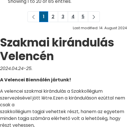
Showing 1 to 20 of 85 entries.
1
2
3
4
5
Page
Page
Page
Page
Page
Last modified: 14. August 2024
Szakmai kirándulás
Velencén
2024.04.24-25.
A Velencei Biennálén jártunk!
A velencei szakmai kirándulás a Szakkollégium
szervezésével jött létre.Ezen a kiránduláson ezúttal nem
csak a
szakkollégium tagjai vehettek részt, hanem az egyetem
minden tagja számára elérhető volt a lehetőség, hogy
részt vehessen,