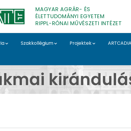
MAGYAR AGRÁR- ÉS
ÉLETTUDOMÁNYI EGYETEM
RIPPL-RÓNAI MŰVÉSZETI INTÉZET
ia
Szakkollégium
Projektek
ARTCADI
ágráb Velence Bécs Bá
akmai kirándulá