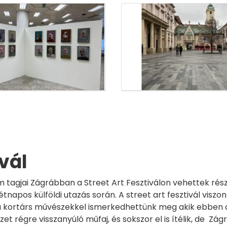
ivál
m tagjai Zágrábban a Street Art Fesztiválon vehettek rés
tnapos külföldi utazás során. A street art fesztivál viszo
l a kortárs művészekkel ismerkedhettünk meg akik ebben a
 régre visszanyúló műfaj, és sokszor el is ítélik, de Zág