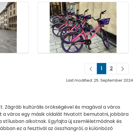
1
2
Page
Page
Last modified: 25. September 2024
zt. Zágráb kultúrális örökségével és magával a város
nt a város egy másik oldalát hivatott bemutatni, jobbára
 stílusban alkotnak. Egyfajta új szemléletmódnak és
rábban ez a fesztivál az összhangról, a különböző