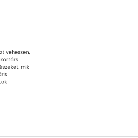
zt vehessen,
 kortárs
vészeket, mik
ris
tak