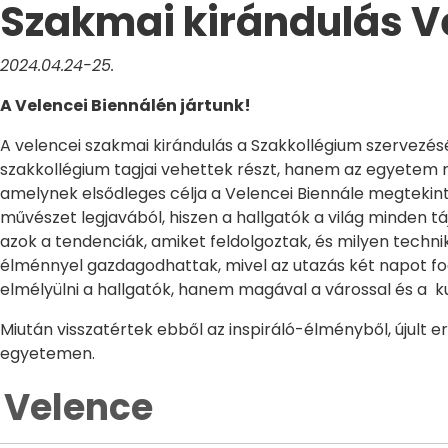
Szakmai kirándulás V
2024.04.24-25.
A Velencei Biennálén jártunk!
A velencei szakmai kirándulás a Szakkollégium szervezésé
szakkollégium tagjai vehettek részt, hanem az egyetem m
amelynek elsődleges célja a Velencei Biennále megtekinté
művészet legjavából, hiszen a hallgatók a világ minden tá
azok a tendenciák, amiket feldolgoztak, és milyen technik
élménnyel gazdagodhattak, mivel az utazás két napot fo
elmélyülni a hallgatók, hanem magával a várossal és a ku
Miután visszatértek ebből az inspiráló-élményből, újult 
egyetemen.
Velence