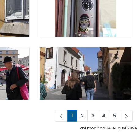
1
2
3
4
5
Page
Page
Page
Page
Page
Last modified: 14. August 2024