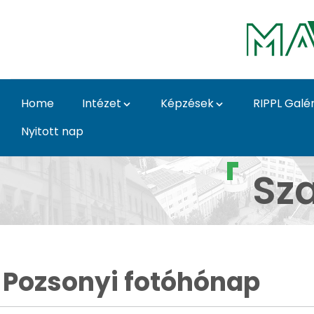
Skip to Main Content
Home
Intézet
Képzések
RIPPL Galér
Nyitott nap
Pozsonyi fotóhónap Z
Sz
Pozsonyi fotóhónap