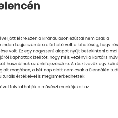
elencén
vel jött létre.Ezen a kiránduláson ezúttal nem csak a
inden tagja számára elérhető volt a lehetőség, hogy rés
se volt. Ez egy nagyszerű alapot nyújt betekinteni a mai
járól kaphattak ízelítőt, hogy mi is vezényli a kortárs mű
át használnak az önkifejezésükre. A résztvevők egy kuliná
glalt magában, a két nap alatt nem csak a Biennálén tud
lturális értékeivel is megismerkedhettek.
erővel folytathatják a művészi munkájukat az