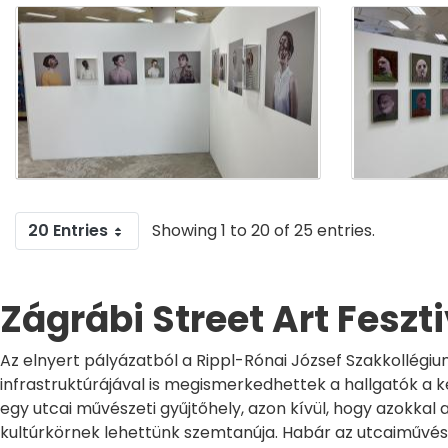
20 Entries
Showing 1 to 20 of 25 entries.
Zágrábi Street Art Feszt
Az elnyert pályázatból a Rippl-Rónai József Szakkollégiu
infrastruktúrájával is megismerkedhettek a hallgatók a ké
egy utcai művészeti gyűjtőhely, azon kívül, hogy azokka
kultúrkörnek lehettünk szemtanúja. Habár az utcaiművészet