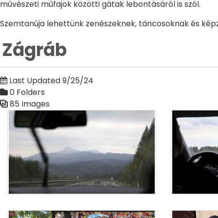
művészeti műfajok közötti gátak lebontásáról is szól.
Szemtanúja lehettünk zenészeknek, táncosoknak és kép
Zágráb
Last Updated 9/25/24
0 Folders
85 Images
Media Gallery