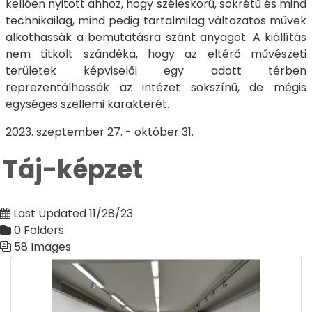
kellően nyitott ahhoz, hogy széleskörű, sokrétű és mind
technikailag, mind pedig tartalmilag változatos művek
alkothassák a bemutatásra szánt anyagot. A kiállítás
nem titkolt szándéka, hogy az eltérő művészeti
területek képviselői egy adott térben
reprezentálhassák az intézet sokszínű, de mégis
egységes szellemi karakterét.
2023. szeptember 27. - október 31.
Táj-képzet
Last Updated 11/28/23
0 Folders
58 Images
Media Gallery