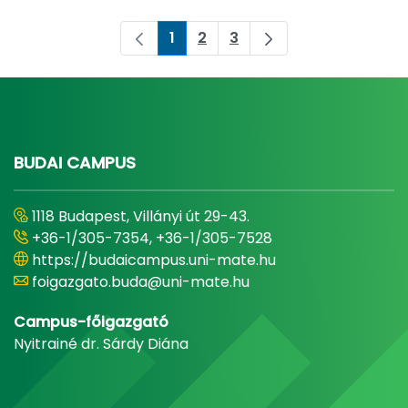
1
2
3
Page
Page
Page
BUDAI CAMPUS
1118 Budapest, Villányi út 29-43.
+36-1/305-7354, +36-1/305-7528
https://budaicampus.uni-mate.hu
foigazgato.buda@uni-mate.hu
Campus-főigazgató
Nyitrainé dr. Sárdy Diána