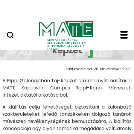
Skip to Main Content
Nyitott nap
Táj-képzet - Táj-képz
Táj-
MAGYAR AGRÁR- ÉS
ÉLETTUDOMÁNYI EGYETEM
RIPPL-RÓNAI MŰVÉSZETI
képzet
INTÉZET
Last modified: 28. November 2023
A Rippl Galériájában Táj-képzet címmel nyílt kiállítás a
MATE Kaposvári Campus Rippl-Rónai Művészeti
Intézet oktatói alkotásaiból.
A kiállítás célja lehetőséget biztosítani a különböző
szakterületeket lefedő tanszékeken dolgozó tanárok
művészeti tevékenységének bemutatására. A kiállítás
koncepciója egy olyan tematika megadása volt, amely