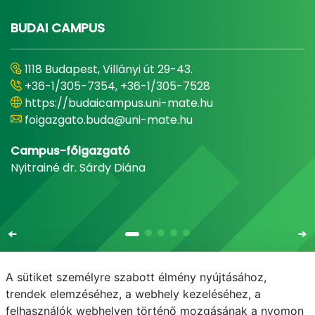
BUDAI CAMPUS
1118 Budapest, Villányi út 29-43.
+36-1/305-7354, +36-1/305-7528
https://budaicampus.uni-mate.hu
foigazgato.buda@uni-mate.hu
Campus-főigazgató
Nyitrainé dr. Sárdy Diána
A sütiket személyre szabott élmény nyújtásához,
trendek elemzéséhez, a webhely kezeléséhez, a
felhasználók webhelyen történő mozgásának a nyomon