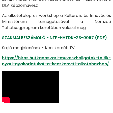
DLA képzőművész.
Az alkotótelep és workshop a Kulturális és Innovációs
Minisztérium támogatásával a Nemzeti
Tehetségprogram keretében valósul meg.
SZAKMAI BESZÁMOLÓ - NTP-HHTDK-23-0057 (PDF)
Sajtó megjelenések - Kecskeméti TV
https://hiros.hu/kaposvari-muveszhallgatok-toltik-
nyari-gyakorlatukat-a-kecskemeti-alkotohazban/