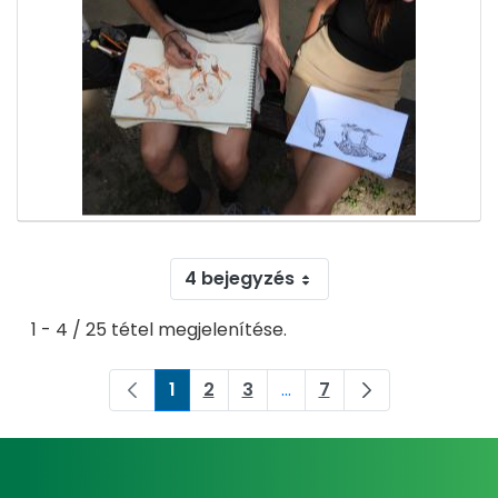
4 bejegyzés
1 - 4 / 25 tétel megjelenítése.
1
2
3
...
7
Oldal
Oldal
Oldal
Köztes oldalak Navigáljon
Oldal