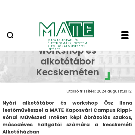
Ugrás a fő tartalomhoz
Nyitott nap
Festészeti Workshop 
Festészeti
MAGYAR AGRÁR- ÉS
ÉLETTUDOMÁNYI EGYETEM
RIPPL-RÓNAI MŰVÉSZETI
workshop és
INTÉZET
alkotótábor
Kecskeméten
Utolsó frissítés: 2024 augusztus 12.
Nyári alkotótábor és workshop Ősz Ilona
festőművésszel a MATE Kaposvári Campus Rippl-
Rónai Művészeti Intézet képi ábrázolás szakos,
másodéves hallgatói számára a kecskeméti
Alkotóházban