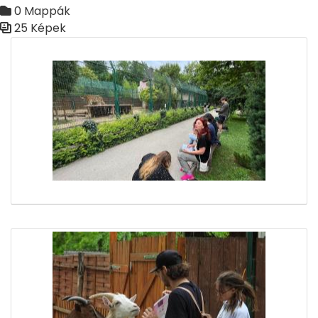
0 Mappák
25 Képek
Médiatár