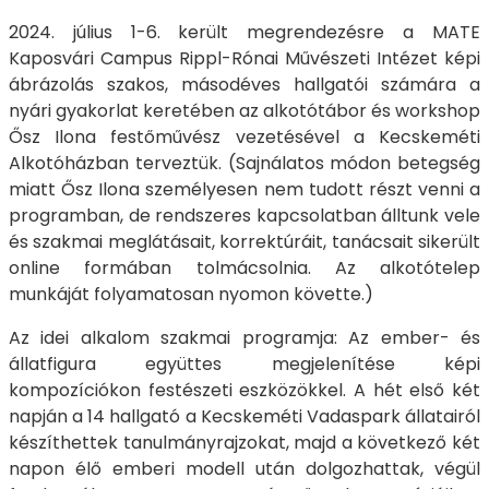
2024. július 1-6. került megrendezésre a MATE
Kaposvári Campus Rippl-Rónai Művészeti Intézet képi
ábrázolás szakos, másodéves hallgatói számára a
nyári gyakorlat keretében az alkotótábor és workshop
Ősz Ilona festőművész vezetésével a Kecskeméti
Alkotóházban terveztük. (Sajnálatos módon betegség
miatt Ősz Ilona személyesen nem tudott részt venni a
programban, de rendszeres kapcsolatban álltunk vele
és szakmai meglátásait, korrektúráit, tanácsait sikerült
online formában tolmácsolnia. Az alkotótelep
munkáját folyamatosan nyomon követte.)
Az idei alkalom szakmai programja: Az ember- és
állatfigura együttes megjelenítése képi
kompozíciókon festészeti eszközökkel. A hét első két
napján a 14 hallgató a Kecskeméti Vadaspark állatairól
készíthettek tanulmányrajzokat, majd a következő két
napon élő emberi modell után dolgozhattak, végül