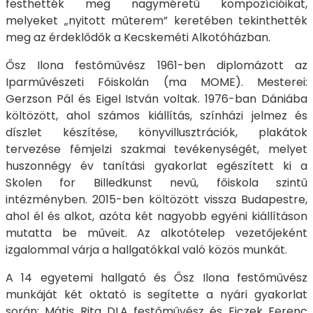
festhették meg nagyméretű kompozícióikat,
melyeket „nyitott műterem” keretében tekinthették
meg az érdeklődők a Kecskeméti Alkotóházban.
Ősz Ilona festőművész 1961-ben diplomázott az
Iparművészeti Főiskolán (ma MOME). Mesterei:
Gerzson Pál és Eigel István voltak. 1976-ban Dániába
költözött, ahol számos kiállítás, színházi jelmez és
díszlet készítése, könyvillusztrációk, plakátok
tervezése fémjelzi szakmai tevékenységét, melyet
huszonnégy év tanítási gyakorlat egészített ki a
Skolen for Billedkunst nevű, főiskola szintű
intézményben. 2015-ben költözött vissza Budapestre,
ahol él és alkot, azóta két nagyobb egyéni kiállításon
mutatta be műveit. Az alkotótelep vezetőjeként
izgalommal várja a hallgatókkal való közös munkát.
A 14 egyetemi hallgató és Ősz Ilona festőművész
munkáját két oktató is segítette a nyári gyakorlat
során: Mátis Rita DLA festőművész és Ficzek Ferenc