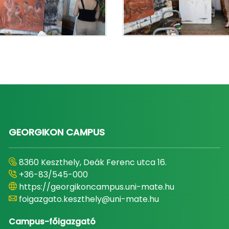
GEORGIKON CAMPUS
8360 Keszthely, Deák Ferenc utca 16.
+36-83/545-000
https://georgikoncampus.uni-mate.hu
foigazgato.keszthely@uni-mate.hu
Campus-főigazgató