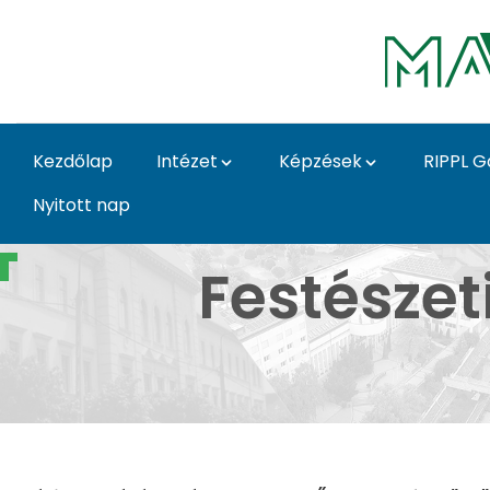
Ugrás a fő tartalomhoz
Kezdőlap
Intézet
Képzések
RIPPL G
Nyitott nap
Festészeti Workshop 
Festészet