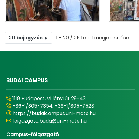
20 bejegyzés
1 - 20 / 25 tétel megjelenítése.
BUDAI CAMPUS
1118 Budapest, Villányi út 29-43.
+36-1/305-7354, +36-1/305-7528
https://budaicampus.uni-mate.hu
foigazgato.buda@uni-mate.hu
Campus-főigazgató