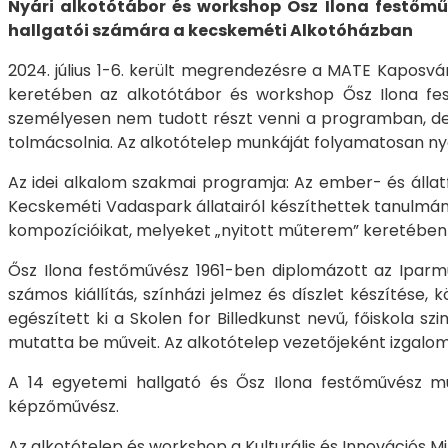
Nyári alkotótábor és workshop Ősz Ilona festőm
hallgatói számára a kecskeméti Alkotóházban
2024. július 1-6. került megrendezésre a MATE Kaposvá
keretében az alkotótábor és workshop Ősz Ilona fe
személyesen nem tudott részt venni a programban, de r
tolmácsolnia. Az alkotótelep munkáját folyamatosan n
Az idei alkalom szakmai programja: Az ember- és állatf
Kecskeméti Vadaspark állatairól készíthettek tanulmá
kompozícióikat, melyeket „nyitott műterem” keretében
Ősz Ilona festőművész 1961-ben diplomázott az Iparmű
számos kiállítás, színházi jelmez és díszlet készítése,
egészített ki a Skolen for Billedkunst nevű, főiskola s
mutatta be műveit. Az alkotótelep vezetőjeként izgalom
A 14 egyetemi hallgató és Ősz Ilona festőművész mu
képzőművész.
Az alkotótelep és workshop a Kulturális és Innovációs