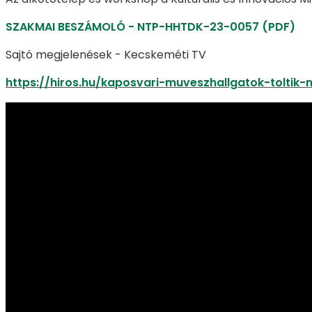
SZAKMAI BESZÁMOLÓ - NTP-HHTDK-23-0057 (PDF)
Sajtó megjelenések - Kecskeméti TV
https://hiros.hu/kaposvari-muveszhallgatok-toltik