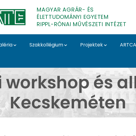
MAGYAR AGRÁR- ÉS
ÉLETTUDOMÁNYI EGYETEM
RIPPL-RÓNAI MŰVÉSZETI INTÉZET
aléria
Szakkollégium
Projektek
ARTCA
Kecskeméten - Festész
i workshop és a
Kecskeméten