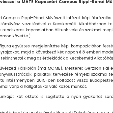
űvésszel a MATE Kaposvári Campus Rippl-Rónai Műv
ri Campus Rippl-Rónai Művészeti Intézet képi ábrázolás
stőművész vezetésével a Kecskeméti Alkotóházban ter
endszeres kapcsolatban álltunk vele és szakmai meglátá
yomon követte.)
igura együttes megjelenítése képi kompozíciókon festés
nyrajzokat, majd a következő két napon élő emberi mode
 tekinthették meg az érdeklődők a Kecskeméti Alkotóhá
vészeti Főiskolán (ma MOME). Mesterei: Gerzson Pál és 
 könyvillusztrációk, plakátok tervezése fémjelzi szakmai
zintű intézményben. 2015-ben költözött vissza Budapestre
mal várja a hallgatókkal való közös munkát.
nkáját két oktató is segítette a nyári gyakorlat sor
 Minisztérium támogatásával a Nemzeti Tehetségprogram 