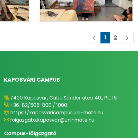
1
2
Oldal
Oldal
KAPOSVÁRI CAMPUS
7400 Kaposvár, Guba Sándor utca 40., Pf.: 16.
+36-82/505-800 / 1000
https://kaposvaricampus.uni-mate.hu
foigazgato.kaposvar@uni-mate.hu
Campus-főigazgató