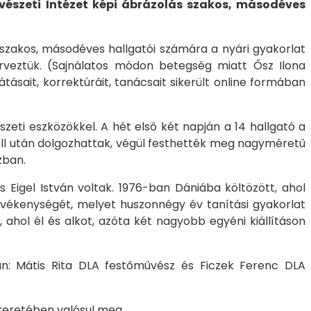
észeti Intézet képi ábrázolás szakos, másodéves
 szakos, másodéves hallgatói számára a nyári gyakorlat
veztük. (Sajnálatos módon betegség miatt Ősz Ilona
sait, korrektúráit, tanácsait sikerült online formában
zeti eszközökkel. A hét első két napján a 14 hallgató a
ll után dolgozhattak, végül festhették meg nagyméretű
zban.
Eigel István voltak. 1976-ban Dániába költözött, ahol
 tevékenységét, melyet huszonnégy év tanítási gyakorlat
, ahol él és alkot, azóta két nagyobb egyéni kiállításon
án: Mátis Rita DLA festőművész és Ficzek Ferenc DLA
keretében valósul meg.