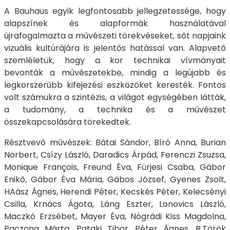
A Bauhaus egyik legfontosabb jellegzetessége, hogy
alapszínek és alapformák használatával
újrafogalmazta a művészeti törekvéseket, sőt napjaink
vizuális kultúrájára is jelentős hatással van. Alapvető
szemléletük, hogy a kor technikai vívmányait
bevonták a művészetekbe, mindig a legújabb és
legkorszerűbb kifejezési eszközöket keresték. Fontos
volt számukra a szintézis, a világot egységében látták,
a tudomány, a technika és a művészet
összekapcsolására törekedtek.
Résztvevő művészek: Bátai Sándor, Bíró Anna, Burian
Norbert, Csízy László, Daradics Árpád, Ferenczi Zsuzsa,
Monique François, Freund Éva, Fürjesi Csaba, Gábor
Enikő, Gábor Éva Mária, Gábos József, Gyenes Zsolt,
HAász Ágnes, Herendi Péter, Kecskés Péter, Kelecsényi
Csilla, Krnács Ágota, Láng Eszter, Lonovics László,
Maczkó Erzsébet, Mayer Éva, Nógrádi Kiss Magdolna,
Paczona Márta, Pataki Tibor, Péter Ágnes, R.Török