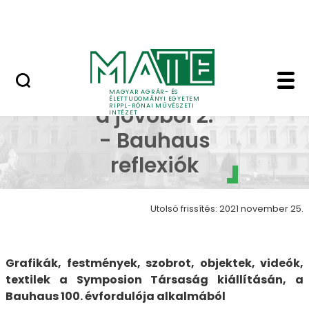
Ugrás a fő tartalomhoz
Nyitott nap
Inspirációk a jövőből 
Inspirációk
MAGYAR AGRÁR- ÉS
ÉLETTUDOMÁNYI EGYETEM
RIPPL-RÓNAI MŰVÉSZETI
a jövőből 2.
INTÉZET
- Bauhaus
reflexiók
Utolsó frissítés: 2021 november 25.
Grafikák, festmények, szobrot, objektek, videók,
textilek a Symposion Társaság kiállításán, a
Bauhaus 100. évfordulója alkalmából