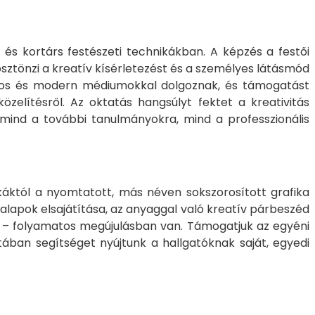
s és kortárs festészeti technikákban. A képzés a festői
sztönzi a kreatív kísérletezést és a személyes látásmód
nyos és modern médiumokkal dolgoznak, és támogatást
zelítésről. Az oktatás hangsúlyt fektet a kreativitás
 mind a további tanulmányokra, mind a professzionális
ikáktól a nyomtatott, más néven sokszorosított grafika
i alapok elsajátítása, az anyaggal való kreatív párbeszéd
an – folyamatos megújulásban van. Támogatjuk az egyéni
ában segítséget nyújtunk a hallgatóknak saját, egyedi