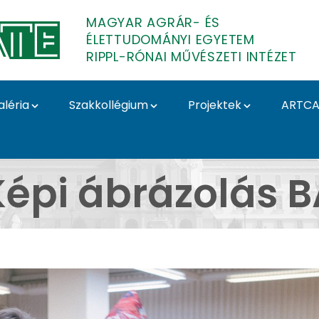
MAGYAR AGRÁR- ÉS
ÉLETTUDOMÁNYI EGYETEM
RIPPL-RÓNAI MŰVÉSZETI INTÉZET
aléria
Szakkollégium
Projektek
ARTCA
 - Képi ábrázolás BA -
Képi ábrázolás B