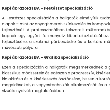
Képi ábrázolás BA – Festészet specializáció
A Festészet specializáción a hallgatók elmélyítik tudá
alapok – mint az anyagismeret, színkezelés és kompozíc
fejlesztését. A professzionálisan felszerelt műter
kapnak egy egyéni formanyelv kibontakoztatásához, le
fejlesztésére, a szakmai párbeszédre és a kortárs mű
művészeti pályára.
Képi ábrázolás BA – Grafika specializáció
Ezen a specializáción a hallgatók megismerkednek a gr
klasszikus módszerein át egészen a progresszív, kísérlet
kialakítása és a kísérletezés ösztönzése, hiszen a ko
megoldásokat, a vegyestechnikák alkalmazását és a mű
vizuális nyelvük megtalálásában.