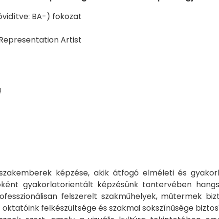
övidítve: BA-) fokozat
 Representation Artist
!
 szakemberek képzése, akik átfogó elméleti és gyakor
nt gyakorlatorientált képzésünk tantervében hangsúlyos
rofesszionálisan felszerelt szakműhelyek, műtermek biz
 oktatóink felkészültsége és szakmai sokszínűsége bizto