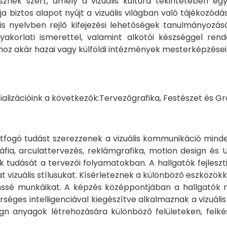
nek szert, amely a vizuális kultúra tekintetében eg
biztos alapot nyújt a vizuális világban való tájékozód
ális nyelvben rejlõ kifejezési lehetőségek tanulmányo
yakorlati ismerettel, valamint alkotói készséggel re
hoz akár hazai vagy külföldi intézmények mesterképzése
ializációink a következők:Tervezőgrafika, Festészet és Gr
 átfogó tudást szerezzenek a vizuális kommunikáció mind
ia, arculattervezés, reklámgrafika, motion design és 
k tudását a tervezői folyamatokban. A hallgatók fejleszt
vizuális stílusukat. Kísérleteznek a különböző eszközökke
ssé munkáikat. A képzés középpontjában a hallgatók m
séges intelligenciával kiegészítve alkalmaznak a vizuáli
gn anyagok létrehozására különböző felületeken, felkés