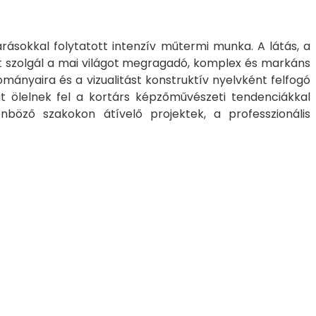
árásokkal folytatott intenzív műtermi munka. A látás, a
nt szolgál a mai világot megragadó, komplex és markáns
mányaira és a vizualitást konstruktív nyelvként felfogó
kat ölelnek fel a kortárs képzőművészeti tendenciákkal
nböző szakokon átívelő projektek, a professzionális