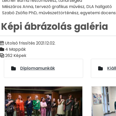
Leitner Barna festőművész, tanársegéd
Mészáros Anna, tervező grafikus művész, DLA hallgató
Szabó Zsófia PhD, művészettörténész, egyetemi docens
Képi ábrázolás galéria
Utolsó frissítés 2021.12.02.
4 Mappák
262 Képek
Médiatár
Diplomamunkák
Kiál
Médiatár