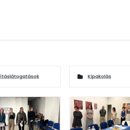
lításlátogatások
Kipakolás