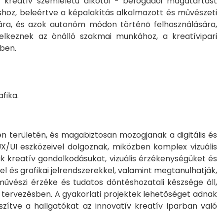
y kreatív szemléletû alkotói - befogadói magatartást
áshoz, beleértve a képalakítás alkalmazott és mûvészeti
zására, és azok autonóm módon történõ felhasználására,
ndelkeznek az önálló szakmai munkához, a kreatívipari
iben.
afika.
en területén, és magabiztosan mozogjanak a digitális és
UX/UI eszközeivel dolgoznak, miközben komplex vizuális
ik kreatív gondolkodásukat, vizuális érzékenységüket és
l és grafikai jelrendszerekkel, valamint megtanulhatják,
űvészi érzéke és tudatos döntéshozatali készsége áll,
s tervezésben. A gyakorlati projektek lehetőséget adnak
zítve a hallgatókat az innovatív kreatív iparban való