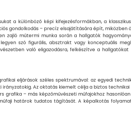
sukat a különböző képi kifejezésformákban, a klassziku
iós gondolkodás – precíz elsajátítására épít, miközben ö
mekben zajló műtermi munka során a hallgatók hagyomá
gyen szó figurális, absztrakt vagy konceptuális megkö
vészetben való eligazodásra, felkészítve a hallgatókat
afikai eljárások széles spektrumával: az egyedi techn
i irányzatokig. Az oktatás kiemelt célja a biztos technika
rtárs grafika – más képzőművészeti műfajokhoz hasonló
faji határok tudatos tágítását. A képalkotás folyamat