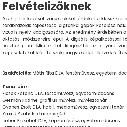
Felvételizőknek
Azok jelentkezését várjuk, akiket érdekel a klasszikus 
térábrázolás fejlesztése, a grafikai gépek kezelése n
vizuális nyelv kidolgozására. Az eredmény érdekében a 
oktatási módszereire épül. A digitális képalkotással 
összhangban. Mindezeket kiegészítik az egyéni, vag
kapcsolatokat kiépítő szakmai gyakorlat, illetve kiállít
Szakfelelős:
Mátis Rita DLA, festőművész, egyetemi do
Tanáraink:
Ficzek Ferenc DLA, festőművész, egyetemi docens
Germán Fatime, grafikus művész, művésztanár
Gyenes Zsolt DLA, habil., médiaművész, egyetemi tanár
Krajnik Szabolcs tanársegéd
Lieber Erzsébet DLA, képzőművész, egyetemi docens