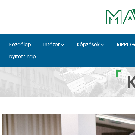
Ugrás a fő tartalomhoz
Kezdőlap
Intézet
Képzések
RIPPL G
Nyitott nap
Képi ábrázolás galéria