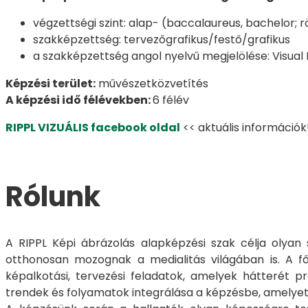
végzettségi szint: alap- (baccalaureus, bachelor; r
szakképzettség: tervezőgrafikus/festő/grafikus
a szakképzettség angol nyelvű megjelölése: Visual
Képzési terület:
művészetközvetítés
A képzési idő félévekben:
6 félév
RIPPL VIZUÁLIS facebook oldal
<< aktuális információk
Rólunk
A RIPPL Képi ábrázolás alapképzési szak célja olyan
otthonosan mozognak a medialitás világában is. A főké
képalkotási, tervezési feladatok, amelyek hátterét p
trendek és folyamatok integrálása a képzésbe, amelyet