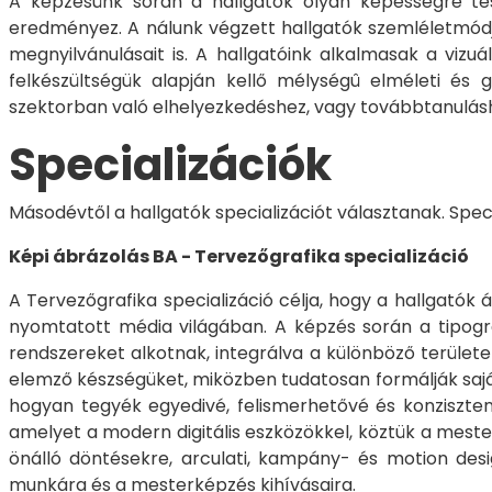
A képzésünk során a hallgatók olyan képességre tesz
eredményez. A nálunk végzett hallgatók szemléletmódja 
megnyilvánulásait is. A hallgatóink alkalmasak a vizu
felkészültségük alapján kellő mélységû elméleti és g
szektorban való elhelyezkedéshez, vagy továbbtanulás
Specializációk
Másodévtől a hallgatók specializációt választanak. Spec
Képi ábrázolás BA - Tervezőgrafika specializáció
A Tervezőgrafika specializáció célja, hogy a hallgatók
nyomtatott média világában. A képzés során a tipográf
rendszereket alkotnak, integrálva a különböző területe
elemző készségüket, miközben tudatosan formálják saját 
hogyan tegyék egyedivé, felismerhetővé és konziszten
amelyet a modern digitális eszközökkel, köztük a mester
önálló döntésekre, arculati, kampány- és motion desi
munkára és a mesterképzés kihívásaira.