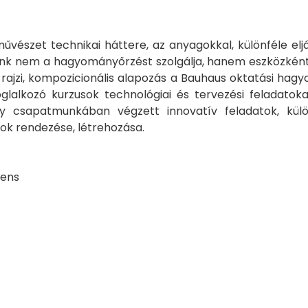
művészet technikai háttere, az anyagokkal, különféle elj
álunk nem a hagyományőrzést szolgálja, hanem eszközké
rajzi, kompozicionális alapozás a Bauhaus oktatási hagyo
foglalkozó kurzusok technológiai és tervezési feladato
y csapatmunkában végzett innovatív feladatok, külö
ások rendezése, létrehozása.
cens