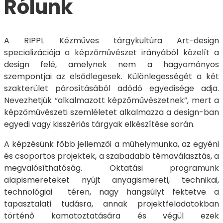
Rólunk
A RIPPL Kézműves tárgykultúra Art-design
specializációja a képzőművészet irányából közelít a
design felé, amelynek nem a hagyományos
szempontjai az elsődlegesek. Különlegességét a két
szakterület párosításából adódó egyedisége adja.
Nevezhetjük “alkalmazott képzőművészetnek”, mert a
képzőművészeti szemléletet alkalmazza a design-ban
egyedi vagy kisszériás tárgyak elkészítése során.
A képzésünk főbb jellemzői a műhelymunka, az egyéni
és csoportos projektek, a szabadabb témaválasztás, a
megvalósíthatóság. Oktatási programunk
alapismereteket nyújt anyagismereti, technikai,
technológiai téren, nagy hangsúlyt fektetve a
tapasztalati tudásra, annak projektfeladatokban
történő kamatoztatására és végül ezek