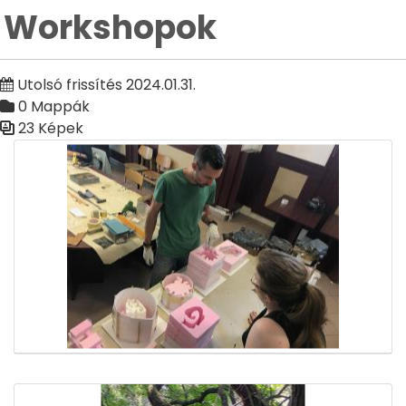
Workshopok
Utolsó frissítés 2024.01.31.
0 Mappák
23 Képek
Médiatár