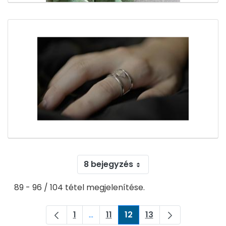
8 bejegyzés
89 - 96 / 104 tétel megjelenítése.
1
...
11
12
13
Oldal
Köztes oldalak Navigáljon a TAB bil
Oldal
Oldal
Oldal