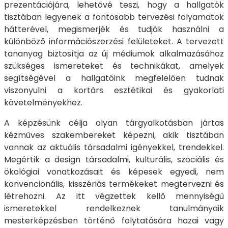
prezentációjára, lehetővé teszi, hogy a hallgatók
tisztában legyenek a fontosabb tervezési folyamatok
hátterével, megismerjék és tudják használni a
különböző információszerzési felületeket. A tervezett
tananyag biztosítja az új médiumok alkalmazásához
szükséges ismereteket és technikákat, amelyek
segítségével a hallgatóink megfelelően tudnak
viszonyulni a kortárs esztétikai és gyakorlati
követelményekhez.
A képzésünk célja olyan tárgyalkotásban jártas
kézműves szakembereket képezni, akik tisztában
vannak az aktuális társadalmi igényekkel, trendekkel.
Megértik a design társadalmi, kulturális, szociális és
ökológiai vonatkozásait és képesek egyedi, nem
konvencionális, kisszériás termékeket megtervezni és
létrehozni. Az itt végzettek kellő mennyiségű
ismeretekkel rendelkeznek tanulmányaik
mesterképzésben történő folytatására hazai vagy