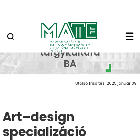
Ugrás a fő tartalomhoz
Nyitott nap
Art design galéria Wo
Kézműves
MAGYAR AGRÁR- ÉS
ÉLETTUDOMÁNYI EGYETEM
RIPPL-RÓNAI MŰVÉSZETI
tárgykultúra
INTÉZET
BA
Utolsó frissítés: 2025 január 09.
Art–design
specializáció