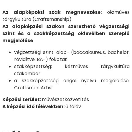
Az alapképzési szak megnevezése:
kézműves
tárgykultúra (Craftsmanship)
Az alapképzési szakon szerezhető végzettségi
szint és a szakképzettség oklevélben szereplő
megjelölése
végzettségi szint: alap- (baccalaureus, bachelor;
rövidítve: BA-) fokozat
szakképzettség: kézműves tárgykultúra
szakember
a szakképzettség angol nyelvű megjelölése:
Craftsman Artist
Képzési terület:
művészetközvetítés
A képzési idő félévekben:
6 félév