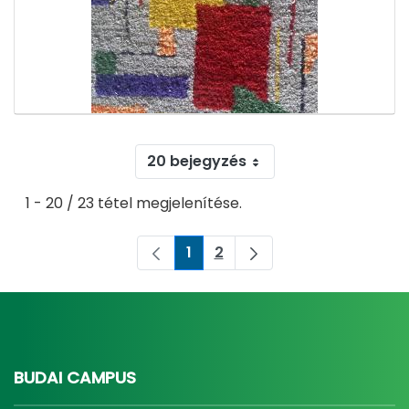
20 bejegyzés
1 - 20 / 23 tétel megjelenítése.
1
2
Oldal
Oldal
BUDAI CAMPUS