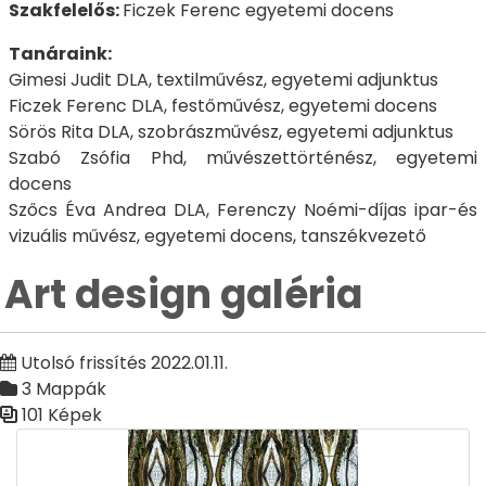
Szakfelelős:
Ficzek Ferenc egyetemi docens
Tanáraink:
Gimesi Judit DLA, textilművész, egyetemi adjunktus
Ficzek Ferenc DLA, festőművész, egyetemi docens
Sörös Rita DLA, szobrászművész, egyetemi adjunktus
Szabó Zsófia Phd, művészettörténész, egyetemi
docens
Szőcs Éva Andrea DLA, Ferenczy Noémi-díjas ipar-és
vizuális művész, egyetemi docens, tanszékvezető
Art design galéria
Utolsó frissítés 2022.01.11.
3 Mappák
101 Képek
Médiatár