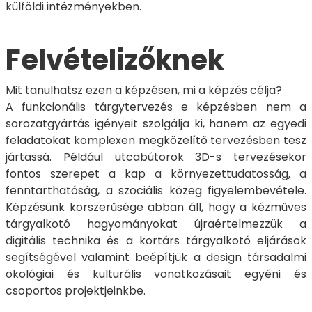
külföldi intézményekben.
Felvételizőknek
Mit tanulhatsz ezen a képzésen, mi a képzés célja?
A funkcionális tárgytervezés e képzésben nem a
sorozatgyártás igényeit szolgálja ki, hanem az egyedi
feladatokat komplexen megközelítő tervezésben tesz
jártassá. Például utcabútorok 3D-s tervezésekor
fontos szerepet a kap a környezettudatosság, a
fenntarthatóság, a szociális közeg figyelembevétele.
Képzésünk korszerűsége abban áll, hogy a kézműves
tárgyalkotó hagyományokat újraértelmezzük a
digitális technika és a kortárs tárgyalkotó eljárások
segítségével valamint beépítjük a design társadalmi
ökológiai és kulturális vonatkozásait egyéni és
csoportos projektjeinkbe.