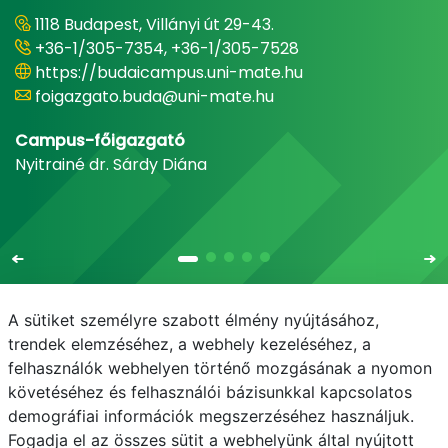
1118 Budapest, Villányi út 29-43.
+36-1/305-7354, +36-1/305-7528
https://budaicampus.uni-mate.hu
foigazgato.buda@uni-mate.hu
Campus-főigazgató
Nyitrainé dr. Sárdy Diána
A sütiket személyre szabott élmény nyújtásához,
trendek elemzéséhez, a webhely kezeléséhez, a
felhasználók webhelyen történő mozgásának a nyomon
E-mail
Telefonkönyv
NEPTUN
E-learning
követéséhez és felhasználói bázisunkkal kapcsolatos
demográfiai információk megszerzéséhez használjuk.
Bejelentkezés
Adatvédelem
Fogadja el az összes sütit a webhelyünk által nyújtott