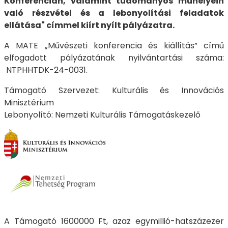
Konferencián, valamint tudományos műhelyein
való részvétel és a lebonyolítási feladatok
ellátása" címmel kiírt nyílt pályázatra.
A MATE „Művészeti konferencia és kiállítás” című
elfogadott pályázatának nyilvántartási száma:
NTPHHTDK-24-0031.
Támogató Szervezet: Kulturális és Innovációs
Minisztérium
Lebonyolító: Nemzeti Kulturális Támogatáskezelő
A Támogató 1600000 Ft, azaz egymillió-hatszázezer