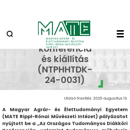
Ugrás a fő tartalomhoz
Nyitott nap
Kendőzetlenül - Kendő
Művészeti
MAGYAR AGRÁR- ÉS
ÉLETTUDOMÁNYI EGYETEM
RIPPL-RÓNAI MŰVÉSZETI
konferencia
INTÉZET
és kiállítás
(NTPHHTDK-
24-0031)
Utolsó frissítés: 2025 augusztus 13.
A Magyar Agrár- és Élettudományi Egyetem
(MATE Rippl-Rónai Művészeti Intézet) pályázatot
nyújtott be a „Az Országos Tudományos Diákköri