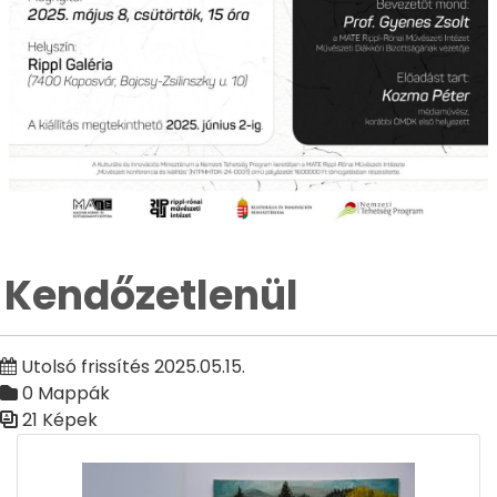
Kendőzetlenül
Utolsó frissítés 2025.05.15.
0 Mappák
21 Képek
Médiatár