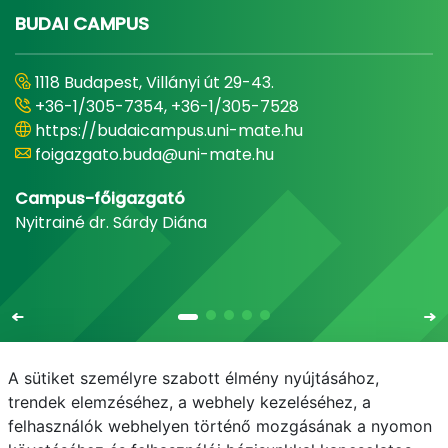
BUDAI CAMPUS
1118 Budapest, Villányi út 29-43.
+36-1/305-7354, +36-1/305-7528
https://budaicampus.uni-mate.hu
foigazgato.buda@uni-mate.hu
Campus-főigazgató
Nyitrainé dr. Sárdy Diána
A sütiket személyre szabott élmény nyújtásához,
trendek elemzéséhez, a webhely kezeléséhez, a
felhasználók webhelyen történő mozgásának a nyomon
E-mail
Telefonkönyv
NEPTUN
E-learning