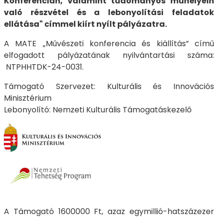
Konferencián, valamint tudományos műhelyein
való részvétel és a lebonyolítási feladatok
ellátása" címmel kiírt nyílt pályázatra.
A MATE „Művészeti konferencia és kiállítás” című
elfogadott pályázatának nyilvántartási száma:
NTPHHTDK-24-0031.
Támogató Szervezet: Kulturális és Innovációs
Minisztérium
Lebonyolító: Nemzeti Kulturális Támogatáskezelő
A Támogató 1600000 Ft, azaz egymillió-hatszázezer