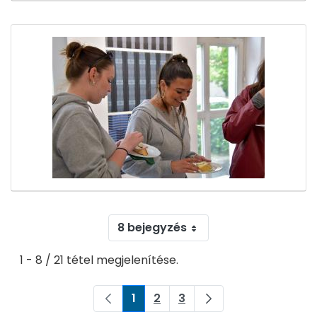
8 bejegyzés
1 - 8 / 21 tétel megjelenítése.
1
2
3
Oldal
Oldal
Oldal