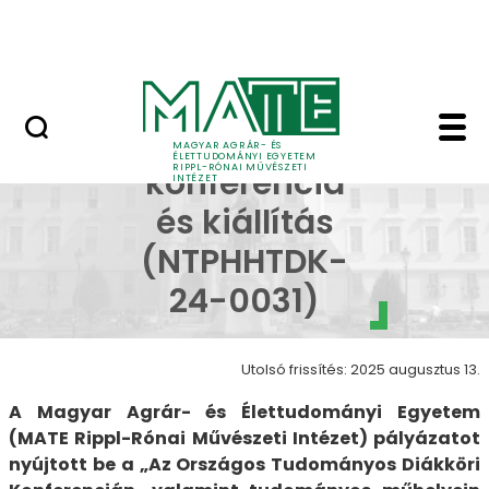
Ugrás a fő tartalomhoz
Nyitott nap
Kendőzetlenül - Kendő
Művészeti
MAGYAR AGRÁR- ÉS
ÉLETTUDOMÁNYI EGYETEM
RIPPL-RÓNAI MŰVÉSZETI
konferencia
INTÉZET
és kiállítás
(NTPHHTDK-
24-0031)
Utolsó frissítés: 2025 augusztus 13.
A Magyar Agrár- és Élettudományi Egyetem
(MATE Rippl-Rónai Művészeti Intézet) pályázatot
nyújtott be a „Az Országos Tudományos Diákköri