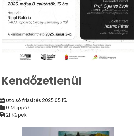
Kendőzetlenül
Utolsó frissítés 2025.05.15.
0 Mappák
21 Képek
Médiatár