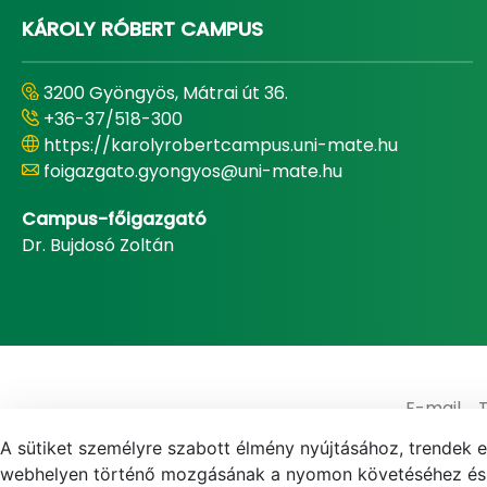
KÁROLY RÓBERT CAMPUS
3200 Gyöngyös, Mátrai út 36.
+36-37/518-300
https://karolyrobertcampus.uni-mate.hu
foigazgato.gyongyos@uni-mate.hu
Campus-főigazgató
Dr. Bujdosó Zoltán
E-mail
A sütiket személyre szabott élmény nyújtásához, trendek 
webhelyen történő mozgásának a nyomon követéséhez és f