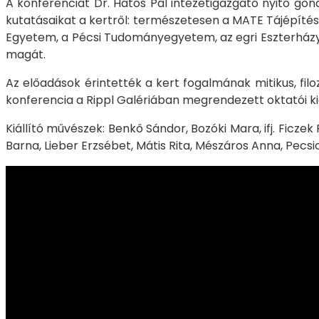
A konferenciát Dr. Hatos Pál intézetigazgató nyitó gon
kutatásaikat a kertről: természetesen a MATE Tájépítész
Egyetem, a Pécsi Tudományegyetem, az egri Eszterházy 
magát.
Az előadások érintették a kert fogalmának mitikus, filoz
konferencia a Rippl Galériában megrendezett oktatói kiál
Kiállító művészek: Benkő Sándor, Bozóki Mara, ifj. Ficz
Barna, Lieber Erzsébet, Mátis Rita, Mészáros Anna, Pecs