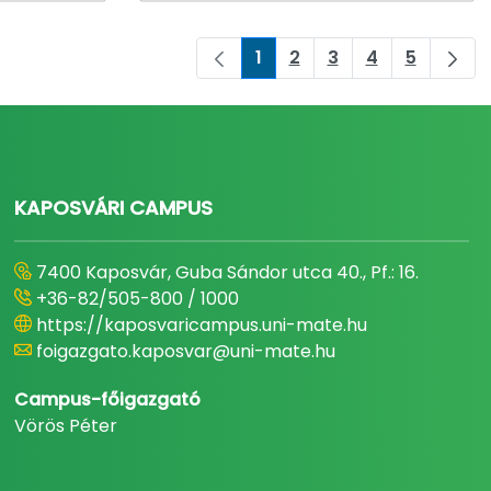
1
2
3
4
5
Oldal
Oldal
Oldal
Oldal
Oldal
KAPOSVÁRI CAMPUS
7400 Kaposvár, Guba Sándor utca 40., Pf.: 16.
+36-82/505-800 / 1000
https://kaposvaricampus.uni-mate.hu
foigazgato.kaposvar@uni-mate.hu
Campus-főigazgató
Vörös Péter