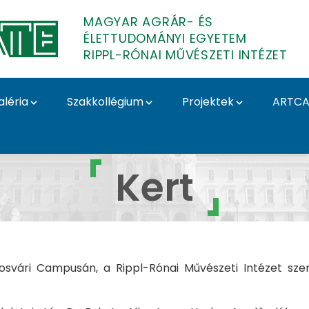
MAGYAR AGRÁR- ÉS
ÉLETTUDOMÁNYI EGYETEM
RIPPL-RÓNAI MŰVÉSZETI INTÉZET
aléria
Szakkollégium
Projektek
ARTCA
kiállítás - Kert - Ripp
Kert
vári Campusán, a Rippl-Rónai Művészeti Intézet szer