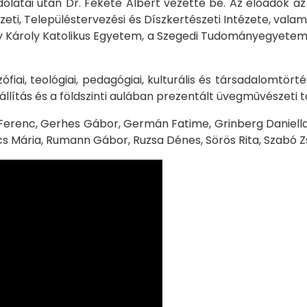
dolatai után Dr. Fekete Albert vezette be. Az előadók 
eti, Településtervezési és Díszkertészeti Intézete, vala
Károly Katolikus Egyetem, a Szegedi Tudományegyetem, il
ófiai, teológiai, pedagógiai, kulturális és társadalomtör
lítás és a földszinti aulában prezentált üvegművészeti tá
ek Ferenc, Gerhes Gábor, Germán Fatime, Grinberg Daniella,
ics Mária, Rumann Gábor, Ruzsa Dénes, Sörös Rita, Szabó Z