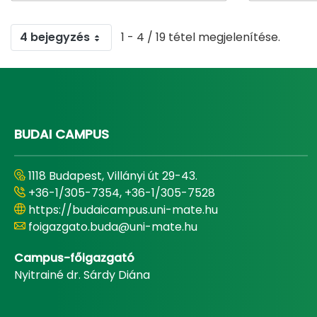
4 bejegyzés
1 - 4 / 19 tétel megjelenítése.
BUDAI CAMPUS
1118 Budapest, Villányi út 29-43.
+36-1/305-7354, +36-1/305-7528
https://budaicampus.uni-mate.hu
foigazgato.buda@uni-mate.hu
Campus-főigazgató
Nyitrainé dr. Sárdy Diána