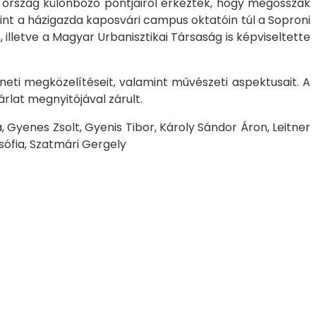
az ország különböző pontjairól érkeztek, hogy megosszák
mint a házigazda kaposvári campus oktatóin túl a Soproni
letve a Magyar Urbanisztikai Társaság is képviseltette
téneti megközelítéseit, valamint művészeti aspektusait. A
rlat megnyitójával zárult.
 Gyenes Zsolt, Gyenis Tibor, Károly Sándor Áron, Leitner
sófia, Szatmári Gergely