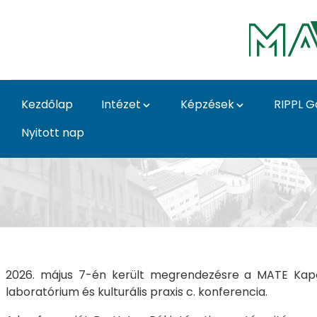
Ugrás a fő tartalomhoz
Kezdőlap
Intézet
Képzések
RIPPL G
Nyitott nap
Kert diskurzusok Kert 
2026. május 7-én került megrendezésre a MATE Kapos
laboratórium és kulturális praxis c. konferencia.