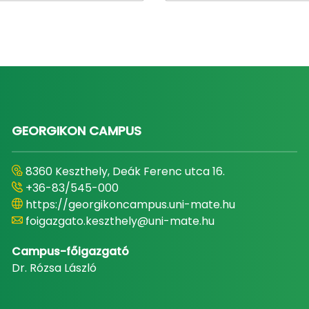
GEORGIKON CAMPUS
8360 Keszthely, Deák Ferenc utca 16.
+36-83/545-000
https://georgikoncampus.uni-mate.hu
foigazgato.keszthely@uni-mate.hu
Campus-főigazgató
Dr. Rózsa László