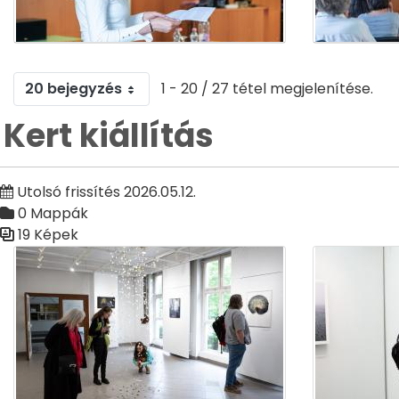
20 bejegyzés
1 - 20 / 27 tétel megjelenítése.
Kert kiállítás
Utolsó frissítés 2026.05.12.
0 Mappák
19 Képek
Médiatár