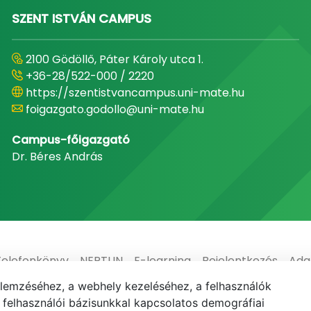
SZENT ISTVÁN CAMPUS
2100 Gödöllő, Páter Károly utca 1.
+36-28/522-000 / 2220
https://szentistvancampus.uni-mate.hu
foigazgato.godollo@uni-mate.hu
Campus-főigazgató
Dr. Béres András
Telefonkönyv
NEPTUN
E-learning
Bejelentkezés
Ada
elemzéséhez, a webhely kezeléséhez, a felhasználók
elhasználói bázisunkkal kapcsolatos demográfiai