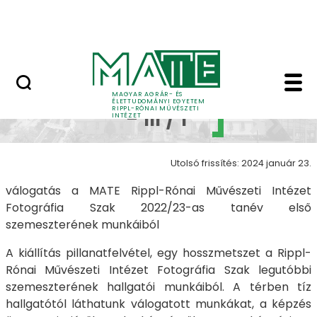
Ugrás a fő tartalomhoz
Nyitott nap
MMXXII - III I - MMXXII 
MMXXII
MAGYAR AGRÁR- ÉS
ÉLETTUDOMÁNYI EGYETEM
RIPPL-RÓNAI MŰVÉSZETI
- III / I
INTÉZET
Utolsó frissítés: 2024 január 23.
válogatás a MATE Rippl-Rónai Művészeti Intézet
Fotográfia Szak 2022/23-as tanév első
szemeszterének munkáiból
A kiállítás pillanatfelvétel, egy hosszmetszet a Rippl-
Rónai Művészeti Intézet Fotográfia Szak legutóbbi
szemeszterének hallgatói munkáiból. A térben tíz
hallgatótól láthatunk válogatott munkákat, a képzés