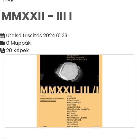
MMXXII - III I
Utolsó frissítés 2024.01.23.
0 Mappák
20 Képek
Médiatár