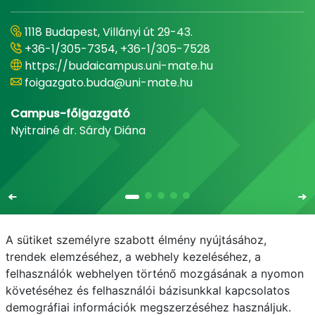
1118 Budapest, Villányi út 29-43.
+36-1/305-7354, +36-1/305-7528
https://budaicampus.uni-mate.hu
foigazgato.buda@uni-mate.hu
Campus-főigazgató
Nyitrainé dr. Sárdy Diána
A sütiket személyre szabott élmény nyújtásához,
trendek elemzéséhez, a webhely kezeléséhez, a
felhasználók webhelyen történő mozgásának a nyomon
E-mail
Telefonkönyv
NEPTUN
E-learning
követéséhez és felhasználói bázisunkkal kapcsolatos
demográfiai információk megszerzéséhez használjuk.
Bejelentkezés
Adatvédelem