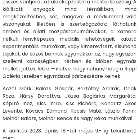
összes szintjéről, az alapképzéstől a mesterképzésig. A
kiállított anyagok mind témáikban, mind
megközelítésben, sőt, magával a médiummal való
viszonyukat illetően is szerteágazóak: láthatunk
emberi és állati mozgástanulmányokat, a kamera
nélküli fényképezés mediális lehetőségeit kutató
experimentális munkákat, vagy kimerevített, elsuhanó
tájakat: de közös bennük ugyanakkor az, hogy egyazon
szellemi közösségben; térben és időben egymás
mellett jöttek létre — illetve, hogy néhány hétig a Rippl
Galéria tereiben egymással párbeszédre kelnek.
Aczél Márk, Balázs Gáspár, Bertóthy András, Deák
Róza, Hársy Dorottya, Józsa Boglárka Margaréta,
Képíró Inez, Kiss Imre, Kiss Richárd, Kondritz Ákos
Levente, Kovács Edmond, Kocsis Máté, László Fanni,
Molnár Balázs, Molnár Bence és Nagy Réka munkáival
A kiállítás 2023. április 18.-tól május 9.- ig tekinthető
meg.