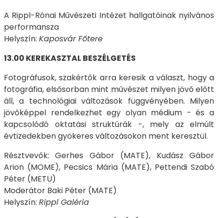
A Rippl-Rónai Művészeti Intézet hallgatóinak nyilvános
performansza
Helyszín:
Kaposvár Főtere
13.00 KEREKASZTAL BESZÉLGETÉS
Fotográfusok, szakértők arra keresik a választ, hogy a
fotográfia, elsősorban mint művészet milyen jövő előtt
áll, a technológiai változások függvényében. Milyen
jövőképpel rendelkezhet egy olyan médium - és a
kapcsolódó oktatási struktúrák -, mely az elmúlt
évtizedekben gyökeres változásokon ment keresztül.
Résztvevők: Gerhes Gábor (MATE), Kudász Gábor
Arion (MOME), Pecsics Mária (MATE), Pettendi Szabó
Péter (METU)
Moderátor Baki Péter (MATE)
Helyszín:
Rippl Galéria