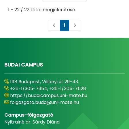
1 - 22 / 22 tétel megjelenítése.
1
Oldal
BUDAI CAMPUS
1118 Budapest, Villányi út 29-43.
+36-1/305-7354, +36-1/305-7528
https://budaicampus.uni-mate.hu
foigazgato.buda@uni-mate.hu
Campus-főigazgató
Nyitrainé dr. Sárdy Diána