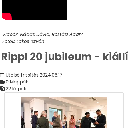
Videók: Nádas Dávid, Rostási Ádám
Fotók: Lakos István
Rippl 20 jubileum - kiál
Utolsó frissítés 2024.06.17.
0 Mappák
22 Képek
Médiatár