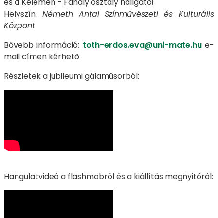
és a Kelemen - Fándly osztály hallgatói
Helyszín:
Németh Antal Színművészeti és Kulturális
Központ
Bővebb információ:
toth-erdos.eva@uni-mate.hu
e-
mail címen kérhető
Részletek a jubileumi gálaműsorból:
Hangulatvideó a flashmobról és a kiállítás megnyitóról: