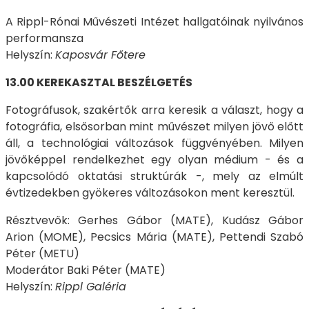
A Rippl-Rónai Művészeti Intézet hallgatóinak nyilvános
performansza
Helyszín:
Kaposvár Főtere
13.00 KEREKASZTAL BESZÉLGETÉS
Fotográfusok, szakértők arra keresik a választ, hogy a
fotográfia, elsősorban mint művészet milyen jövő előtt
áll, a technológiai változások függvényében. Milyen
jövőképpel rendelkezhet egy olyan médium - és a
kapcsolódó oktatási struktúrák -, mely az elmúlt
évtizedekben gyökeres változásokon ment keresztül.
Résztvevők: Gerhes Gábor (MATE), Kudász Gábor
Arion (MOME), Pecsics Mária (MATE), Pettendi Szabó
Péter (METU)
Moderátor Baki Péter (MATE)
Helyszín:
Rippl Galéria