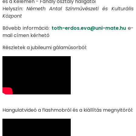
és a Kelemen - Fándly osztály hallgatói
Helyszín:
Németh Antal Színművészeti és Kulturális
Központ
Bővebb információ:
toth-erdos.eva@uni-mate.hu
e-
mail címen kérhető
Részletek a jubileumi gálaműsorból:
Hangulatvideó a flashmobról és a kiállítás megnyitóról: