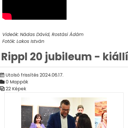
Videók: Nádas Dávid, Rostási Ádám
Fotók: Lakos István
Rippl 20 jubileum - kiál
Utolsó frissítés 2024.06.17.
0 Mappák
22 Képek
Médiatár