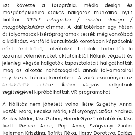
Ezt követte a fotográfia, média design és
mozgóképkultúra szakos hallgatók munkáiból nyílt
kiállítás
RIPPL* fotográfia / média design /
mozgóképkultúra
címmel. A kiállítótérben egy héten
át folyamatos kísérőprogramok tették még vonzóbbá
a kiállítást. Portfólió konzultáció keretében képzéseink
iránt érdeklődő, felvételiző fiatalok kérhették ki
szakmai véleményüket oktatóinktól. Nálunk végzett és
jelenleg végzős hallgatók tapasztalatait hallgathatták
meg az alkotás nehézségeiről, annak folyamatairól
egy közös tréning keretében. A záró eseményen az
érdeklődők Juhász Ádám végzős hallgatónk
segítségével kipróbálhattak VR programokat.
A kiállítás nem jöhetett volna létre: Szigethy Anna,
Bozóki Mara, Pecsics Mária, Pál Gyöngyi, Szőcs Andrea,
Szalay Miklós, Kiss Gábor, Herédi Győző oktatók és Kiss
Ivett, Révész Anna, Pap Anna, Szőgyényi Zsófia,
Kelemen Krisztina, Rofrits Réka, Hársy Dorottya, Balázs