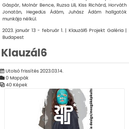
Gáspár, Molnár Bence, Ruzsa Lili, Kiss Richárd, Horváth
Jonatán, Hegedüs Ádám, Juhász Ádám hallgatók
munkája nélkül.
2023. január 13 - február 1. | Klauzál6 Projekt Galéria |
Budapest
Klauzál6
Utolsó frissítés 2023.03.14.
0 Mappák
40 Képek
Médiatár