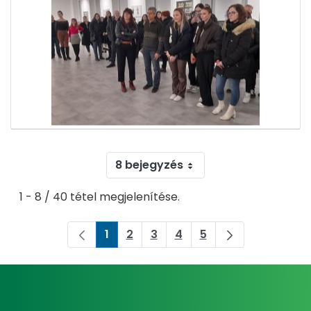
8 bejegyzés
1 - 8 / 40 tétel megjelenítése.
1
2
3
4
5
Oldal
Oldal
Oldal
Oldal
Oldal