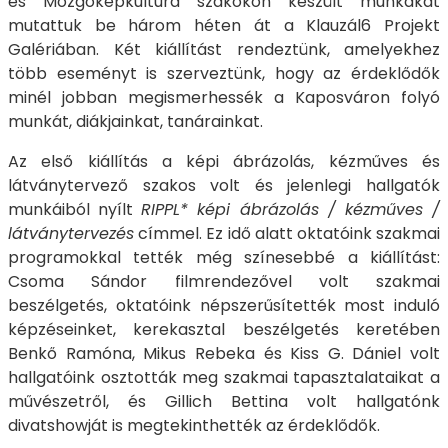
és Mozgóképkultúra szakokon készült munkákat
mutattuk be három héten át a Klauzál6 Projekt
Galériában. Két kiállítást rendeztünk, amelyekhez
több eseményt is szerveztünk, hogy az érdeklődők
minél jobban megismerhessék a Kaposváron folyó
munkát, diákjainkat, tanárainkat.
Az első kiállítás a képi ábrázolás, kézműves és
látványtervező szakos volt és jelenlegi hallgatók
munkáiból nyílt
RIPPL* képi ábrázolás / kézműves /
látványtervezés
címmel. Ez idő alatt oktatóink szakmai
programokkal tették még színesebbé a kiállítást:
Csoma Sándor filmrendezővel volt szakmai
beszélgetés, oktatóink népszerűsítették most induló
képzéseinket, kerekasztal beszélgetés keretében
Benkő Ramóna, Mikus Rebeka és Kiss G. Dániel volt
hallgatóink osztották meg szakmai tapasztalataikat a
művészetről, és Gillich Bettina volt hallgatónk
divatshowját is megtekinthették az érdeklődők.