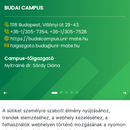
BUDAI CAMPUS
1118 Budapest, Villányi út 29-43.
+36-1/305-7354, +36-1/305-7528
https://budaicampus.uni-mate.hu
foigazgato.buda@uni-mate.hu
Campus-főigazgató
Nyitrainé dr. Sárdy Diána
A sütiket személyre szabott élmény nyújtásához,
trendek elemzéséhez, a webhely kezeléséhez, a
felhasználók webhelyen történő mozgásának a nyomon
E-mail
Telefonkönyv
NEPTUN
E-learning