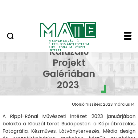
Ugrás a fő tartalomhoz
Nyitott nap
Klauzál6 - RIPPL* Kalu
RIPPL* a
MAGYAR AGRÁR- ÉS
ÉLETTUDOMÁNYI EGYETEM
RIPPL-RÓNAI MŰVÉSZETI
Kaluzál6
INTÉZET
Projekt
Galériában
2023
Utolsó frissítés: 2023 március 14.
A Rippl-Rónai Művészeti intézet 2023 januárjában
belakta a Klauzál teret Budapesten: a Képi ábrázolás,
Fotográfia, Kézműves, Látványtervezés, Média design