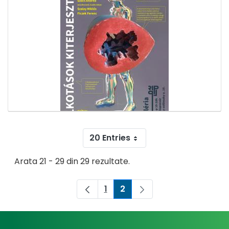
20 Entries
Arata 21 - 29 din 29 rezultate.
1
2
Pagina
Pagina