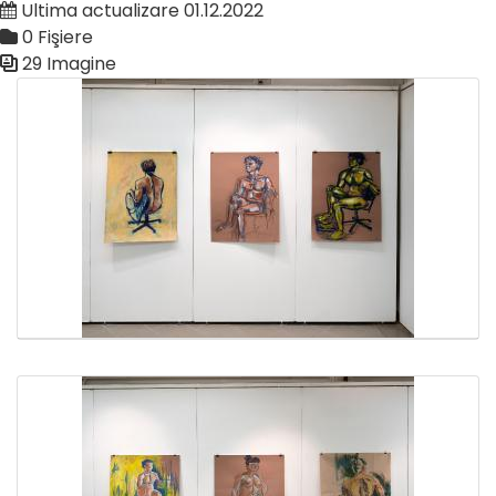
Ultima actualizare 01.12.2022
0 Fişiere
29 Imagine
Galerie media