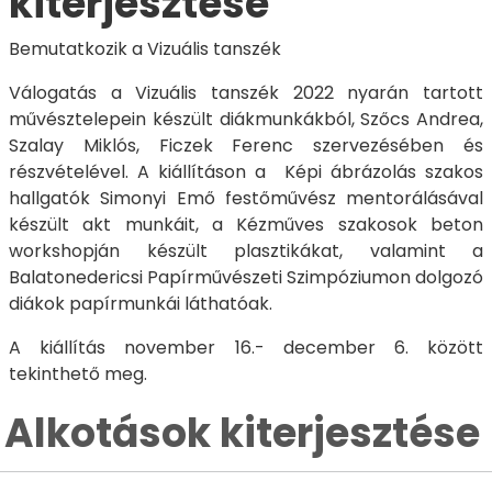
kiterjesztése
Bemutatkozik a Vizuális tanszék
Válogatás a Vizuális tanszék 2022 nyarán tartott
művésztelepein készült diákmunkákból, Szőcs Andrea,
Szalay Miklós, Ficzek Ferenc szervezésében és
részvételével. A kiállításon a Képi ábrázolás szakos
hallgatók Simonyi Emő festőművész mentorálásával
készült akt munkáit, a Kézműves szakosok beton
workshopján készült plasztikákat, valamint a
Balatonedericsi Papírművészeti Szimpóziumon dolgozó
diákok papírmunkái láthatóak.
A kiállítás november 16.- december 6. között
tekinthető meg.
Alkotások kiterjesztése