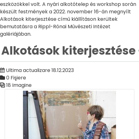
eszközökkel volt. A nyári alkotótelep és workshop során
készült festmények a 2022. november 16-án megnyílt
Alkotások kiterjesztése című kiállításon kerültek
bemutatásra a Rippl-Rónai Művészeti Intézet
galériájában.
Alkotások kiterjesztése 
Ultima actualizare 18.12.2023
0 Fişiere
18 Imagine
Galerie media