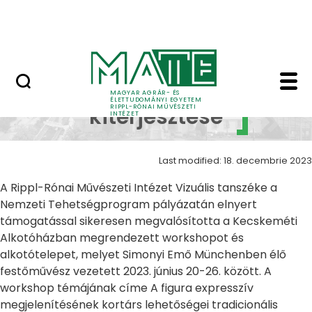
Skip to Main Content
Nyitott nap
Alkotások kiterjesztés
Alkotások
MAGYAR AGRÁR- ÉS
ÉLETTUDOMÁNYI EGYETEM
RIPPL-RÓNAI MŰVÉSZETI
kiterjesztése
INTÉZET
Last modified: 18. decembrie 2023
A Rippl-Rónai Művészeti Intézet Vizuális tanszéke a
Nemzeti Tehetségprogram pályázatán elnyert
támogatással sikeresen megvalósította a Kecskeméti
Alkotóházban megrendezett workshopot és
alkotótelepet, melyet Simonyi Emő Münchenben élő
festőművész vezetett 2023. június 20-26. között. A
workshop témájának címe A figura expresszív
megjelenítésének kortárs lehetőségei tradicionális