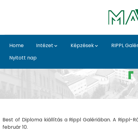
Skip to Main Content
Home
Intézet
Képzések
RIPPL Galér
Nyitott nap
Best of diploma - Best
Best of Diploma kiállítás a Rippl Galériában. A Rippl
február 10.