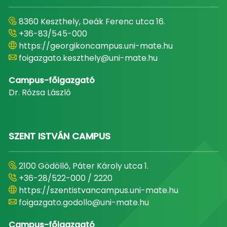
8360 Keszthely, Deák Ferenc utca 16.
+36-83/545-000
https://georgikoncampus.uni-mate.hu
foigazgato.keszthely@uni-mate.hu
Campus-főigazgató
Dr. Rózsa László
SZENT ISTVÁN CAMPUS
2100 Gödöllő, Páter Károly utca 1.
+36-28/522-000 / 2220
https://szentistvancampus.uni-mate.hu
foigazgato.godollo@uni-mate.hu
Campus-főigazgató