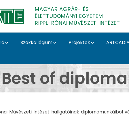
MAGYAR AGRÁR- ÉS
ÉLETTUDOMÁNYI EGYETEM
RIPPL-RÓNAI MŰVÉSZETI INTÉZET
ia
Szakkollégium
Projektek
ARTCADI
 of diploma - Rippl-Ró
Best of diploma
-Rónai Művészeti Intézet hallgatóinak diplomamunkáibó