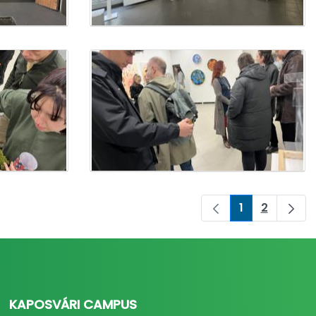
1
2
Pagina
Pagina
KAPOSVÁRI CAMPUS