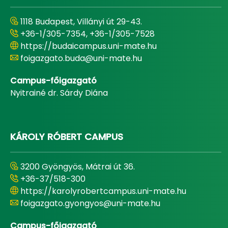
1118 Budapest, Villányi út 29-43.
+36-1/305-7354, +36-1/305-7528
https://budaicampus.uni-mate.hu
foigazgato.buda@uni-mate.hu
Campus-főigazgató
Nyitrainé dr. Sárdy Diána
KÁROLY RÓBERT CAMPUS
3200 Gyöngyös, Mátrai út 36.
+36-37/518-300
https://karolyrobertcampus.uni-mate.hu
foigazgato.gyongyos@uni-mate.hu
Campus-főigazgató