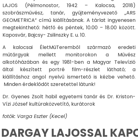
LAJOS (Pélmonostor, 1942 – Kalocsa, 2018)
szobrászművész, tanár, gyűjteményvezető „ARS
GEOMETRICA” című kiállításának. A tárlat ingyenesen
megtekinthető: hétfő és péntek, 10.00 – 18.00 között.
Kaposvár, Bajcsy- Zsilinszky E. u. 10.
A kalocsai ÉletMűTeremből származó eredeti
műtárgyak mellett monitorokon a Művész
alkotóházában és egy 1981-ben a Magyar Televízió
által készített portré film-részlet látható; a
kiállításhoz angol nyelvű ismertető is kézbe vehető.
Minden érdeklődőt szeretettel látunk!
Dr. Gyenes Zsolt habil egyetemi tanár és Dr. Kriston-
Vízi József kultúraközvetítő, kurátorok
fotók: Varga Eszter (Kecel)
DARGAY LAJOSSAL KAP