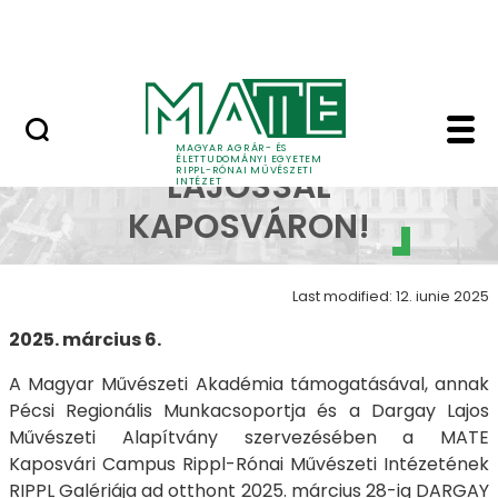
Skip to Main Content
Nyitott nap
DARGAY LAJOSSAL KAP
DARGAY
MAGYAR AGRÁR- ÉS
ÉLETTUDOMÁNYI EGYETEM
RIPPL-RÓNAI MŰVÉSZETI
LAJOSSAL
INTÉZET
KAPOSVÁRON!
Last modified: 12. iunie 2025
2025. március 6.
A Magyar Művészeti Akadémia támogatásával, annak
Pécsi Regionális Munkacsoportja és a Dargay Lajos
Művészeti Alapítvány szervezésében a MATE
Kaposvári Campus Rippl-Rónai Művészeti Intézetének
RIPPL Galériája ad otthont 2025. március 28-ig DARGAY