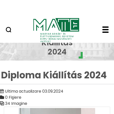
Skip to Main Content
Nyitott nap
Diploma Kiállítás 2024
Diploma
MAGYAR AGRÁR- ÉS
ÉLETTUDOMÁNYI EGYETEM
RIPPL-RÓNAI MŰVÉSZETI
Kiállítás
INTÉZET
2024
Diploma Kiállítás 2024
Ultima actualizare 03.09.2024
0 Fişiere
34 Imagine
Galerie media