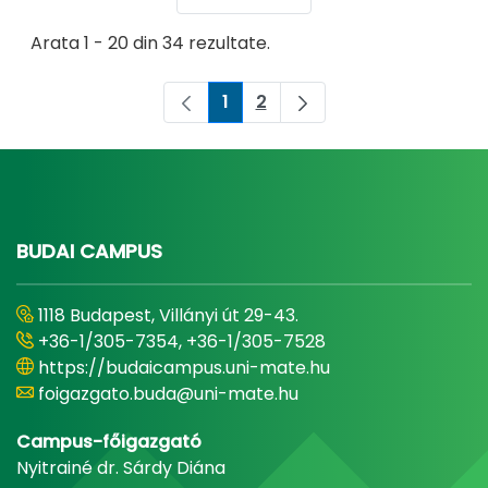
Arata 1 - 20 din 34 rezultate.
1
2
Pagina
Pagina
BUDAI CAMPUS
1118 Budapest, Villányi út 29-43.
+36-1/305-7354, +36-1/305-7528
https://budaicampus.uni-mate.hu
foigazgato.buda@uni-mate.hu
Campus-főigazgató
Nyitrainé dr. Sárdy Diána