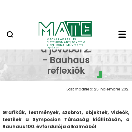
Skip to Main Content
Nyitott nap
Inspirációk a jövőből 
Inspirációk
MAGYAR AGRÁR- ÉS
ÉLETTUDOMÁNYI EGYETEM
RIPPL-RÓNAI MŰVÉSZETI
a jövőből 2.
INTÉZET
- Bauhaus
reflexiók
Last modified: 25. noiembrie 2021
Grafikák, festmények, szobrot, objektek, videók,
textilek a Symposion Társaság kiállításán, a
Bauhaus 100. évfordulója alkalmából