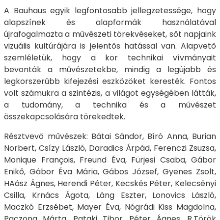
A Bauhaus egyik legfontosabb jellegzetessége, hogy
alapszínek és alapformák használatával
újrafogalmazta a művészeti törekvéseket, sőt napjaink
vizuális kultúrájára is jelentős hatással van. Alapvető
szemléletük, hogy a kor technikai vívmányait
bevonták a művészetekbe, mindig a legújabb és
legkorszerűbb kifejezési eszközöket keresték. Fontos
volt számukra a szintézis, a világot egységében látták,
a tudomány, a technika és a művészet
összekapcsolására törekedtek.
Résztvevő művészek: Bátai Sándor, Bíró Anna, Burian
Norbert, Csízy László, Daradics Árpád, Ferenczi Zsuzsa,
Monique François, Freund Éva, Fürjesi Csaba, Gábor
Enikő, Gábor Éva Mária, Gábos József, Gyenes Zsolt,
HAász Ágnes, Herendi Péter, Kecskés Péter, Kelecsényi
Csilla, Krnács Ágota, Láng Eszter, Lonovics László,
Maczkó Erzsébet, Mayer Éva, Nógrádi Kiss Magdolna,
Paczona Márta, Pataki Tibor, Péter Ágnes, R.Török