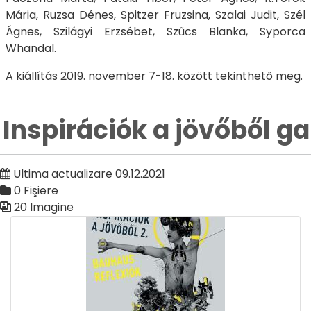
Mária, Ruzsa Dénes, Spitzer Fruzsina, Szalai Judit, Szél
Ágnes, Szilágyi Erzsébet, Szűcs Blanka, Syporca
Whandal.
A kiállítás 2019. november 7-18. között tekinthető meg.
Inspirációk a jövőből ga
Ultima actualizare 09.12.2021
0 Fişiere
20 Imagine
Galerie media