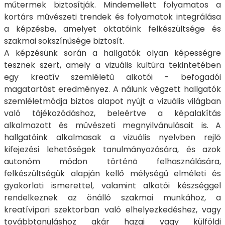
műtermek biztosítják. Mindemellett folyamatos a
kortárs művészeti trendek és folyamatok integrálása
a képzésbe, amelyet oktatóink felkészültsége és
szakmai sokszínűsége biztosít.
A képzésünk során a hallgatók olyan képességre
tesznek szert, amely a vizuális kultúra tekintetében
egy kreatív szemléletû alkotói - befogadói
magatartást eredményez. A nálunk végzett hallgatók
szemléletmódja biztos alapot nyújt a vizuális világban
való tájékozódáshoz, beleértve a képalakítás
alkalmazott és mûvészeti megnyilvánulásait is. A
hallgatóink alkalmasak a vizuális nyelvben rejlõ
kifejezési lehetőségek tanulmányozására, és azok
autonóm módon történõ felhasználására,
felkészültségük alapján kellő mélységû elméleti és
gyakorlati ismerettel, valamint alkotói készséggel
rendelkeznek az önálló szakmai munkához, a
kreatívipari szektorban való elhelyezkedéshez, vagy
továbbtanuláshoz akár hazai vagy külföldi