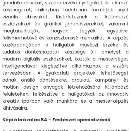
gondolkodásukat, vizuális érzékenységüket és elemző
készségüket, miközben tudatosan formálják saját
vizuális stílusukat. Kísérleteznek a különböző
eszközökkel és grafikai jelrendszerekkel, valamint
megtanulhatják, hogyan tegyék egyedivé,
felismerhetővé és konzisztenssé munkáikat. A képzés
középpontjában a hallgatók művészi érzéke és
tudatos döntéshozatali készsége áll, amelyet a
modern digitális eszközökkel, köztük a mesterséges
intelligenciával kiegészítve alkalmaznak a vizuális
tervezésben. A gyakorlati projektek lehetőséget
adnak önálló döntésekre, arculati, kampány- és
motion design anyagok létrehozására különböző
felületeken, felkészítve a hallgatókat az innovatív
kreatív iparban való munkára és a mesterképzés
kihívásaira.
Képi ábrázolás BA – Festészet specializáció