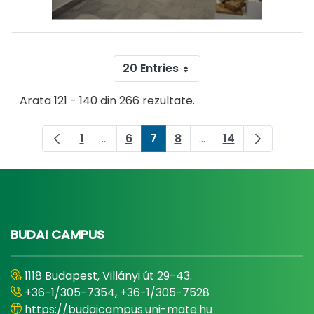
20 Entries
Arata 121 - 140 din 266 rezultate.
1
...
6
7
8
...
14
Pagina
Pagini intermediare Use TAB to naviga
Pagina
Pagina
Pagina
Pagini intermediare 
Pagina
BUDAI CAMPUS
1118 Budapest, Villányi út 29-43.
+36-1/305-7354, +36-1/305-7528
https://budaicampus.uni-mate.hu