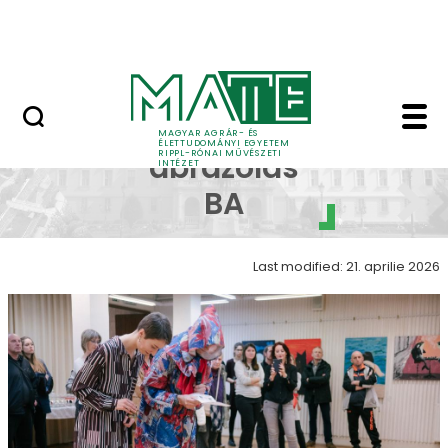
Skip to Main Content
Nyitott nap
Képi ábrázolás galéria
Képi
MAGYAR AGRÁR- ÉS
ÉLETTUDOMÁNYI EGYETEM
RIPPL-RÓNAI MŰVÉSZETI
ábrázolás
INTÉZET
BA
Last modified: 21. aprilie 2026