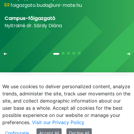
foigazgato.buda@uni-mate.hu
Campus-főigazgató
Nyitrainé dr. Sárdy Diána
We use cookies to deliver personalized content, analyze
E-mail
Telefonkönyv
NEPTUN
E-learning
trends, administer the site, track user movements on the
site, and collect demographic information about our
Bejelentkezés
Adatvédelem
user base as a whole. Accept all cookies for the best
possible experience on our website or manage your
preferences.
Visit our Privacy Policy
Configurație
Accept All
Decline All