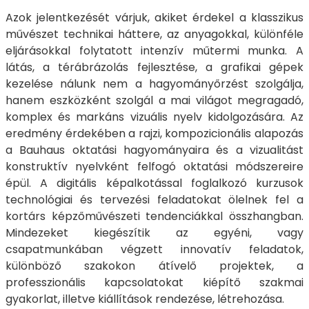
Azok jelentkezését várjuk, akiket érdekel a klasszikus
művészet technikai háttere, az anyagokkal, különféle
eljárásokkal folytatott intenzív műtermi munka. A
látás, a térábrázolás fejlesztése, a grafikai gépek
kezelése nálunk nem a hagyományőrzést szolgálja,
hanem eszközként szolgál a mai világot megragadó,
komplex és markáns vizuális nyelv kidolgozására. Az
eredmény érdekében a rajzi, kompozicionális alapozás
a Bauhaus oktatási hagyományaira és a vizualitást
konstruktív nyelvként felfogó oktatási módszereire
épül. A digitális képalkotással foglalkozó kurzusok
technológiai és tervezési feladatokat ölelnek fel a
kortárs képzőművészeti tendenciákkal összhangban.
Mindezeket kiegészítik az egyéni, vagy
csapatmunkában végzett innovatív feladatok,
különböző szakokon átívelő projektek, a
professzionális kapcsolatokat kiépítő szakmai
gyakorlat, illetve kiállítások rendezése, létrehozása.