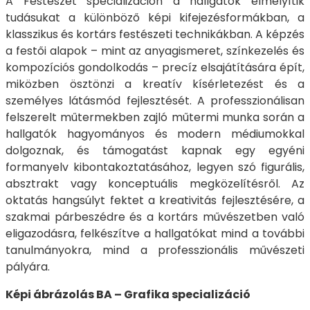
A Festészet specializáción a hallgatók elmélyítik
tudásukat a különböző képi kifejezésformákban, a
klasszikus és kortárs festészeti technikákban. A képzés
a festői alapok – mint az anyagismeret, színkezelés és
kompozíciós gondolkodás – precíz elsajátítására épít,
miközben ösztönzi a kreatív kísérletezést és a
személyes látásmód fejlesztését. A professzionálisan
felszerelt műtermekben zajló műtermi munka során a
hallgatók hagyományos és modern médiumokkal
dolgoznak, és támogatást kapnak egy egyéni
formanyelv kibontakoztatásához, legyen szó figurális,
absztrakt vagy konceptuális megközelítésről. Az
oktatás hangsúlyt fektet a kreativitás fejlesztésére, a
szakmai párbeszédre és a kortárs művészetben való
eligazodásra, felkészítve a hallgatókat mind a további
tanulmányokra, mind a professzionális művészeti
pályára.
Képi ábrázolás BA – Grafika specializáció