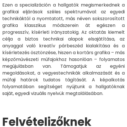
Ezen a specializáción a hallgatók megismerkednek a
grafikai eljárások széles spektrumával: az egyedi
technikáktól a nyomtatott, más néven sokszorosított
grafika klasszikus módszerein át egészen a
progresszív, kísérleti irányzatokig. Az oktatás kiemelt
célja a biztos technikai alapok elsajátítása, az
anyaggal való kreatív párbeszéd kialakítása és a
kísérletezés ösztönzése, hiszen a kortárs grafika – más
képzőművészeti műfajokhoz hasonlóan – folyamatos
megújulásban van. Támogatjuk az egyéni
megoldásokat, a vegyestechnikák alkalmazását és a
műfaji határok tudatos tágítását. A képalkotás
folyamatában segítséget nyújtunk a hallgatóknak
saját, egyedi vizuális nyelvük megtalálásában.
Felvételizőknek