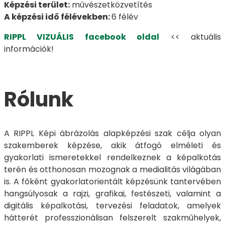
Képzési terület:
művészetközvetítés
A képzési idő félévekben:
6 félév
RIPPL VIZUÁLIS facebook oldal
<< aktuális
információk!
Rólunk
A RIPPL Képi ábrázolás alapképzési szak célja olyan
szakemberek képzése, akik átfogó elméleti és
gyakorlati ismeretekkel rendelkeznek a képalkotás
terén és otthonosan mozognak a medialitás világában
is. A főként gyakorlatorientált képzésünk tantervében
hangsúlyosak a rajzi, grafikai, festészeti, valamint a
digitális képalkotási, tervezési feladatok, amelyek
hátterét professzionálisan felszerelt szakműhelyek,