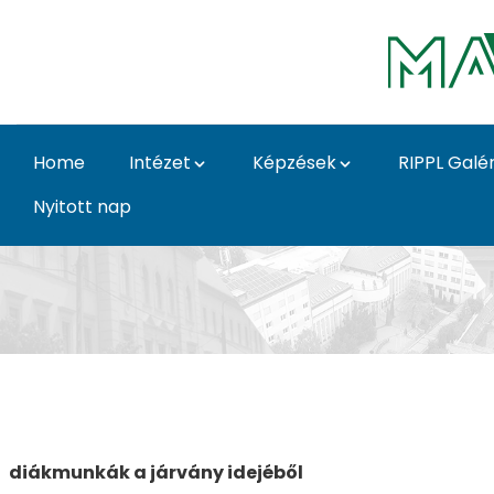
Skip to Main Content
Home
Intézet
Képzések
RIPPL Galér
Nyitott nap
Karantén galéria - Ka
diákmunkák a járvány idejéből