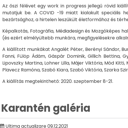
Az őszi félévet egy work in progress jellegű rövid kiá
mutatjuk be. A COVID -19 miatt kialakult speciális h
bezártsághoz, a hirtelen leszűkült életformához és térh
Képalkotás, Fotográfia, Médiadesign és Mozgóképes hallg
(és ezért elmélyültebb munkára, megfigyelésekre alkal
A kiállított munkákat Angalét Péter, Berényi Sándor, Bun
Fanni, Fülöp Ádám, Gáspár Dominik, Gillich Bettina, G
Lipovszky Martina, Lohner Lilla, Májer Viktória, Mód Kitt
Plavecz Ramóna, Szabó Kiara, Szabó Viktória, Szarka Szir
A kiállítás megtekinthető: 2020. szeptember 8-21.
Karantén galéria
Ultima actualizare 09.12.2021