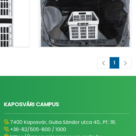
1
Pagina
KAPOSVÁRI CAMPUS
7400 Kaposvár, Guba Sándor utca 40., Pf.: 16.
+36-82/505-800 / 1000