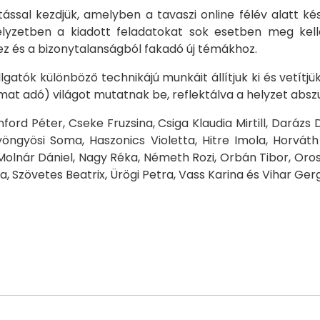
llítással kezdjük, amelyben a tavaszi online félév alat
elyzetben a kiadott feladatokat sok esetben meg kelle
ez és a bizonytalanságból fakadó új témákhoz.
atók különböző technikájú munkáit állítjuk ki és vetítjü
mat adó) világot mutatnak be, reflektálva a helyzet abs
ford Péter, Cseke Fruzsina, Csiga Klaudia Mirtill, Darázs
yöngyösi Soma, Haszonics Violetta, Hitre Imola, Horváth
i, Molnár Dániel, Nagy Réka, Németh Rozi, Orbán Tibor, Oro
a, Szövetes Beatrix, Ürögi Petra, Vass Karina és Vihar Ger