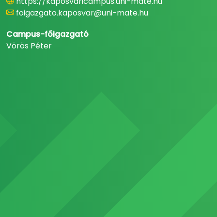
https://kaposvaricampus.uni-mate.hu
foigazgato.kaposvar@uni-mate.hu
Campus-főigazgató
Vörös Péter