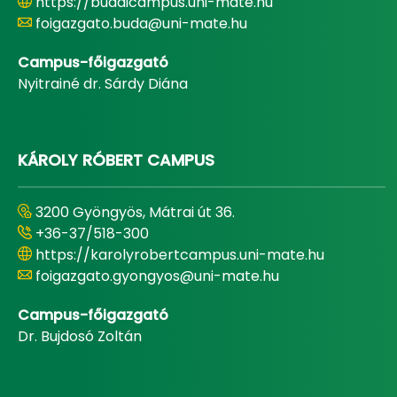
https://budaicampus.uni-mate.hu
foigazgato.buda@uni-mate.hu
Campus-főigazgató
Nyitrainé dr. Sárdy Diána
KÁROLY RÓBERT CAMPUS
3200 Gyöngyös, Mátrai út 36.
+36-37/518-300
https://karolyrobertcampus.uni-mate.hu
foigazgato.gyongyos@uni-mate.hu
Campus-főigazgató
Dr. Bujdosó Zoltán