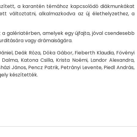
t készített, a karantén témához kapcsolódó diákmunkákat
tt változtatni, alkalmazkodva az új élethelyzethez, a
k a galériatérben, amelyek egy újfajta, jóval csendesebb
zurditására vagy drámaiságára.
 Dániel, Deák Róza, Dóka Gábor, Fieberth Klaudia, Fövényi
 Dalma, Katona Csilla, Krista Noémi, Landor Alexandra,
sházi János, Pencz Patrik, Petrányi Levente, Piedl András,
gely készítették.