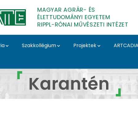
MAGYAR AGRÁR- ÉS
ÉLETTUDOMÁNYI EGYETEM
RIPPL-RÓNAI MŰVÉSZETI INTÉZET
ia
Szakkollégium
Projektek
ARTCADI
rantén - Rippl-Rónai M
Karantén