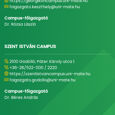
https://georgikoncampus.uni-mate.hu
foigazgato.keszthely@uni-mate.hu
Campus-főigazgató
Dr. Rózsa László
SZENT ISTVÁN CAMPUS
2100 Gödöllő, Páter Károly utca 1.
+36-28/522-000 / 2220
https://szentistvancampus.uni-mate.hu
foigazgato.godollo@uni-mate.hu
Campus-főigazgató
Dr. Béres András