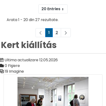
20 Entries
Arata 1 - 20 din 27 rezultate.
1
2
Pagina
Pagina
Kert kiállítás
Ultima actualizare 12.05.2026
0 Fişiere
19 Imagine
Galerie media