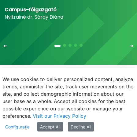
Campus-főigazgató
Nyitrainé dr. Sárdy Diána
We use cookies to deliver personalized content, analyze
E-mail
Telefonkönyv
NEPTUN
E-learning
trends, administer the site, track user movements on the
site, and collect demographic information about our
Bejelentkezés
Adatvédelem
user base as a whole. Accept all cookies for the best
possible experience on our website or manage your
preferences.
Visit our Privacy Policy
Configurație
Accept All
Decline All
mate-copyright