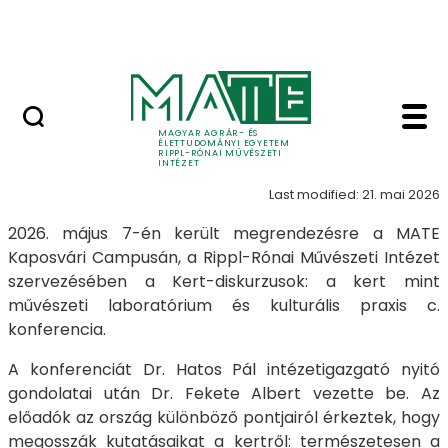
Skip to Main Content
Nyitott nap
Kert diskurzusok Kert 
Kert
MAGYAR AGRÁR- ÉS
ÉLETTUDOMÁNYI EGYETEM
RIPPL-RÓNAI MŰVÉSZETI
INTÉZET
Last modified: 21. mai 2026
2026. május 7-én került megrendezésre a MATE
Kaposvári Campusán, a Rippl-Rónai Művészeti Intézet
szervezésében a Kert-diskurzusok: a kert mint
művészeti laboratórium és kulturális praxis c.
konferencia.
A konferenciát Dr. Hatos Pál intézetigazgató nyitó
gondolatai után Dr. Fekete Albert vezette be. Az
előadók az ország különböző pontjairól érkeztek, hogy
megosszák kutatásaikat a kertről: természetesen a