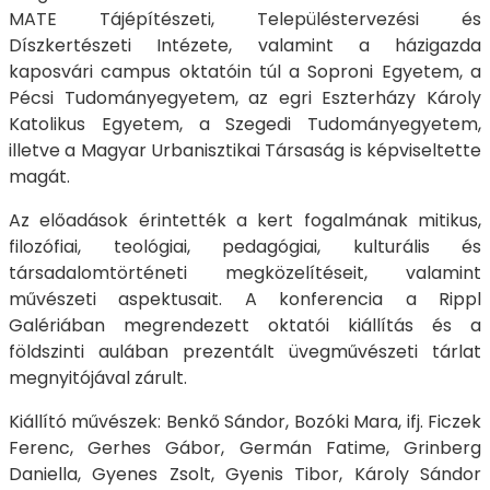
MATE Tájépítészeti, Településtervezési és
Díszkertészeti Intézete, valamint a házigazda
kaposvári campus oktatóin túl a Soproni Egyetem, a
Pécsi Tudományegyetem, az egri Eszterházy Károly
Katolikus Egyetem, a Szegedi Tudományegyetem,
illetve a Magyar Urbanisztikai Társaság is képviseltette
magát.
Az előadások érintették a kert fogalmának mitikus,
filozófiai, teológiai, pedagógiai, kulturális és
társadalomtörténeti megközelítéseit, valamint
művészeti aspektusait. A konferencia a Rippl
Galériában megrendezett oktatói kiállítás és a
földszinti aulában prezentált üvegművészeti tárlat
megnyitójával zárult.
Kiállító művészek: Benkő Sándor, Bozóki Mara, ifj. Ficzek
Ferenc, Gerhes Gábor, Germán Fatime, Grinberg
Daniella, Gyenes Zsolt, Gyenis Tibor, Károly Sándor