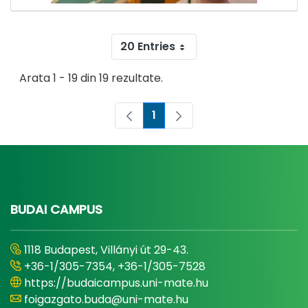
20 Entries
Arata 1 - 19 din 19 rezultate.
1
Pagina
BUDAI CAMPUS
1118 Budapest, Villányi út 29-43.
+36-1/305-7354, +36-1/305-7528
https://budaicampus.uni-mate.hu
foigazgato.buda@uni-mate.hu