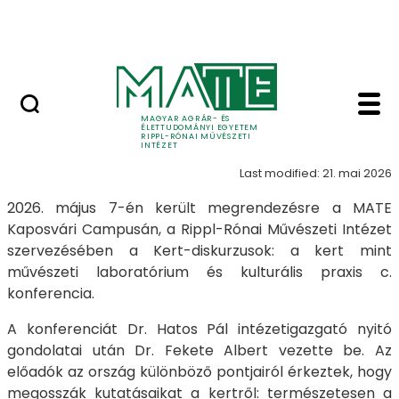
Skip to Main Content
Nyitott nap
Kert diskurzusok Kert 
Kert
MAGYAR AGRÁR- ÉS
ÉLETTUDOMÁNYI EGYETEM
RIPPL-RÓNAI MŰVÉSZETI
INTÉZET
Last modified: 21. mai 2026
2026. május 7-én került megrendezésre a MATE
Kaposvári Campusán, a Rippl-Rónai Művészeti Intézet
szervezésében a Kert-diskurzusok: a kert mint
művészeti laboratórium és kulturális praxis c.
konferencia.
A konferenciát Dr. Hatos Pál intézetigazgató nyitó
gondolatai után Dr. Fekete Albert vezette be. Az
előadók az ország különböző pontjairól érkeztek, hogy
megosszák kutatásaikat a kertről: természetesen a