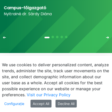
Campus-főigazgató
Nyitrainé dr. Sárdy Diána
We use cookies to deliver personalized content, analyze
E-mail
Telefonkönyv
NEPTUN
E-learning
trends, administer the site, track user movements on the
site, and collect demographic information about our
Bejelentkezés
Adatvédelem
user base as a whole. Accept all cookies for the best
possible experience on our website or manage your
preferences.
Visit our Privacy Policy
Configurație
Accept All
Decline All
mate-copyright