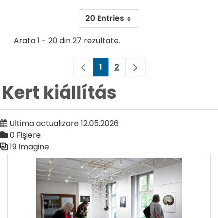
20 Entries
Arata 1 - 20 din 27 rezultate.
1
2
Pagina
Pagina
Kert kiállítás
Ultima actualizare 12.05.2026
0 Fişiere
19 Imagine
Galerie media