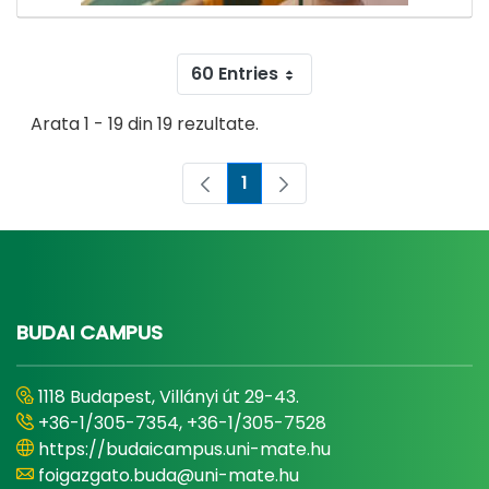
60 Entries
Arata 1 - 19 din 19 rezultate.
1
Pagina
BUDAI CAMPUS
1118 Budapest, Villányi út 29-43.
+36-1/305-7354, +36-1/305-7528
https://budaicampus.uni-mate.hu
foigazgato.buda@uni-mate.hu