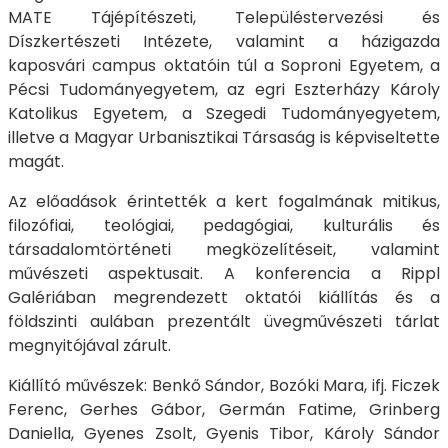
MATE Tájépítészeti, Településtervezési és
Díszkertészeti Intézete, valamint a házigazda
kaposvári campus oktatóin túl a Soproni Egyetem, a
Pécsi Tudományegyetem, az egri Eszterházy Károly
Katolikus Egyetem, a Szegedi Tudományegyetem,
illetve a Magyar Urbanisztikai Társaság is képviseltette
magát.
Az előadások érintették a kert fogalmának mitikus,
filozófiai, teológiai, pedagógiai, kulturális és
társadalomtörténeti megközelítéseit, valamint
művészeti aspektusait. A konferencia a Rippl
Galériában megrendezett oktatói kiállítás és a
földszinti aulában prezentált üvegművészeti tárlat
megnyitójával zárult.
Kiállító művészek: Benkő Sándor, Bozóki Mara, ifj. Ficzek
Ferenc, Gerhes Gábor, Germán Fatime, Grinberg
Daniella, Gyenes Zsolt, Gyenis Tibor, Károly Sándor