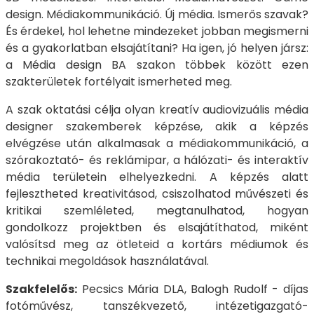
design. Médiakommunikáció. Új média. Ismerős szavak?
És érdekel, hol lehetne mindezeket jobban megismerni
és a gyakorlatban elsajátítani? Ha igen, jó helyen jársz:
a Média design BA szakon többek között ezen
szakterületek fortélyait ismerheted meg.
A szak oktatási célja olyan kreatív audiovizuális média
designer szakemberek képzése, akik a képzés
elvégzése után alkalmasak a médiakommunikáció, a
szórakoztató- és reklámipar, a hálózati- és interaktív
média területein elhelyezkedni. A képzés alatt
fejlesztheted kreativitásod, csiszolhatod művészeti és
kritikai szemléleted, megtanulhatod, hogyan
gondolkozz projektben és elsajátíthatod, miként
valósítsd meg az ötleteid a kortárs médiumok és
technikai megoldások használatával.
Szakfelelős:
Pecsics Mária DLA, Balogh Rudolf - díjas
fotóművész, tanszékvezető, intézetigazgató-