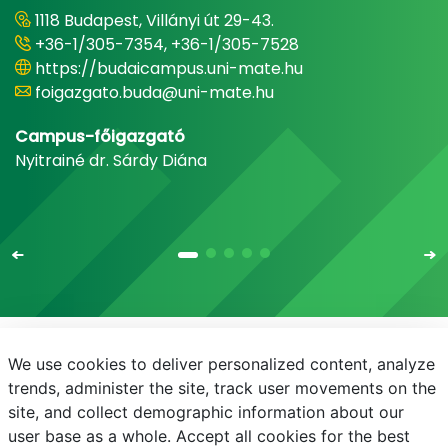
1118 Budapest, Villányi út 29-43.
+36-1/305-7354, +36-1/305-7528
https://budaicampus.uni-mate.hu
foigazgato.buda@uni-mate.hu
Campus-főigazgató
Nyitrainé dr. Sárdy Diána
We use cookies to deliver personalized content, analyze
E-mail
Telefonkönyv
NEPTUN
E-learning
trends, administer the site, track user movements on the
site, and collect demographic information about our
Bejelentkezés
Adatvédelem
user base as a whole. Accept all cookies for the best