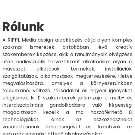
Rólunk
A RIPPL Média design alapképzés célja olyan komplex
szakmai ismeretek birtokában lévő kreatív
szakemberek képzése, akik a tanulmányaik elvégzése
után audiovizuális tervezőkként alkalmasak olyan új
művészeti alkotások, termékek, installációk,
szolgáltatások, alkalmazások megtervezésére, illetve
megvalósítására, amelyek a környezetünkben
felbukkanó, változó társadalmi és egyéni igényeket
elégítenek ki. E szakemberek jellemzője a multi- és
interdiszciplináris gondolkodásra való képesség,
magabiztosan kezelik a ma hozzáférhető új
technológiákat, élnek az eszközhasználat
variabilitásának lehetőségével és kreatívak az
eszközök egymást átfedő alkalmazásakor.