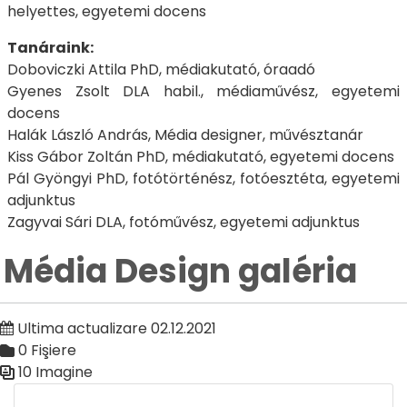
helyettes, egyetemi docens
Tanáraink:
Doboviczki Attila PhD, médiakutató, óraadó
Gyenes Zsolt DLA habil., médiaművész, egyetemi
docens
Halák László András, Média designer, művésztanár
Kiss Gábor Zoltán PhD, médiakutató, egyetemi docens
Pál Gyöngyi PhD, fotótörténész, fotóesztéta, egyetemi
adjunktus
Zagyvai Sári DLA, fotóművész, egyetemi adjunktus
Média Design galéria
Ultima actualizare 02.12.2021
0 Fişiere
10 Imagine
Galerie media