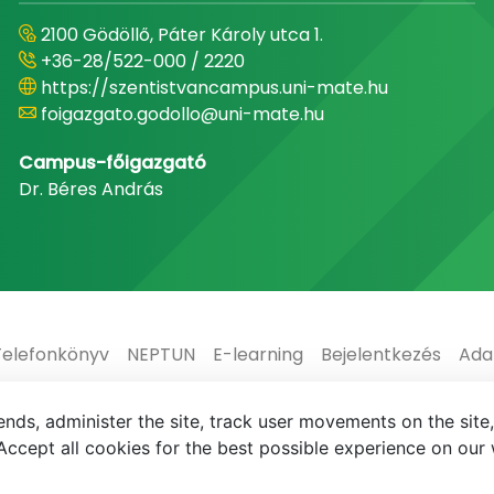
2100 Gödöllő, Páter Károly utca 1.
+36-28/522-000 / 2220
https://szentistvancampus.uni-mate.hu
foigazgato.godollo@uni-mate.hu
Campus-főigazgató
Dr. Béres András
Telefonkönyv
NEPTUN
E-learning
Bejelentkezés
Ada
nds, administer the site, track user movements on the site,
ccept all cookies for the best possible experience on our 
mate-copyright