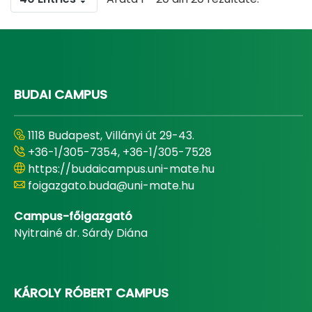
BUDAI CAMPUS
1118 Budapest, Villányi út 29-43.
+36-1/305-7354, +36-1/305-7528
https://budaicampus.uni-mate.hu
foigazgato.buda@uni-mate.hu
Campus-főigazgató
Nyitrainé dr. Sárdy Diána
KÁROLY RÓBERT CAMPUS