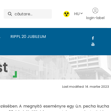
HU
login-label
A
RIPPL 20 JUBILEUM
-Rónai Művészeti Intéz
t
Last modified: 14. martie 2023
ezésében.
A megnyitó eseményre egy ú.n. pecha kucha