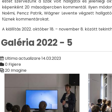
estet szervezünk a szak volt hallgatói és jelenlegi 
képenként 20 másodpercben kommentál. Ilyen módon nag
Noémi, Pencz Patrik, Wágner Levente végzett hallgat
fűznek kommentárokat.
A kiállítás 2022. október 18. – november 8. között tekin
Galéria 2022 - 5
Ultima actualizare 14.03.2023
0 Fişiere
20 Imagine
Galerie media