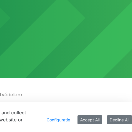
tvédelem
 and collect
website or
Configurație
Accept All
Decline All