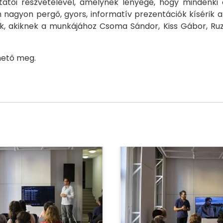
oktatói részvételével, amelynek lényege, hogy mindenk
yon pergő, gyors, informatív prezentációk kísérik a 
ók, akiknek a munkájához Csoma Sándor, Kiss Gábor, 
thető meg.