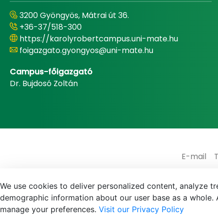
3200 Gyöngyös, Mátrai út 36.
+36-37/518-300
https://karolyrobertcampus.uni-mate.hu
foigazgato.gyongyos@uni-mate.hu
Campus-főigazgató
Dr. Bujdosó Zoltán
E-mail
We use cookies to deliver personalized content, analyze tre
demographic information about our user base as a whole. A
manage your preferences.
Visit our Privacy Policy