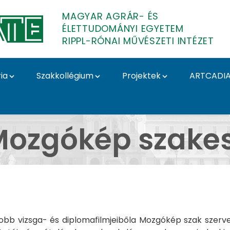
MAGYAR AGRÁR- ÉS
ÉLETTUDOMÁNYI EGYETEM
RIPPL-RÓNAI MŰVÉSZETI INTÉZET
ia
Szakkollégium
Projektek
ARTCADI
zgókép szakest - Rippl
ozgókép szakes
gjobb vizsga- és diplomafilmjeibőla Mozgókép szak szerv