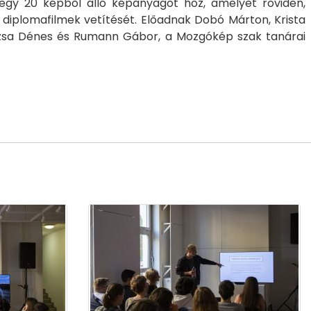
i egy 20 képből álló képanyagot hoz, amelyet röviden,
diplomafilmek vetítését. Előadnak Dobó Márton, Krista
Ruzsa Dénes és Rumann Gábor, a Mozgókép szak tanárai