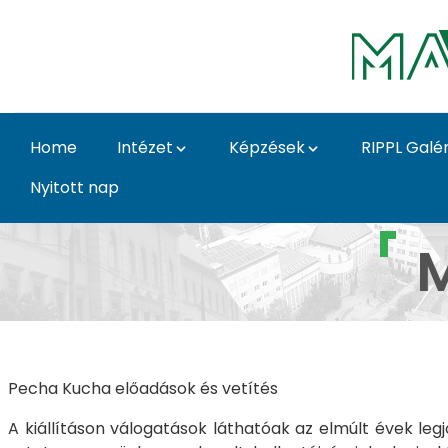
Skip to Main Content
Home
Intézet
Képzések
RIPPL Galér
Nyitott nap
Galéria 2022 - 5 - Mo
M
Pecha Kucha előadások és vetítés
A kiállításon válogatások láthatóak az elmúlt évek le