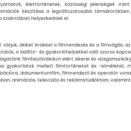
amatok, élettörténetek, közösségi jelenségek iránt
imációk készítése a legváltozatosabb témakörökben.
 a szakmában helyezkednek el.
rjuk, akiket érdekel a filmrendezés és a filmvágás, az
ktatók, a kiállító- és gyakorlóhelyekkel való szoros kap
agatóink filmfesztiválokon elért sikerei és vizsgamunkái j
gyakorlatok mellett filmtörténetet és -elméletet, m
alizációra, dokumentumfilm, filmrendező és operatőr von
ban, animációs, televíziós és reklámstúdiókban, valamin