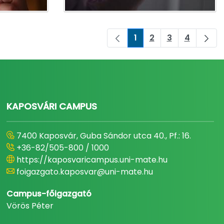
1
2
3
4
Pagina
Pagina
Pagina
Pagina
KAPOSVÁRI CAMPUS
7400 Kaposvár, Guba Sándor utca 40., Pf.: 16.
+36-82/505-800 / 1000
https://kaposvaricampus.uni-mate.hu
foigazgato.kaposvar@uni-mate.hu
Campus-főigazgató
Vörös Péter