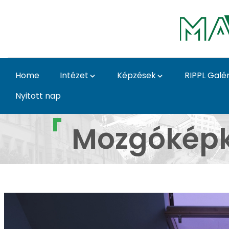
Skip to Main Content
Home
Intézet
Képzések
RIPPL Galér
Nyitott nap
Mozgóképkultúra és m
Mozgóképk