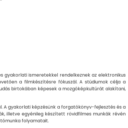
s gyakorlati ismeretekkel rendelkeznek az elektronikus
vetően a filmkészítésre fókuszál. A stúdiumok célja a
tudás birtokában képesek a mozgóképkultúrát alakítani,
. A gyakorlati képzésünk a forgatókönyv-fejlesztés és a
, illetve egyénileg készített rövidfilmes munkák révén
 utómunka folyamatait.