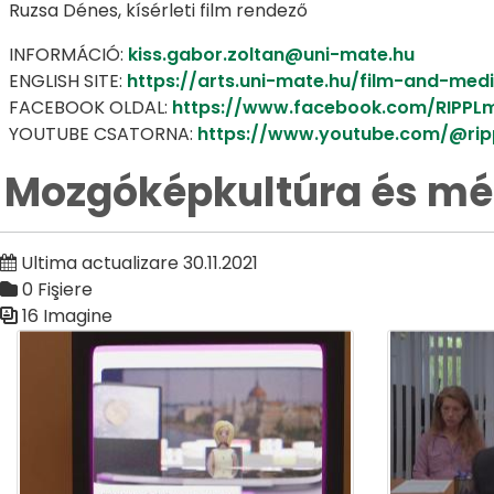
Ruzsa Dénes, kísérleti film rendező
INFORMÁCIÓ:
kiss.gabor.zoltan@uni-mate.hu
ENGLISH SITE:
https://arts.uni-mate.hu/film-and-med
FACEBOOK OLDAL:
https://www.facebook.com/RIPPL
YOUTUBE CSATORNA:
https://www.youtube.com/@ri
Mozgóképkultúra és méd
Ultima actualizare 30.11.2021
0 Fişiere
16 Imagine
Galerie media