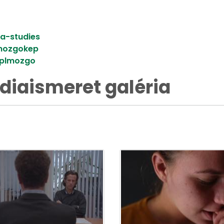
ia-studies
mozgokep
pplmozgo
iaismeret galéria