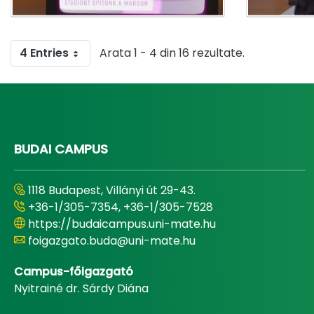
4 Entries
Arata 1 - 4 din 16 rezultate.
BUDAI CAMPUS
1118 Budapest, Villányi út 29-43.
+36-1/305-7354, +36-1/305-7528
https://budaicampus.uni-mate.hu
foigazgato.buda@uni-mate.hu
Campus-főigazgató
Nyitrainé dr. Sárdy Diána