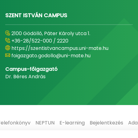
SZENT ISTVÁN CAMPUS
2100 Gödöllő, Páter Károly utca 1.
+36-28/522-000 / 2220
https://szentistvancampus.uni-mate.hu
foigazgato.godollo@uni-mate.hu
Campus-főigazgató
Dr. Béres András
Telefonkönyv
NEPTUN
E-learning
Bejelentkezés
Ada