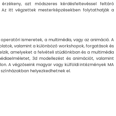
 érzékeny, azt módszeres kérdésfeltevéssel feltáró
 Az itt végzettek mesterképzésekben folytathatják a
 operatőri ismeretek, a multimédia, vagy az animáció. A
csolatok, valamint a különböző workshopok, forgatások és
elzik, amelyeket a felvételi stúdiónkban és a multimédia
édiaelméletet, 3d modellezést és animációt, valamint
alon. A végzőseink magyar vagy külföldi intézmények MA
t színházakban helyezkedhetnek el.