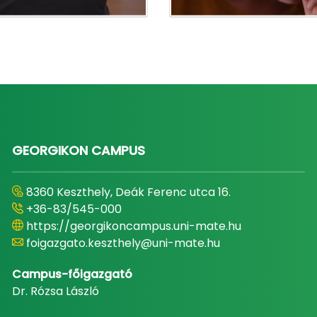
GEORGIKON CAMPUS
8360 Keszthely, Deák Ferenc utca 16.
+36-83/545-000
https://georgikoncampus.uni-mate.hu
foigazgato.keszthely@uni-mate.hu
Campus-főigazgató
Dr. Rózsa László