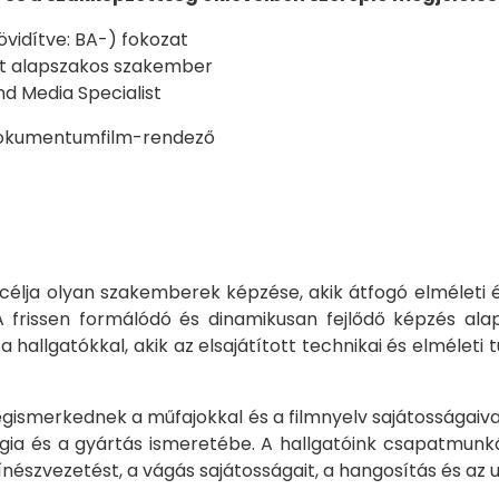
övidítve: BA-) fokozat
t alapszakos szakember
nd Media Specialist
 dokumentumfilm-rendező
lja olyan szakemberek képzése, akik átfogó elméleti é
frissen formálódó és dinamikusan fejlődő képzés alap
llgatókkal, akik az elsajátított technikai és elméleti 
gismerkednek a műfajokkal és a filmnyelv sajátosságaival
ia és a gyártás ismeretébe. A hallgatóink csapatmunkák
színészvezetést, a vágás sajátosságait, a hangosítás és az