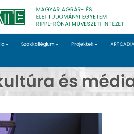
MAGYAR AGRÁR- ÉS
ÉLETTUDOMÁNYI EGYETEM
RIPPL-RÓNAI MŰVÉSZETI INTÉZET
ia
Szakkollégium
Projektek
ARTCADI
édiaismeret galéria -
ultúra és média