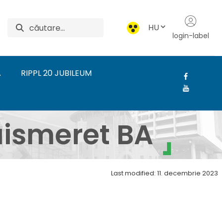
HU
login-label
A
RIPPL 20 JUBILEUM
 Mozgóképkultúra és m
ismeret BA
Last modified: 11. decembrie 2023