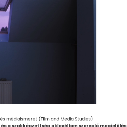
és médiaismeret (Film and Media Studies)
 és a szakképzettség oklevélben szereplő megjelölés