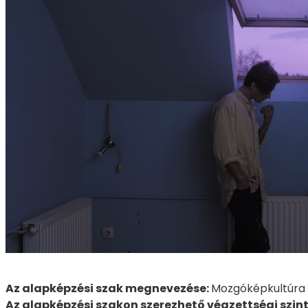
Az alapképzési szak megnevezése:
Mozgóképkultúra 
Az alapképzési szakon szerezhető végzettségi szint