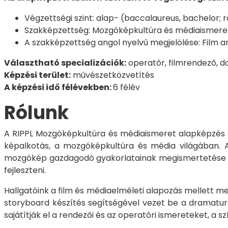
Végzettségi szint: alap- (baccalaureus, bachelor; r
Szakképzettség: Mozgóképkultúra és médiaismere
A szakképzettség angol nyelvű megjelölése: Film a
Választható specializációk:
operatőr, filmrendező,
Képzési terület:
művészetközvetítés
A képzési idő félévekben:
6 félév
Rólunk
A RIPPL Mozgóképkultúra és médiaismeret alapképzés cé
képalkotás, a mozgóképkultúra és média világában. A 
mozgókép gazdagodó gyakorlatainak megismertetése a ha
fejleszteni.
Hallgatóink a film és médiaelméleti alapozás mellett me
storyboard készítés segítségével vezet be a dramaturg
sajátítják el a rendezői és az operatőri ismereteket, a 