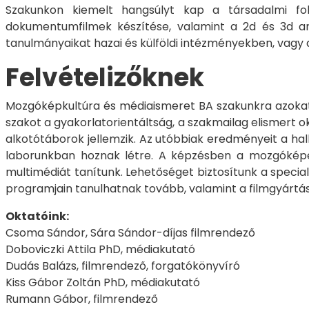
Szakunkon kiemelt hangsúlyt kap a társadalmi foly
dokumentumfilmek készítése, valamint a 2d és 3d an
tanulmányaikat hazai és külföldi intézményekben, vagy
Felvételizőknek
Mozgóképkultúra és médiaismeret BA szakunkra azokat vá
szakot a gyakorlatorientáltság, a szakmailag elismert o
alkotótáborok jellemzik. Az utóbbiak eredményeit a hall
laborunkban hoznak létre. A képzésben a mozgóképes 
multimédiát tanítunk. Lehetőséget biztosítunk a speci
programjain tanulhatnak tovább, valamint a filmgyártás
Oktatóink:
Csoma Sándor, Sára Sándor-díjas filmrendező
Doboviczki Attila PhD, médiakutató
Dudás Balázs, filmrendező, forgatókönyvíró
Kiss Gábor Zoltán PhD, médiakutató
Rumann Gábor, filmrendező