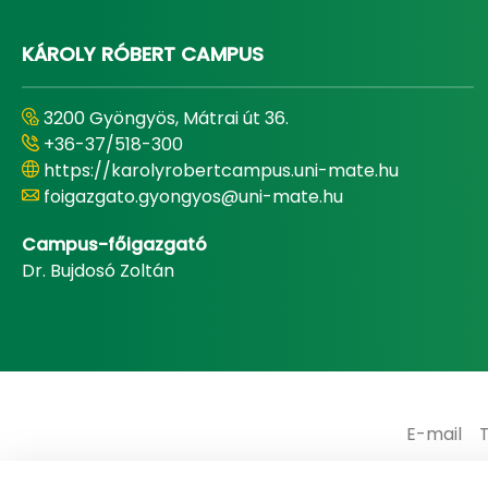
KÁROLY RÓBERT CAMPUS
3200 Gyöngyös, Mátrai út 36.
+36-37/518-300
https://karolyrobertcampus.uni-mate.hu
foigazgato.gyongyos@uni-mate.hu
Campus-főigazgató
Dr. Bujdosó Zoltán
E-mail