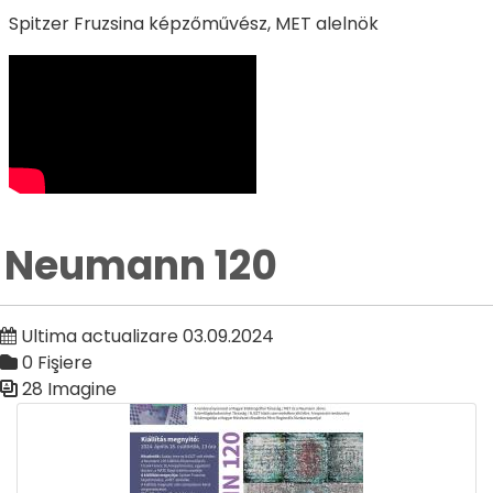
Spitzer Fruzsina képzőművész, MET alelnök
Neumann 120
Ultima actualizare 03.09.2024
0 Fişiere
28 Imagine
Galerie media