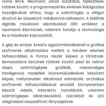
volna létre. Neumann János kutatásai, fejlesztései,
többek között a programvezérlés elvének kidolgozása
hozzájárultak ahhoz, hogy a számítógép a világot
átszövő és összekötő médiummá válhasson. A kiállítás
digitális művészeti alkotásokkal állít emléket a
neumanni életműnek, valamint kutatja a technológia
és a művészet kapcsolatát.
A gép és ember kreatív együttműködésénél a grafikai
szoftverek alkalmazása mellett a hardver elemek
felhasználása is fontos részét képezi a tárlatnak.
Bemutatásra kerülnek többek között pixel és vektor
alapú számítógépes grafikák, mesterséges
intelligencia modellek közreműködésével készített
képek, mélytanulást alkalmazó animációk, archaikus
szoftverek felhasználásával emulált környezetben
készült videók, interaktív installációk, valamint
számítógépes alkatrészekből, tükrökből és LED
világításból összeállított fényobjektek.