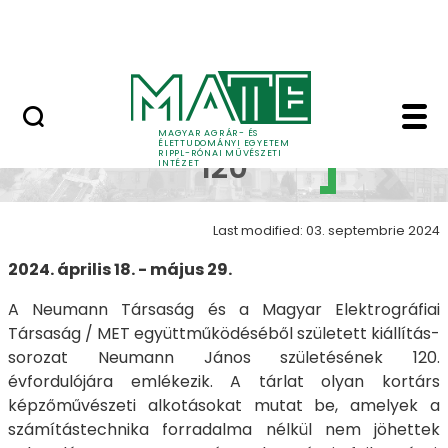
Skip to Main Content
Nyitott nap
Neumann 120 - Neuman
Neumann
MAGYAR AGRÁR- ÉS
ÉLETTUDOMÁNYI EGYETEM
RIPPL-RÓNAI MŰVÉSZETI
120
INTÉZET
Last modified: 03. septembrie 2024
2024. április 18. - május 29.
A Neumann Társaság és a Magyar Elektrográfiai
Társaság / MET együttműködéséből született kiállítás-
sorozat Neumann János születésének 120.
évfordulójára emlékezik. A tárlat olyan kortárs
képzőművészeti alkotásokat mutat be, amelyek a
számítástechnika forradalma nélkül nem jöhettek