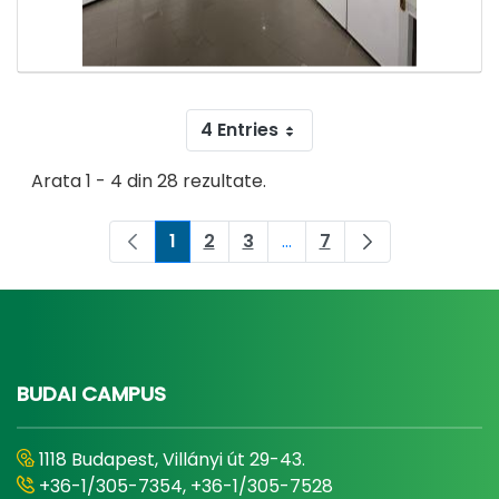
4 Entries
Arata 1 - 4 din 28 rezultate.
1
2
3
...
7
Pagina
Pagina
Pagina
Pagini intermediare Use 
Pagina
BUDAI CAMPUS
1118 Budapest, Villányi út 29-43.
+36-1/305-7354, +36-1/305-7528