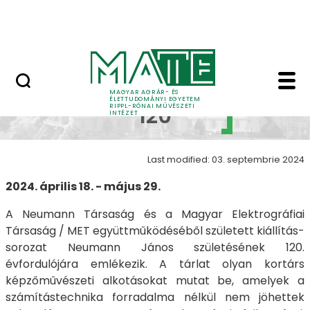
Skip to Main Content
Nyitott nap
Neumann 120 - Neuman
Neumann
MAGYAR AGRÁR- ÉS
ÉLETTUDOMÁNYI EGYETEM
RIPPL-RÓNAI MŰVÉSZETI
120
INTÉZET
Last modified: 03. septembrie 2024
2024. április 18. - május 29.
A Neumann Társaság és a Magyar Elektrográfiai
Társaság / MET együttműködéséből született kiállítás-
sorozat Neumann János születésének 120.
évfordulójára emlékezik. A tárlat olyan kortárs
képzőművészeti alkotásokat mutat be, amelyek a
számítástechnika forradalma nélkül nem jöhettek