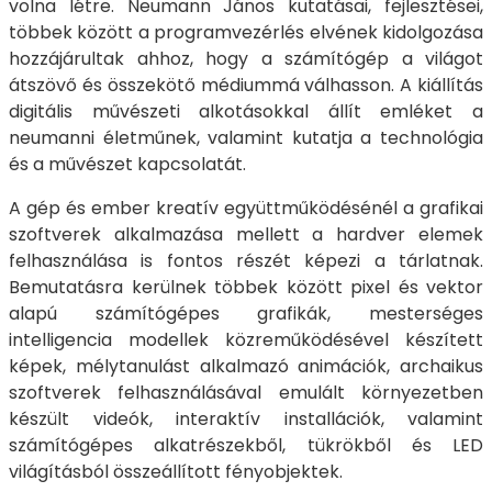
volna létre. Neumann János kutatásai, fejlesztései,
többek között a programvezérlés elvének kidolgozása
hozzájárultak ahhoz, hogy a számítógép a világot
átszövő és összekötő médiummá válhasson. A kiállítás
digitális művészeti alkotásokkal állít emléket a
neumanni életműnek, valamint kutatja a technológia
és a művészet kapcsolatát.
A gép és ember kreatív együttműködésénél a grafikai
szoftverek alkalmazása mellett a hardver elemek
felhasználása is fontos részét képezi a tárlatnak.
Bemutatásra kerülnek többek között pixel és vektor
alapú számítógépes grafikák, mesterséges
intelligencia modellek közreműködésével készített
képek, mélytanulást alkalmazó animációk, archaikus
szoftverek felhasználásával emulált környezetben
készült videók, interaktív installációk, valamint
számítógépes alkatrészekből, tükrökből és LED
világításból összeállított fényobjektek.