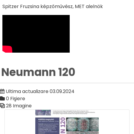
Spitzer Fruzsina képzőművész, MET alelnök
Neumann 120
Ultima actualizare 03.09.2024
0 Fişiere
28 Imagine
Galerie media